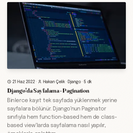
21 Haz 2022
·
Hakan Çelik
·
Django
·
5 dk
Django'da Sayfalama - Pagination
Binlerce kayıt tek sayfada yüklenmek yerine
sayfalara bölünür. Django'nun Paginator
sınıfıyla hem function-based hem de class-
based view'larda sayfalama nasıl yapılır,