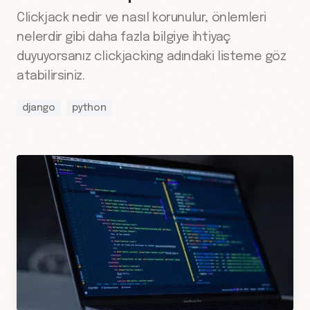
Clickjack nedir ve nasıl korunulur, önlemleri
nelerdir gibi daha fazla bilgiye ihtiyaç
duyuyorsanız clickjacking adındaki listeme göz
atabilirsiniz.
django
python