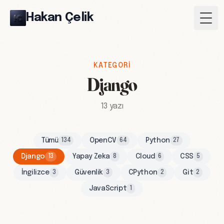
Hakan Çelik
Togg
KATEGORI
Django
13 yazı
Tümü
OpenCV
Python
134
64
27
Django
Yapay Zeka
Cloud
CSS
13
8
6
5
İngilizce
Güvenlik
CPython
Git
3
3
2
2
JavaScript
1