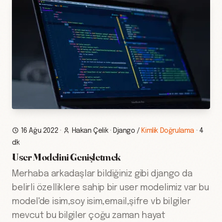
16 Ağu 2022
·
Hakan Çelik
·
Django
/
Kimlik Doğrulama
·
4
dk
User Modelini Genişletmek
Merhaba arkadaşlar bildiğiniz gibi django da
belirli özelliklere sahip bir user modelimiz var bu
model'de isim,soy isim,email,şifre vb bilgiler
mevcut bu bilgiler çoğu zaman hayat