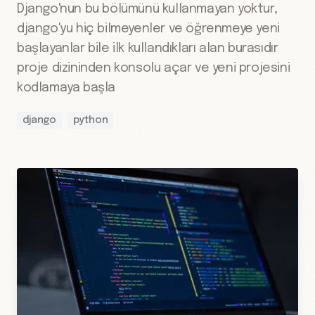
Django'nun bu bölümünü kullanmayan yoktur,
django'yu hiç bilmeyenler ve öğrenmeye yeni
başlayanlar bile ilk kullandıkları alan burasıdır
proje dizininden konsolu açar ve yeni projesini
kodlamaya başla
django
python