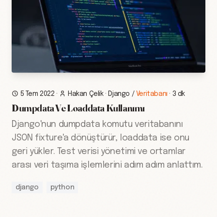
5 Tem 2022
·
Hakan Çelik
·
Django
/
Veritabanı
·
3 dk
Dumpdata Ve Loaddata Kullanımı
Django'nun dumpdata komutu veritabanını
JSON fixture'a dönüştürür, loaddata ise onu
geri yükler. Test verisi yönetimi ve ortamlar
arası veri taşıma işlemlerini adım adım anlattım.
django
python