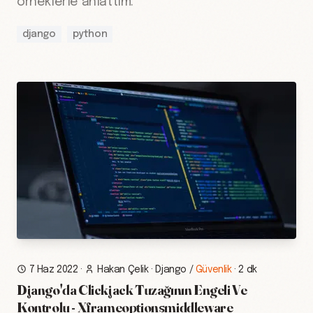
örneklerle anlattım.
django
python
7 Haz 2022
·
Hakan Çelik
·
Django
/
Güvenlik
·
2 dk
Django'da Clickjack Tuzağının Engeli Ve
Kontrolu - Xframeoptionsmiddleware