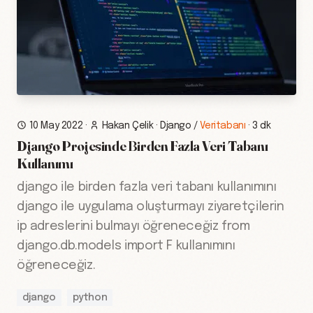
10 May 2022
·
Hakan Çelik
·
Django
/
Veritabanı
·
3 dk
Django Projesinde Birden Fazla Veri Tabanı
Kullanımı
django ile birden fazla veri tabanı kullanımını
django ile uygulama oluşturmayı ziyaretçilerin
ip adreslerini bulmayı öğreneceğiz from
django.db.models import F kullanımını
öğreneceğiz.
django
python