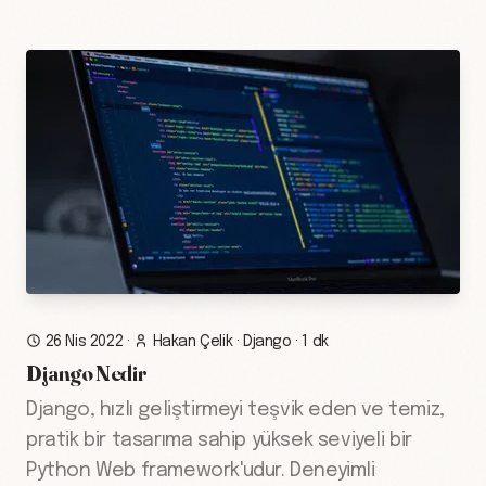
26 Nis 2022
·
Hakan Çelik
·
Django
·
1 dk
Django Nedir
Django, hızlı geliştirmeyi teşvik eden ve temiz,
pratik bir tasarıma sahip yüksek seviyeli bir
Python Web framework'udur. Deneyimli