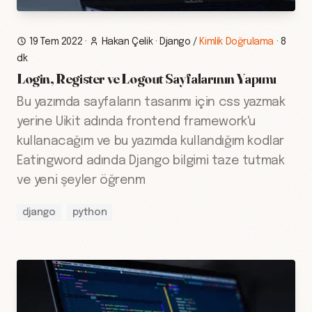
19 Tem 2022
·
Hakan Çelik
·
Django
/
Kimlik Doğrulama
·
8
dk
Login, Register ve Logout Sayfalarının Yapımı
Bu yazımda sayfaların tasarımı için css yazmak
yerine Uikit adında frontend framework'u
kullanacağım ve bu yazımda kullandığım kodlar
Eatingword adında Django bilgimi taze tutmak
ve yeni şeyler öğrenm
django
python