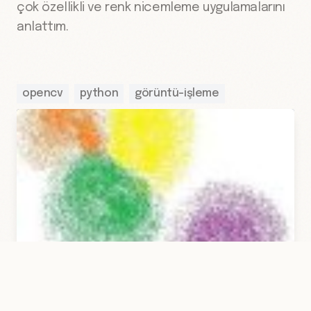
çok özellikli ve renk nicemleme uygulamalarını
anlattım.
opencv
python
görüntü-işleme
13 Haz 2022
·
Hakan Çelik
·
OpenCV
/
Makine Öğrenmesi
·