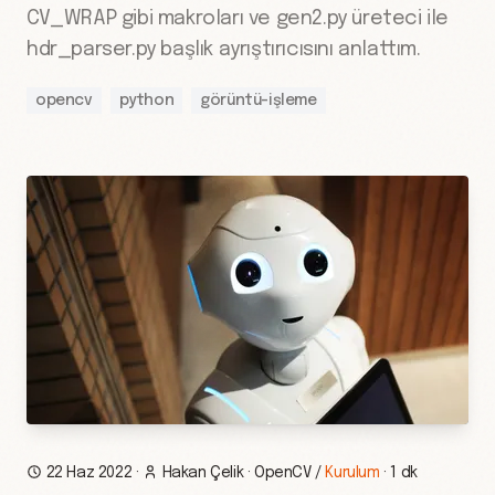
CV_WRAP gibi makroları ve gen2.py üreteci ile
hdr_parser.py başlık ayrıştırıcısını anlattım.
opencv
python
görüntü-işleme
22 Haz 2022
·
Hakan Çelik
·
OpenCV
/
Kurulum
·
1 dk