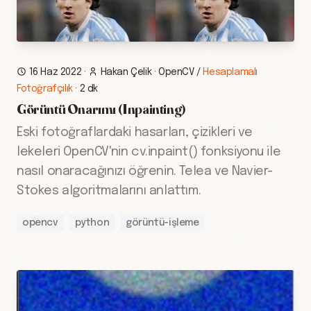
16 Haz 2022
·
Hakan Çelik
·
OpenCV
/
Hesaplamalı
Fotoğrafçılık
·
2 dk
Görüntü Onarımı (Inpainting)
Eski fotoğraflardaki hasarları, çizikleri ve
lekeleri OpenCV'nin cv.inpaint() fonksiyonu ile
nasıl onaracağınızı öğrenin. Telea ve Navier-
Stokes algoritmalarını anlattım.
opencv
python
görüntü-işleme