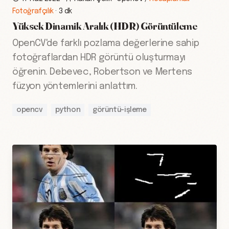
Fotoğrafçılık
·
3 dk
Yüksek Dinamik Aralık (HDR) Görüntüleme
OpenCV'de farklı pozlama değerlerine sahip
fotoğraflardan HDR görüntü oluşturmayı
öğrenin. Debevec, Robertson ve Mertens
füzyon yöntemlerini anlattım.
opencv
python
görüntü-işleme