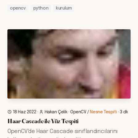
opencv
python
kurulum
18 Haz 2022
·
Hakan Çelik
·
OpenCV
/
Nesne Tespiti
·
3 dk
Haar Cascade ile Yüz Tespiti
OpenCV'de Haar Cascade sınıflandırıcılarını