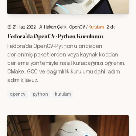
21 Haz 2022
·
Hakan Çelik
·
OpenCV
/
Kurulum
·
2 dk
Fedora'da OpenCV-Python Kurulumu
Fedora'da OpenCV-Python'u önceden
derlenmiş paketlerden veya kaynak koddan
derleme yöntemiyle nasıl kuracağınızı öğrenin.
CMake, GCC ve bağımlılık kurulumu dahil adım
adım kılavuz.
opencv
python
kurulum