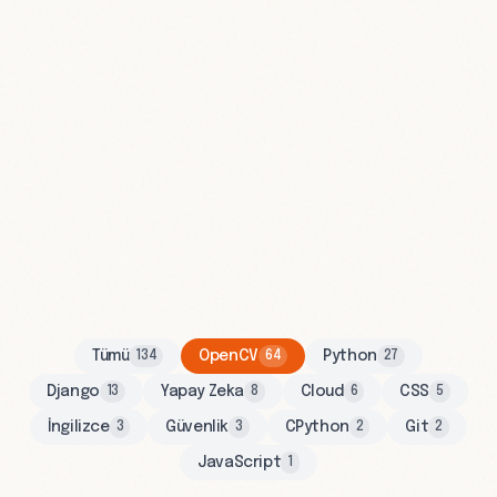
Tümü
OpenCV
Python
134
64
27
Django
Yapay Zeka
Cloud
CSS
13
8
6
5
İngilizce
Güvenlik
CPython
Git
3
3
2
2
JavaScript
1