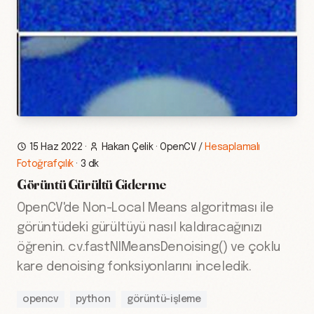
15 Haz 2022
·
Hakan Çelik
·
OpenCV
/
Hesaplamalı
Fotoğrafçılık
·
3 dk
Görüntü Gürültü Giderme
OpenCV'de Non-Local Means algoritması ile
görüntüdeki gürültüyü nasıl kaldıracağınızı
öğrenin. cv.fastNlMeansDenoising() ve çoklu
kare denoising fonksiyonlarını inceledik.
opencv
python
görüntü-işleme