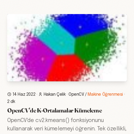
14 Haz 2022
·
Hakan Çelik
·
OpenCV
/
Makine Öğrenmesi
·
2 dk
OpenCV'de K-Ortalamalar Kümeleme
OpenCV'de cv2.kmeans() fonksiyonunu
kullanarak veri kümelemeyi öğrenin. Tek özellikli,