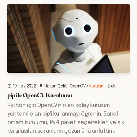
19 Haz 2022
·
Hakan Çelik
·
OpenCV
/
Kurulum
·
2 dk
pip ile OpenCV Kurulumu
Python için OpenCV'nin en kolay kurulum
yöntemi olan pip'i kullanmayı öğrenin. Sanal
ortam kurulumu, PyPI paket seçenekleri ve sık
karşılaşılan sorunların çözümünü anlattım.