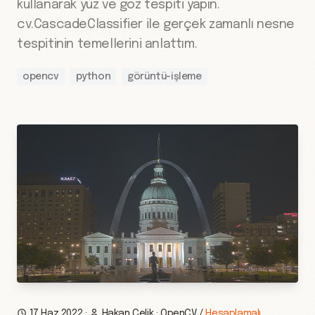
kullanarak yüz ve göz tespiti yapın.
cv.CascadeClassifier ile gerçek zamanlı nesne
tespitinin temellerini anlattım.
opencv
python
görüntü-işleme
17 Haz 2022
·
Hakan Çelik
·
OpenCV
/
Hesaplamalı