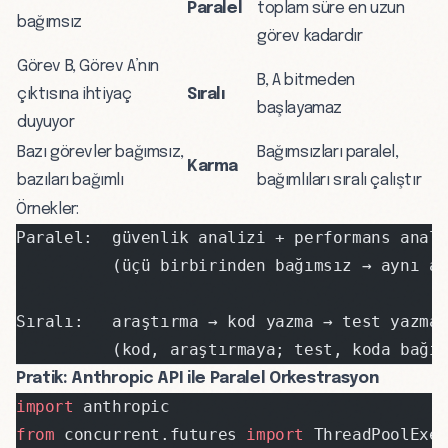
Paralel
toplam süre en uzun
bağımsız
görev kadardır
Görev B, Görev A’nın
B, A bitmeden
çıktısına ihtiyaç
Sıralı
başlayamaz
duyuyor
Bazı görevler bağımsız,
Bağımsızları paralel,
Karma
bazıları bağımlı
bağımlıları sıralı çalıştır
Örnekler:
Paralel:  güvenlik analizi + performans anal
          (üçü birbirinden bağımsız → aynı a
Sıralı:   araştırma → kod yazma → test yazma
          (kod, araştırmaya; test, koda bağı
Pratik: Anthropic API ile Paralel Orkestrasyon
import
 anthropic
from
 concurrent.futures 
import
 ThreadPoolExe