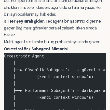
bul, hem performansı analiz et, hem de dökümantasyon
eksiklerini listele” dersen, üçünü de ortalama yapar. Her
biri ayrı odaklanmayı hak eder.
3. Her şey sıralı gider.
Tek agent bir işi bitirip diğerine
geçer. Bağımsız görevler paralel çalışabilirken sırada
bekler.
Multi-agent sistemler bu üç problemi aynı anda çözer.
Orkestratör / Subagent Mimarisi
Orkestratör Agent
    │
    ├──► Güvenlik Subagent'ı   → güvenlik açı
    │         (kendi context window'u)
    │
    ├──► Performans Subagent'ı → darboğaz an
    │         (kendi context window'u)
    │