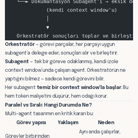
    └──► Dökümantasyon Subagent'ı → eksik do
              (kendi context window'u)
              │
              ▼
    Orkestratör sonuçları toplar ve birleşti
Orkestratör
— görevi parçalar, her parçayı uygun
subagent’a delege eder, sonuçları alır ve birleştirir.
Subagent
— tek bir göreve odaklanmış, kendi izole
context window’unda çalışan agent. Orkestratörün ne
yaptığını bilmez — sadece kendi görevini bilir.
Her subagent
temiz bir context window’la başlar
. Bu
hem token
maliyetini
düşürür, hem odağı korur.
Paralel vs Sıralı: Hangi Durumda Ne?
Multi-agent tasarımın en kritik kararı bu:
Görev yapısı
Yaklaşım
Neden
Aynı anda çalışırlar,
Görevler birbirinden