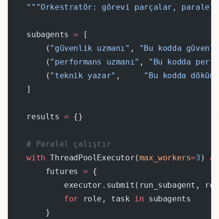
    """Orkestratör: görevi parçalar, paralel
    subagents 
=
 [
        (
"güvenlik uzmanı"
, 
"Bu kodda güvenl
        (
"performans uzmanı"
, 
"Bu kodda perf
        (
"teknik yazar"
,     
"Bu kodda döküm
    ]
    results 
=
 {}
    # Paralel çalıştır
    with
 ThreadPoolExecutor(
max_workers
=
3
) 
a
        futures 
=
 {
            executor.submit(run_subagent, ro
            for
 role, task 
in
 subagents
        }