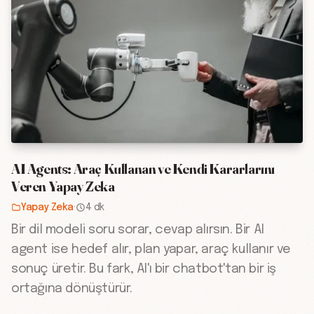
AI Agents: Araç Kullanan ve Kendi Kararlarını
Veren Yapay Zeka
Yapay Zeka
·
4 dk
Bir dil modeli soru sorar, cevap alırsın. Bir AI
agent ise hedef alır, plan yapar, araç kullanır ve
sonuç üretir. Bu fark, AI'ı bir chatbot'tan bir iş
ortağına dönüştürür.