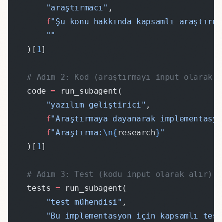
        "araştırmacı"
,
        f
"Şu konu hakkında kapsamlı araştırm
        ""
    )[
1
]
    # Adım 2: Kod (araştırmayı input olarak 
    code 
=
 run_subagent(
        "yazılım geliştirici"
,
        f
"Araştırmaya dayanarak implementasy
        f
"Araştırma:
\n{
research
}
"
    )[
1
]
    # Adım 3: Test (kodu input olarak alır)
    tests 
=
 run_subagent(
        "test mühendisi"
,
        "Bu implementasyon için kapsamlı tes