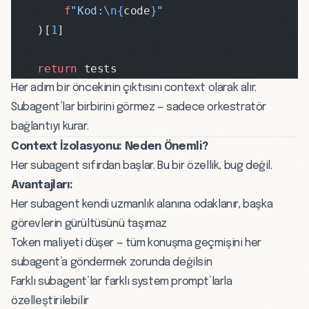
        f
"Kod:
\n{
code
}
"
    )[
1
]
    return
 tests
Her adım bir öncekinin çıktısını context olarak alır.
Subagent’lar birbirini görmez — sadece orkestratör
bağlantıyı kurar.
Context İzolasyonu: Neden Önemli?
Her subagent sıfırdan başlar. Bu bir özellik, bug değil.
Avantajları:
Her subagent kendi uzmanlık alanına odaklanır, başka
görevlerin gürültüsünü taşımaz
Token maliyeti düşer — tüm konuşma geçmişini her
subagent’a göndermek zorunda değilsin
Farklı subagent’lar farklı system prompt’larla
özelleştirilebilir