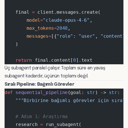
    final 
=
 client.messages.create(
        model
=
"claude-opus-4-6"
,
        max_tokens
=
2048
,
        messages
=
[{
"role"
: 
"user"
, 
"content"
    )
    return
 final.content[
0
].text
Üç subagent paralel çalışır. Toplam süre en yavaş
subagent kadardır, üçünün toplamı değil.
Sıralı Pipeline: Bağımlı Görevler
def
 sequential_pipeline
(goal: 
str
) -> 
str
:
    """Birbirine bağımlı görevler için sıral
    # Adım 1: Araştırma
    research 
=
 run_subagent(