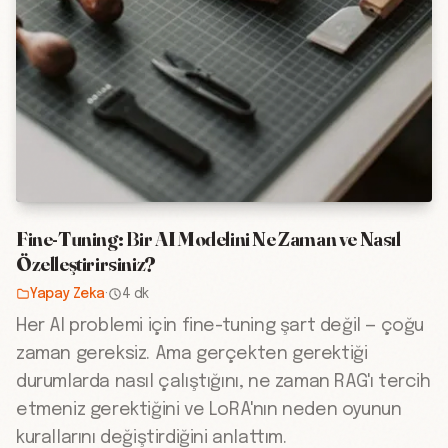
Fine-Tuning: Bir AI Modelini Ne Zaman ve Nasıl
Özelleştirirsiniz?
Yapay Zeka
·
4 dk
Her AI problemi için fine-tuning şart değil — çoğu
zaman gereksiz. Ama gerçekten gerektiği
durumlarda nasıl çalıştığını, ne zaman RAG'ı tercih
etmeniz gerektiğini ve LoRA'nın neden oyunun
kurallarını değiştirdiğini anlattım.