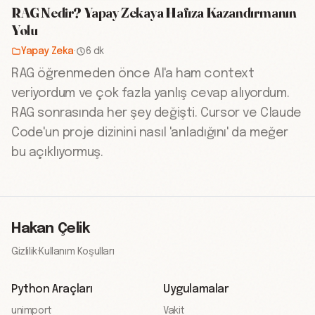
RAG Nedir? Yapay Zekaya Hafıza Kazandırmanın
Yolu
Yapay Zeka
·
6 dk
RAG öğrenmeden önce AI'a ham context
veriyordum ve çok fazla yanlış cevap alıyordum.
RAG sonrasında her şey değişti. Cursor ve Claude
Code'un proje dizinini nasıl 'anladığını' da meğer
bu açıklıyormuş.
Hakan Çelik
Gizlilik
·
Kullanım Koşulları
Python Araçları
Uygulamalar
unimport
Vakit