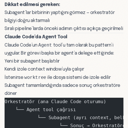
Dikkat edilmesi gereken:
Subagent’lar birbirinin yaptığını görmez — orkestratör
bilgiyi doğru aktarmalı
Sıralı pipeline’larda önceki adımın çıktısı açıkça geçirilmeli
Claude Code’da Agent Tool
Agent
Claude Code’un
tool’u tam olarak bu pattern’i
uygular. Bir görevi başka bir agent’a delege ettiğinde:
Yeni bir subagent başlatılır
Kendi izole context window’uyla çalışır
worktree
İstenirse
ile dosya sistemi de izole edilir
Subagent tamamlandığında sadece sonuç orkestratöre
döner
Orkestratör (ana Claude Code oturumu)
    └── Agent tool çağrısı
            └── Subagent (ayrı context, belki
                    └── Sonuç → Orkestratöre 