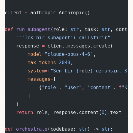
client 
=
 anthropic.Anthropic()
def
 run_subagent
(role: 
str
, task: 
str
, conte
    """Tek bir subagent'ı çalıştırır"""
    response 
=
 client.messages.create(
        model
=
"claude-opus-4-6"
,
        max_tokens
=
2048
,
        system
=
f
"Sen bir 
{
role
}
 uzmansın. Sa
        messages
=
[
            {
"role"
: 
"user"
, 
"content"
: 
f
"Ko
        ]
    )
    return
 role, response.content[
0
].text
def
 orchestrate
(codebase: 
str
) -> 
str
: