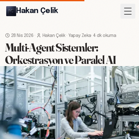
Hakan Çelik
Togg
28 Nis 2026
·
Hakan Çelik
·
Yapay Zeka
·
4 dk okuma
Multi-Agent Sistemler:
Orkestrasyon ve Paralel AI