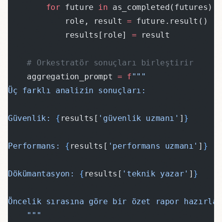
        for
 future 
in
 as_completed(futures):
            role, result 
=
 future.result()
            results[role] 
=
 result
    # Orkestratör sonuçları birleştirir
    aggregation_prompt 
=
 f
"""
Üç farklı analizin sonuçları:
Güvenlik: 
{
results[
'güvenlik uzmanı'
]
}
Performans: 
{
results[
'performans uzmanı'
]
}
Dökümantasyon: 
{
results[
'teknik yazar'
]
}
Öncelik sırasına göre bir özet rapor hazırla.
    """