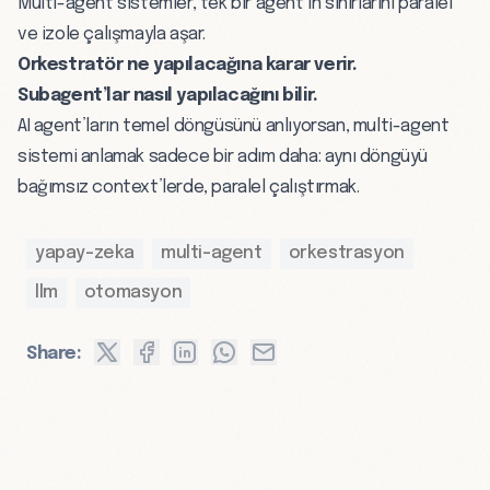
Multi-agent sistemler, tek bir agent’ın sınırlarını paralel
ve izole çalışmayla aşar.
Orkestratör ne yapılacağına karar verir.
Subagent’lar nasıl yapılacağını bilir.
AI agent’ların
temel döngüsünü anlıyorsan, multi-agent
sistemi anlamak sadece bir adım daha: aynı döngüyü
bağımsız context’lerde, paralel çalıştırmak.
yapay-zeka
multi-agent
orkestrasyon
llm
otomasyon
Share: