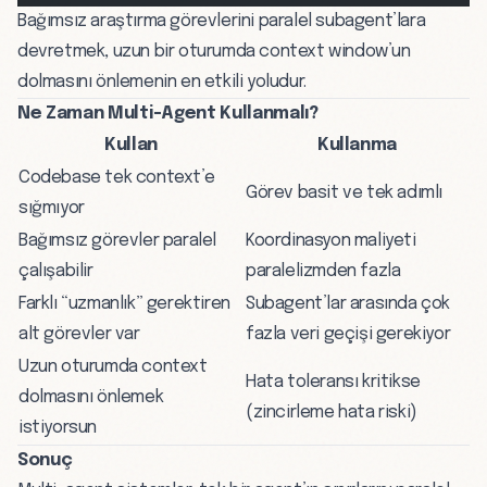
Bağımsız araştırma görevlerini paralel subagent’lara
devretmek, uzun bir oturumda context window’un
dolmasını önlemenin en etkili yoludur.
Ne Zaman Multi-Agent Kullanmalı?
Kullan
Kullanma
Codebase tek context’e
Görev basit ve tek adımlı
sığmıyor
Bağımsız görevler paralel
Koordinasyon maliyeti
çalışabilir
paralelizmden fazla
Farklı “uzmanlık” gerektiren
Subagent’lar arasında çok
alt görevler var
fazla veri geçişi gerekiyor
Uzun oturumda context
Hata toleransı kritikse
dolmasını önlemek
(zincirleme hata riski)
istiyorsun
Sonuç