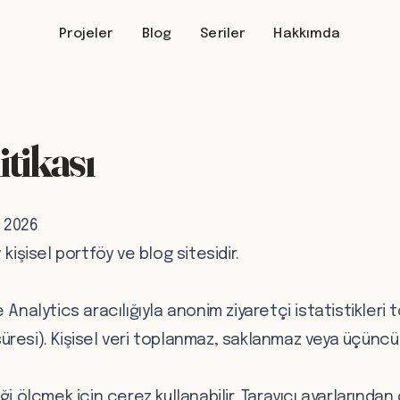
Projeler
Blog
Seriler
Hakkımda
itikası
n 2026
kişisel portföy ve blog sitesidir.
 Analytics aracılığıyla anonim ziyaretçi istatistikleri 
resi). Kişisel veri toplanmaz, saklanmaz veya üçüncü 
i ölçmek için çerez kullanabilir. Tarayıcı ayarlarından 