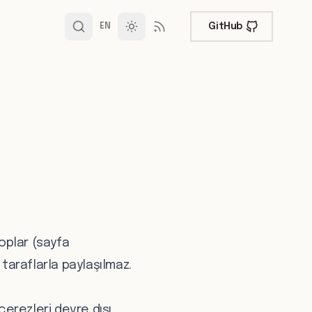
GitHub
EN
toplar (sayfa
taraflarla paylaşılmaz.
çerezleri devre dışı