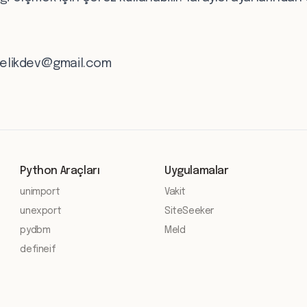
elikdev@gmail.com
Python Araçları
Uygulamalar
unimport
Vakit
unexport
SiteSeeker
pydbm
Meld
defineif