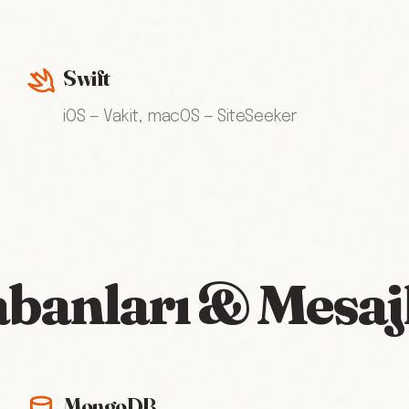
Swift
iOS — Vakit, macOS — SiteSeeker
abanları & Mesa
MongoDB