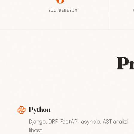
YIL DENEYIM
Pr
Python
Django, DRF, FastAPI, asyncio, AST analizi,
libcst