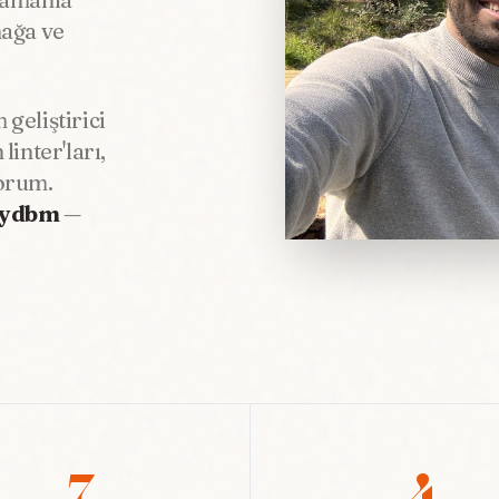
nağa ve
m geliştirici
inter'ları,
orum.
ydbm
—
7
4