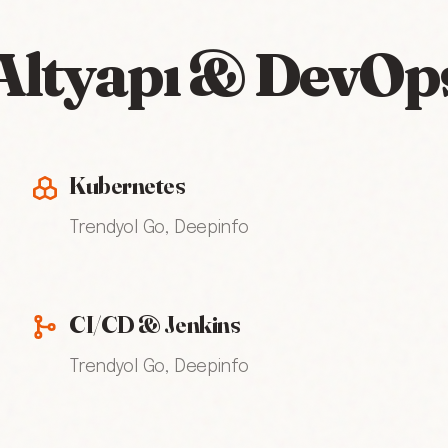
Altyapı & DevOp
Kubernetes
Trendyol Go, Deepinfo
CI/CD & Jenkins
Trendyol Go, Deepinfo