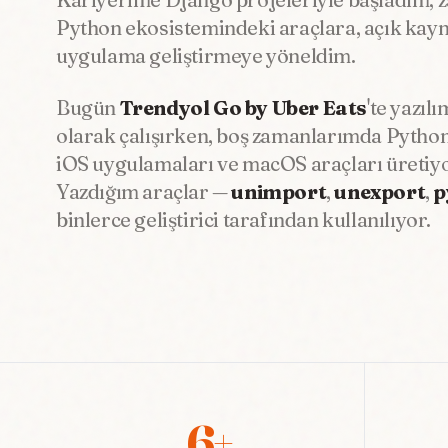
Python ekosistemindeki araçlara, açık kay
uygulama geliştirmeye yöneldim.
Bugün
Trendyol Go by Uber Eats
'te yazılı
olarak çalışırken, boş zamanlarımda Python l
iOS uygulamaları ve macOS araçları üretiy
Yazdığım araçlar —
unimport
,
unexport
,
p
binlerce geliştirici tarafından kullanılıyor.
6+