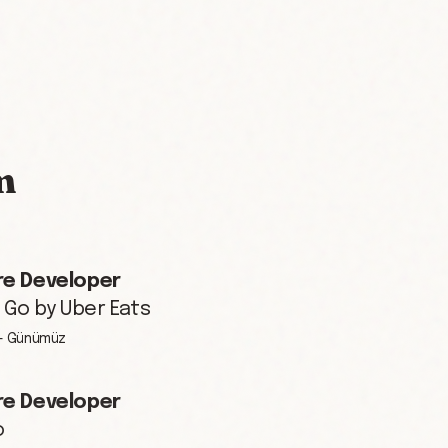
m
e Developer
 Go by Uber Eats
 - Günümüz
e Developer
o