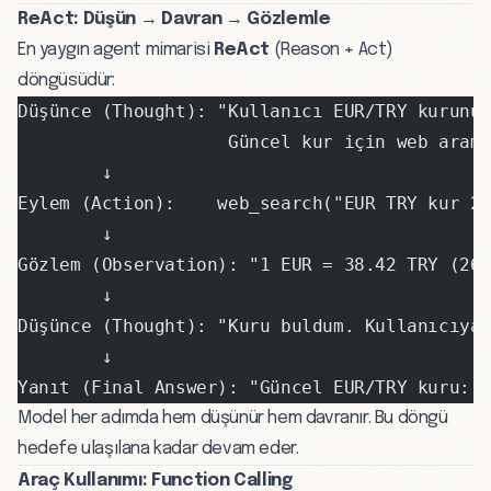
ReAct: Düşün → Davran → Gözlemle
En yaygın agent mimarisi
ReAct
(Reason + Act)
döngüsüdür:
Düşünce (Thought): "Kullanıcı EUR/TRY kurunu
                    Güncel kur için web arama
        ↓
Eylem (Action):    web_search("EUR TRY kur 2
        ↓
Gözlem (Observation): "1 EUR = 38.42 TRY (26
        ↓
Düşünce (Thought): "Kuru buldum. Kullanıcıya
        ↓
Yanıt (Final Answer): "Güncel EUR/TRY kuru: 3
Model her adımda hem düşünür hem davranır. Bu döngü
hedefe ulaşılana kadar devam eder.
Araç Kullanımı: Function Calling