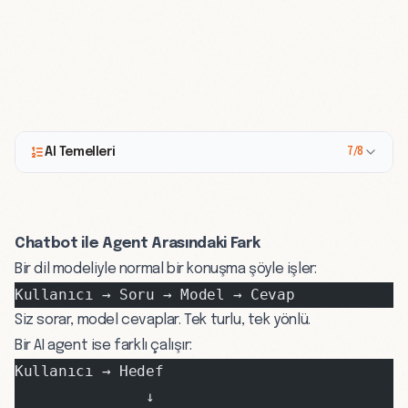
AI Temelleri
7/8
Chatbot ile Agent Arasındaki Fark
Bir dil modeliyle normal bir konuşma şöyle işler:
Kullanıcı → Soru → Model → Cevap
Siz sorar, model cevaplar. Tek turlu, tek yönlü.
Bir AI agent ise farklı çalışır:
Kullanıcı → Hedef
               ↓