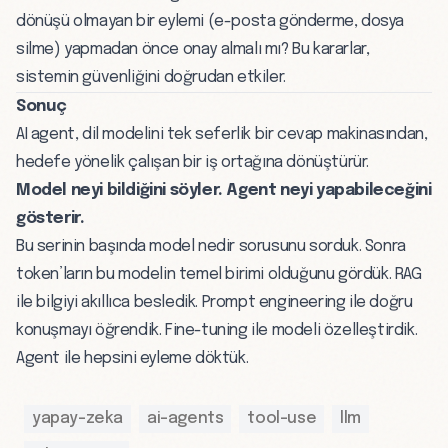
dönüşü olmayan bir eylemi (e-posta gönderme, dosya
silme) yapmadan önce onay almalı mı? Bu kararlar,
sistemin güvenliğini doğrudan etkiler.
Sonuç
AI agent, dil modelini tek seferlik bir cevap makinasından,
hedefe yönelik çalışan bir iş ortağına dönüştürür.
Model neyi bildiğini söyler. Agent neyi yapabileceğini
gösterir.
Bu serinin başında
model nedir
sorusunu sorduk. Sonra
token’ların
bu modelin temel birimi olduğunu gördük.
RAG
ile bilgiyi akıllıca besledik.
Prompt engineering
ile doğru
konuşmayı öğrendik.
Fine-tuning
ile modeli özelleştirdik.
Agent ile hepsini eyleme döktük.
yapay-zeka
ai-agents
tool-use
llm