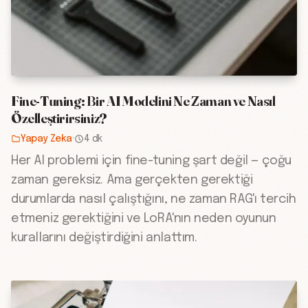
Fine-Tuning: Bir AI Modelini Ne Zaman ve Nasıl
Özelleştirirsiniz?
Yapay Zeka
·
4 dk
Her AI problemi için fine-tuning şart değil — çoğu
zaman gereksiz. Ama gerçekten gerektiği
durumlarda nasıl çalıştığını, ne zaman RAG'ı tercih
etmeniz gerektiğini ve LoRA'nın neden oyunun
kurallarını değiştirdiğini anlattım.