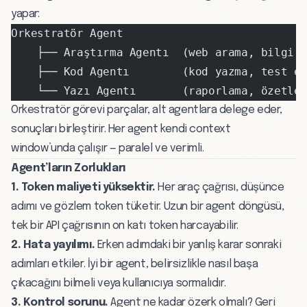
yapar:
Orkestratör Agent
    ├── Araştırma Agentı  (web arama, bilgi 
    ├── Kod Agentı        (kod yazma, test e
    └── Yazı Agentı       (raporlama, özetle
Orkestratör görevi parçalar, alt agentlara delege eder,
sonuçları birleştirir. Her agent kendi context
window’unda çalışır — paralel ve verimli.
Agent’ların Zorlukları
1. Token maliyeti yüksektir.
Her araç çağrısı, düşünce
adımı ve gözlem
token
tüketir. Uzun bir agent döngüsü,
tek bir API çağrısının on katı token harcayabilir.
2. Hata yayılımı.
Erken adımdaki bir yanlış karar sonraki
adımları etkiler. İyi bir agent, belirsizlikle nasıl başa
çıkacağını bilmeli veya kullanıcıya sormalıdır.
3. Kontrol sorunu.
Agent ne kadar özerk olmalı? Geri