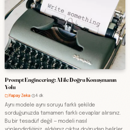
Prompt Engineering: AI ile Doğru Konuşmanın
Yolu
Yapay Zeka
·
4 dk
Aynı modele aynı soruyu farklı şekilde
sorduğunuzda tamamen farklı cevaplar alırsınız.
Bu bir tesadüf değil — modeli nasıl
yönlendirdiğiniz, aldığınız çıktıyı doğrudan belirler.