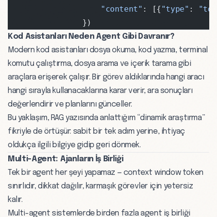
                    "content"
: [{
"type"
: 
"to
                })
Kod Asistanları Neden Agent Gibi Davranır?
Modern kod asistanları dosya okuma, kod yazma, terminal
komutu çalıştırma, dosya arama ve içerik tarama gibi
araçlara erişerek çalışır. Bir görev aldıklarında hangi aracı
hangi sırayla kullanacaklarına karar verir, ara sonuçları
değerlendirir ve planlarını günceller.
Bu yaklaşım,
RAG
yazısında anlattığım “dinamik araştırma”
fikriyle de örtüşür: sabit bir tek adım yerine, ihtiyaç
oldukça ilgili bilgiye gidip geri dönmek.
Multi-Agent: Ajanların İş Birliği
Tek bir agent her şeyi yapamaz — context window
token
sınırlıdır
, dikkat dağılır, karmaşık görevler için yetersiz
kalır.
Multi-agent sistemlerde birden fazla agent iş birliği