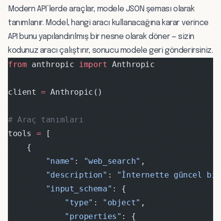
Modern API’lerde araçlar, modele JSON şeması olarak
tanımlanır. Model, hangi aracı kullanacağına karar verince
API bunu yapılandırılmış bir nesne olarak döner — sizin
kodunuz aracı çalıştırır, sonucu modele geri gönderirsiniz.
from
 anthropic 
import
 Anthropic
client 
=
 Anthropic()
# Araç tanımları
tools 
=
 [
    {
        "name"
: 
"web_search"
,
        "description"
: 
"İnternette güncel bi
        "input_schema"
: {
            "type"
: 
"object"
,
            "properties"
: {