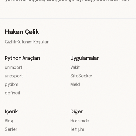
Hakan Çelik
Gizlilik
·
Kullanım Koşulları
Python Araçları
Uygulamalar
unimport
Vakit
unexport
SiteSeeker
pydbm
Meld
defineif
İçerik
Diğer
Blog
Hakkımda
Seriler
İletişim