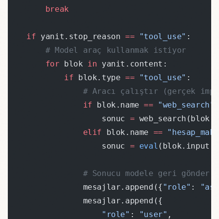
        break
    if
 yanit.stop_reason 
==
 "tool_use"
:
        # Model araç kullanmak istiyor
        for
 blok 
in
 yanit.content:
            if
 blok.type 
==
 "tool_use"
:
                # Aracı çalıştır (gerçek imp
                if
 blok.name 
==
 "web_search"
                    sonuc 
=
 web_search(blok.
                elif
 blok.name 
==
 "hesap_mak
                    sonuc 
=
 eval
(blok.input[
                # Sonucu modele geri gönder
                mesajlar.append({
"role"
: 
"as
                mesajlar.append({
                    "role"
: 
"user"
,