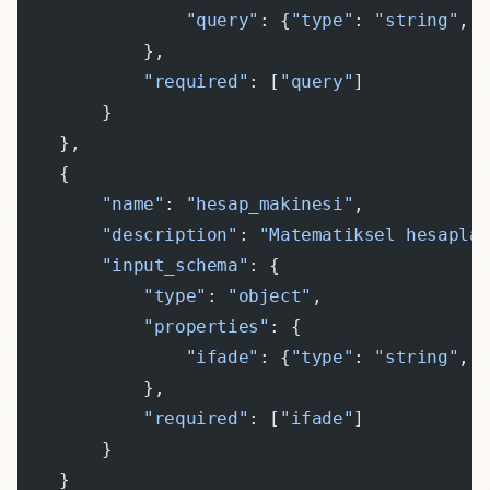
                "query"
: {
"type"
: 
"string"
, 
            },
            "required"
: [
"query"
]
        }
    },
    {
        "name"
: 
"hesap_makinesi"
,
        "description"
: 
"Matematiksel hesapla
        "input_schema"
: {
            "type"
: 
"object"
,
            "properties"
: {
                "ifade"
: {
"type"
: 
"string"
, 
            },
            "required"
: [
"ifade"
]
        }
    }