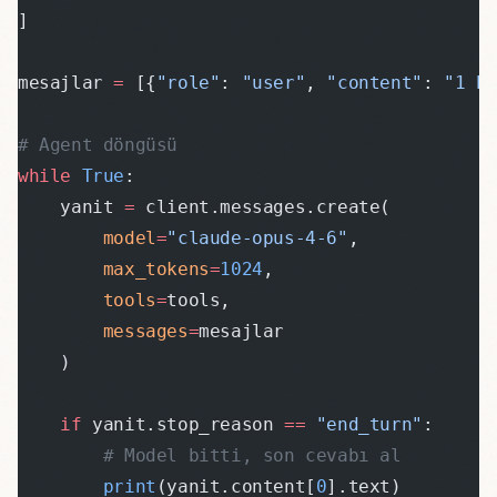
]
mesajlar 
=
 [{
"role"
: 
"user"
, 
"content"
: 
"1 E
# Agent döngüsü
while
 True
:
    yanit 
=
 client.messages.create(
        model
=
"claude-opus-4-6"
,
        max_tokens
=
1024
,
        tools
=
tools,
        messages
=
mesajlar
    )
    if
 yanit.stop_reason 
==
 "end_turn"
:
        # Model bitti, son cevabı al
        print
(yanit.content[
0
].text)