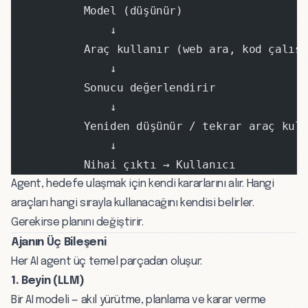
           Model (düşünür)
               ↓
           Araç kullanır (web ara, kod çalış
               ↓
           Sonucu değerlendirir
               ↓
           Yeniden düşünür / tekrar araç kul
               ↓
           Nihai çıktı → Kullanıcı
Agent, hedefe ulaşmak için kendi kararlarını alır. Hangi
araçları hangi sırayla kullanacağını kendisi belirler.
Gerekirse planını değiştirir.
Ajanın Üç Bileşeni
Her AI agent üç temel parçadan oluşur:
1. Beyin (LLM)
Bir AI modeli
— akıl yürütme, planlama ve karar verme