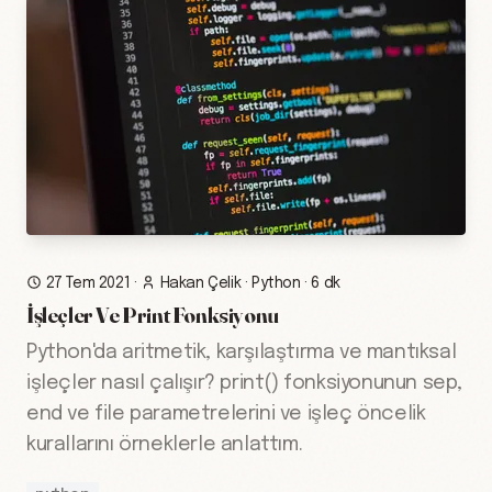
27 Tem 2021
·
Hakan Çelik
·
Python
·
6 dk
İşleçler Ve Print Fonksiyonu
Python'da aritmetik, karşılaştırma ve mantıksal
işleçler nasıl çalışır? print() fonksiyonunun sep,
end ve file parametrelerini ve işleç öncelik
kurallarını örneklerle anlattım.