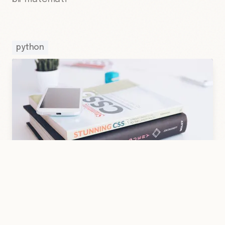
python
27 May 2021
·
Hakan Çelik
·
CSS
·
2 dk
Sass ve Scss Nedir ?