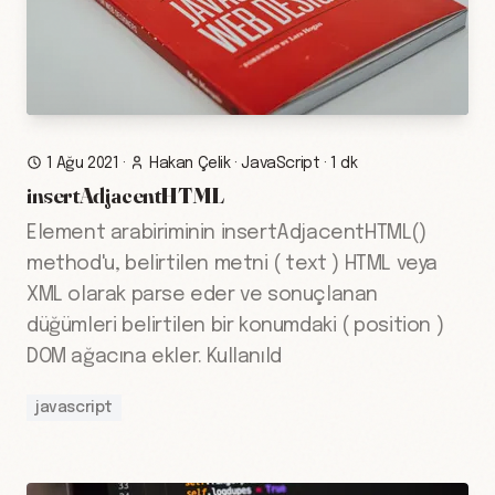
1 Ağu 2021
·
Hakan Çelik
·
JavaScript
·
1 dk
insertAdjacentHTML
Element arabiriminin insertAdjacentHTML()
method'u, belirtilen metni ( text ) HTML veya
XML olarak parse eder ve sonuçlanan
düğümleri belirtilen bir konumdaki ( position )
DOM ağacına ekler. Kullanıld
javascript