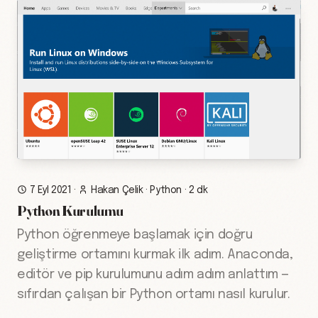
7 Eyl 2021
·
Hakan Çelik
·
Python
·
2 dk
Python Kurulumu
Python öğrenmeye başlamak için doğru
geliştirme ortamını kurmak ilk adım. Anaconda,
editör ve pip kurulumunu adım adım anlattım —
sıfırdan çalışan bir Python ortamı nasıl kurulur.