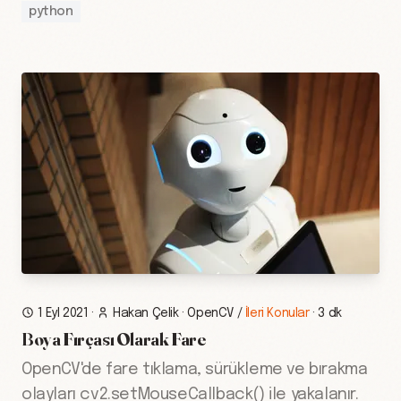
python
1 Eyl 2021
·
Hakan Çelik
·
OpenCV
/
İleri Konular
·
3 dk
Boya Fırçası Olarak Fare
OpenCV'de fare tıklama, sürükleme ve bırakma
olayları cv2.setMouseCallback() ile yakalanır.