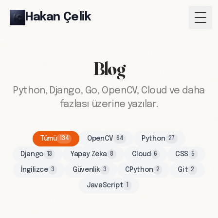
Hakan Çelik
Togg
Blog
Python, Django, Go, OpenCV, Cloud ve daha
fazlası üzerine yazılar.
Tümü
OpenCV
Python
134
64
27
Django
Yapay Zeka
Cloud
CSS
13
8
6
5
İngilizce
Güvenlik
CPython
Git
3
3
2
2
JavaScript
1