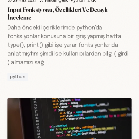
29 Haz 2021
·
Hakan Çelik
·
Python
·
2 dk
Input Fonksiyonu, Özellikleri Ve Detaylı
İnceleme
Daha önceki içeriklerimde python'da
fonksiyonlar konusuna bir giriş yapmış hatta
type(), print() gibi işe yarar fonksiyonlarıda
anlatmıştım şimdi ise kullanıcılardan bilgi ( girdi
) almamızı sağ
python