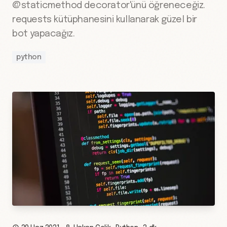
@staticmethod decorator'ünü öğreneceğiz.
requests kütüphanesini kullanarak güzel bir
bot yapacağız.
python