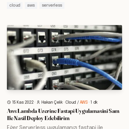
cloud
aws
serverless
15 Kas 2022
·
Hakan Çelik
·
Cloud
/
AWS
·
1 dk
Aws Lambda Uzerine Fastapi Uygulamasini Sam
Ile Nasil Deploy Edebilirim
Eğer Serverless uygulamanızı fastapi ile