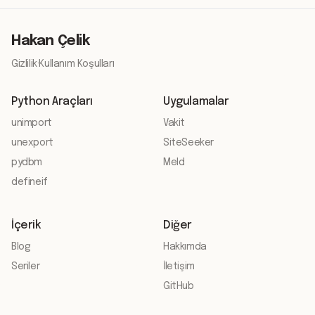
Hakan Çelik
Gizlilik
·
Kullanım Koşulları
Python Araçları
Uygulamalar
unimport
Vakit
unexport
SiteSeeker
pydbm
Meld
defineif
İçerik
Diğer
Blog
Hakkımda
Seriler
İletişim
GitHub