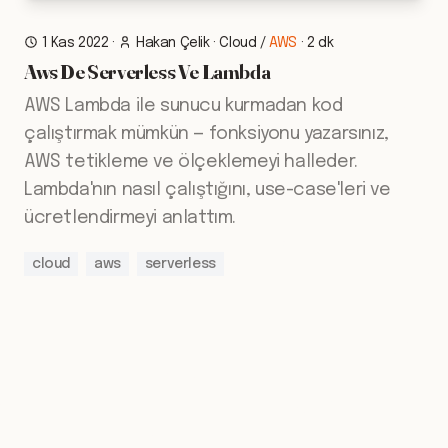
1 Kas 2022
·
Hakan Çelik
·
Cloud
/
AWS
·
2 dk
Aws De Serverless Ve Lambda
AWS Lambda ile sunucu kurmadan kod
çalıştırmak mümkün — fonksiyonu yazarsınız,
AWS tetikleme ve ölçeklemeyi halleder.
Lambda'nın nasıl çalıştığını, use-case'leri ve
ücretlendirmeyi anlattım.
cloud
aws
serverless