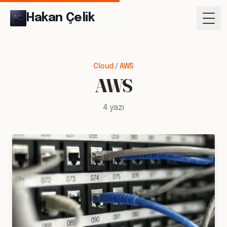
Hakan Çelik
Togg
Cloud
/
AWS
AWS
4 yazı