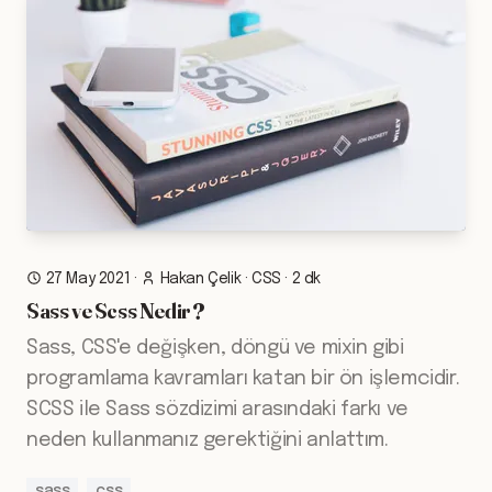
27 May 2021
·
Hakan Çelik
·
CSS
·
2 dk
Sass ve Scss Nedir ?
Sass, CSS'e değişken, döngü ve mixin gibi
programlama kavramları katan bir ön işlemcidir.
SCSS ile Sass sözdizimi arasındaki farkı ve
neden kullanmanız gerektiğini anlattım.
sass
css