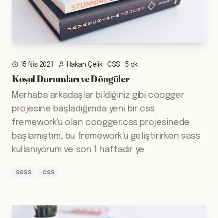
15 Nis 2021
·
Hakan Çelik
·
CSS
·
5 dk
Koşul Durumları ve Döngüler
Merhaba arkadaşlar bildiğiniz gibi coogger
projesine başladığımda yeni bir css
fremework'u olan coogger.css projesinede
başlamıştım, bu fremework'u geliştirirken sass
kullanıyorum ve son 1 haftadır ye
sass
css