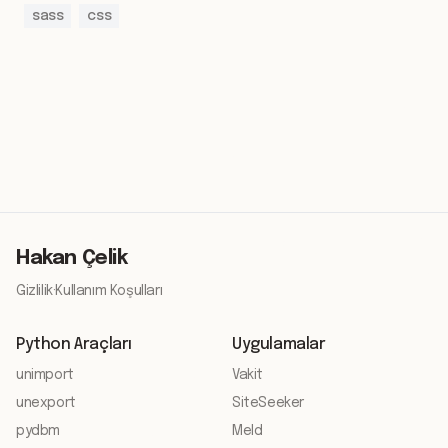
sass
css
Hakan Çelik
Gizlilik
·
Kullanım Koşulları
Python Araçları
Uygulamalar
unimport
Vakit
unexport
SiteSeeker
pydbm
Meld