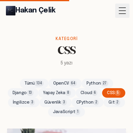
Hakan Çelik
Togg
KATEGORI
CSS
5 yazı
Tümü
OpenCV
Python
134
64
27
Django
Yapay Zeka
Cloud
CSS
13
8
6
5
İngilizce
Güvenlik
CPython
Git
3
3
2
2
JavaScript
1