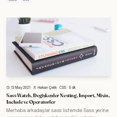
13 May 2021
·
Hakan Çelik
·
CSS
·
5 dk
Sass Watch, Degişkenler Nesting, Import, Mixin,
Include ve Operatorler
Merhaba arkadaşlar sass listemde Sass yerine