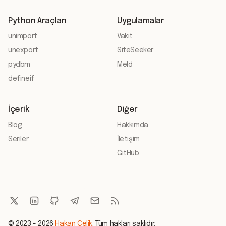
Python Araçları
Uygulamalar
unimport
Vakit
unexport
SiteSeeker
pydbm
Meld
defineif
İçerik
Diğer
Blog
Hakkımda
Seriler
İletişim
GitHub
© 2023 - 2026
Hakan Çelik
. Tüm hakları saklıdır.