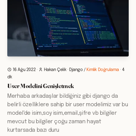
16 Ağu 2022
·
Hakan Çelik
·
Django
/
Kimlik Doğrulama
·
4
dk
User Modelini Genişletmek
Merhaba arkadaşlar bildiğiniz gibi django da
belirli özelliklere sahip bir user modelimiz var bu
model'de isim,soy isim,email,şifre vb bilgiler
mevcut bu bilgiler çoğu zaman hayat
kurtarsada bazı duru