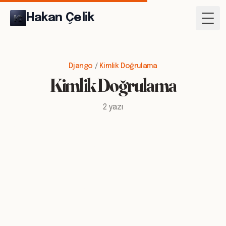
Hakan Çelik
Togg
Django
/
Kimlik Doğrulama
Kimlik Doğrulama
2 yazı