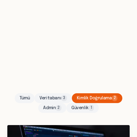
Tümü
Veritabanı
Kimlik Doğrulama
3
2
Admin
Güvenlik
2
1