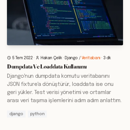
5 Tem 2022
·
Hakan Çelik
·
Django
/
Veritabanı
·
3 dk
Dumpdata Ve Loaddata Kullanımı
Django'nun dumpdata komutu veritabanını
JSON fixture'a dönüştürür, loaddata ise onu
geri yükler. Test verisi yönetimi ve ortamlar
arası veri taşıma işlemlerini adım adım anlattım.
django
python