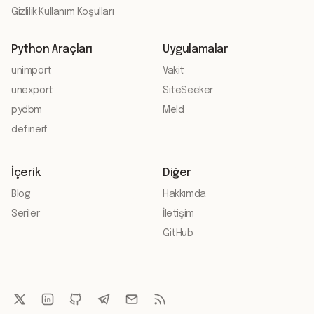
Gizlilik
·
Kullanım Koşulları
Python Araçları
Uygulamalar
unimport
Vakit
unexport
SiteSeeker
pydbm
Meld
defineif
İçerik
Diğer
Blog
Hakkımda
Seriler
İletişim
GitHub