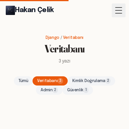
Hakan Çelik
Togg
Django
/
Veritabanı
Veritabanı
3 yazı
Tümü
Veritabanı
Kimlik Doğrulama
3
2
Admin
Güvenlik
2
1