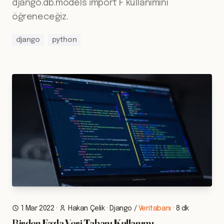
django.db.models import F kullanımını
öğreneceğiz.
django
python
1 Mar 2022
·
Hakan Çelik
·
Django
/
Veritabanı
·
8 dk
Birden Fazla Veri Tabanı Kullanımı