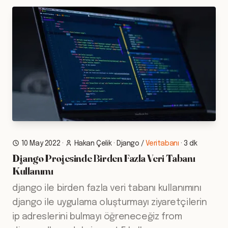
10 May 2022
·
Hakan Çelik
·
Django
/
Veritabanı
·
3 dk
Django Projesinde Birden Fazla Veri Tabanı
Kullanımı
django ile birden fazla veri tabanı kullanımını
django ile uygulama oluşturmayı ziyaretçilerin
ip adreslerini bulmayı öğreneceğiz from