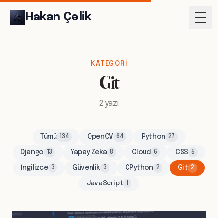
Hakan Çelik
Togg
KATEGORI
Git
2 yazı
Tümü
OpenCV
Python
134
64
27
Django
Yapay Zeka
Cloud
CSS
13
8
6
5
İngilizce
Güvenlik
CPython
Git
3
3
2
2
JavaScript
1