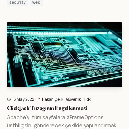
security
web
15 May 2022
·
Hakan Çelik
·
Güvenlik
·
1 dk
Clickjack Tuzagının Engellenmesi
Apache'yi tüm sayfalara XFrameOptions
üstbilgisini gönderecek şekilde yapılandırmak