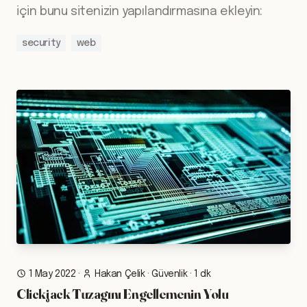
için bunu sitenizin yapılandırmasına ekleyin:
security
web
1 May 2022
·
Hakan Çelik
·
Güvenlik
·
1 dk
Clickjack Tuzagını Engellemenin Yolu