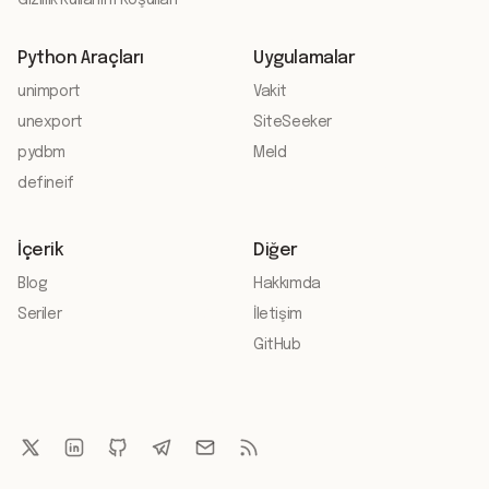
Gizlilik
·
Kullanım Koşulları
Python Araçları
Uygulamalar
unimport
Vakit
unexport
SiteSeeker
pydbm
Meld
defineif
İçerik
Diğer
Blog
Hakkımda
Seriler
İletişim
GitHub