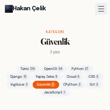
Hakan Çelik
Togg
KATEGORI
Güvenlik
3 yazı
Tümü
OpenCV
Python
134
64
27
Django
Yapay Zeka
Cloud
CSS
13
8
6
5
İngilizce
Güvenlik
CPython
Git
3
3
2
2
JavaScript
1