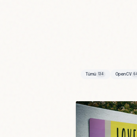
Tümü
OpenCV
134
6