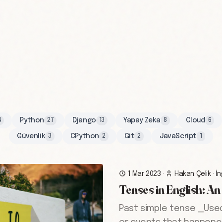
Python
Django
Yapay Zeka
Cloud
4
27
13
8
6
Güvenlik
CPython
Git
JavaScript
3
2
2
1
1 Mar 2023
·
Hakan Çelik
·
İn
Tenses in English: A
Past simple tense _Use