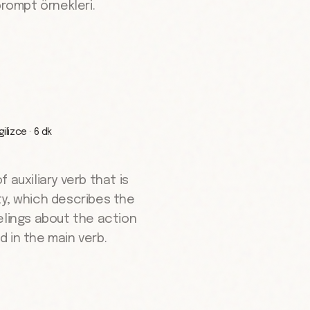
prompt örnekleri.
gilizce
·
6 dk
 auxiliary verb that is
ty, which describes the
elings about the action
 in the main verb.