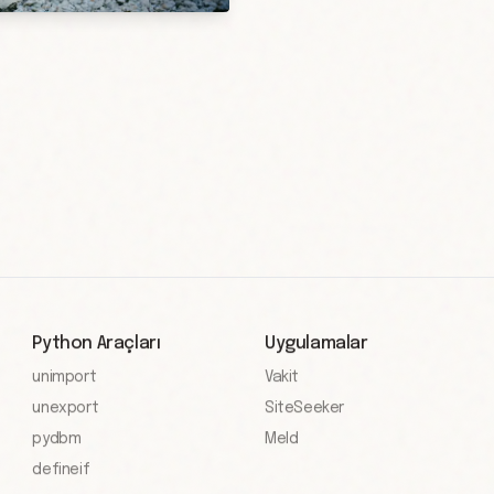
Python Araçları
Uygulamalar
unimport
Vakit
unexport
SiteSeeker
pydbm
Meld
defineif