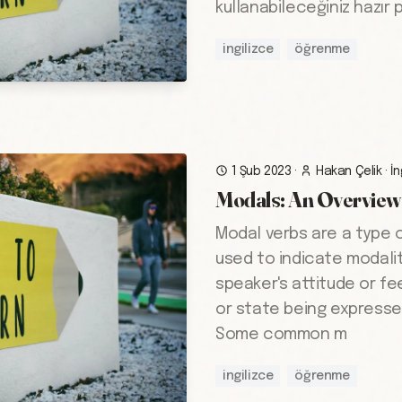
kullanabileceğiniz hazır 
ingilizce
öğrenme
1 Şub 2023
·
Hakan Çelik
·
İn
Modals: An Overview
Modal verbs are a type of
used to indicate modali
speaker's attitude or fe
or state being expressed
Some common m
ingilizce
öğrenme