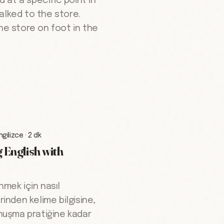
 at a specific point in
alked to the store.
the store on foot in the
İngilizce
·
2 dk
 English with
nmek için nasıl
rinden kelime bilgisine,
uşma pratiğine kadar