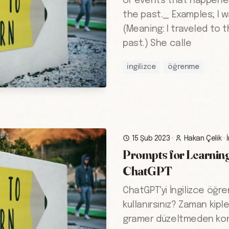
or events that happened
the past._ Examples; I w
(Meaning: I traveled to 
past.) She calle
ingilizce
öğrenme
15 Şub 2023
·
Hakan Çelik
·
Prompts for Learning
ChatGPT
ChatGPT'yi İngilizce öğre
kullanırsınız? Zaman kiple
gramer düzeltmeden kon