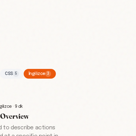
CSS
İngilizce
5
3
gilizce
·
9 dk
n Overview
d to describe actions