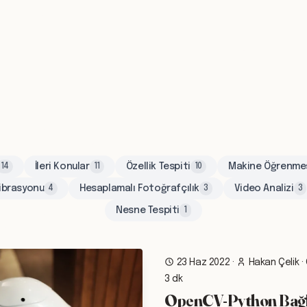
İleri Konular
Özellik Tespiti
Makine Öğrenme
14
11
10
ibrasyonu
Hesaplamalı Fotoğrafçılık
Video Analizi
4
3
3
Nesne Tespiti
1
23 Haz 2022
·
Hakan Çelik
·
3 dk
OpenCV-Python Bağlay