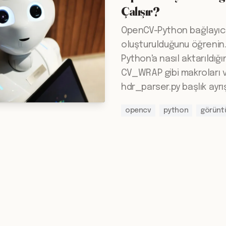
Çalışır?
OpenCV-Python bağlayıcıl
oluşturulduğunu öğrenin.
Python'a nasıl aktarıldı
CV_WRAP gibi makroları v
hdr_parser.py başlık ayrış
opencv
python
görünt