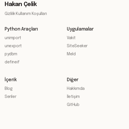
Hakan Çelik
Gizlilik
·
Kullanım Koşulları
Python Araçları
Uygulamalar
unimport
Vakit
unexport
SiteSeeker
pydbm
Meld
defineif
İçerik
Diğer
Blog
Hakkımda
Seriler
İletişim
GitHub