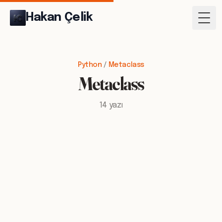
Hakan Çelik
Togg
Python
/
Metaclass
Metaclass
14 yazı