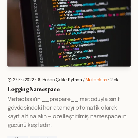
27 Eki 2022
·
Hakan Çelik
·
Python
/
Metaclass
·
2 dk
Logging Namespace
Metaclass'ın __prepare__ metoduyla sınıf
gövdesindeki her atamayı otomatik olarak
kayıt altına alın — özelleştirilmiş namespace'in
gücünü keşfedin.