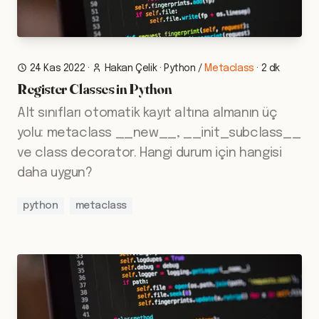
24 Kas 2022
·
Hakan Çelik
·
Python
/
Metaclass
·
2 dk
Register Classes in Python
Alt sınıfları otomatik kayıt altına almanın üç
yolu: metaclass __new__, __init_subclass__
ve class decorator. Hangi durum için hangisi
daha uygun?
python
metaclass