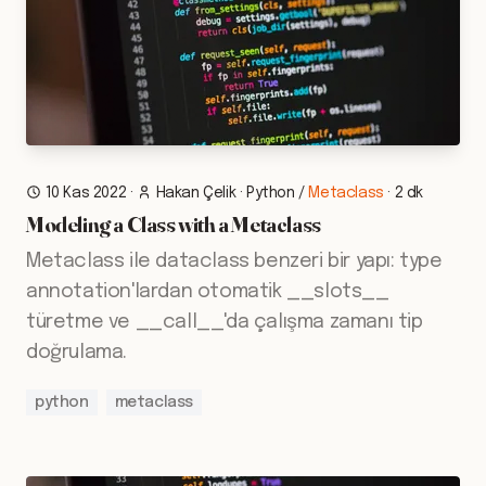
10 Kas 2022
·
Hakan Çelik
·
Python
/
Metaclass
·
2 dk
Modeling a Class with a Metaclass
Metaclass ile dataclass benzeri bir yapı: type
annotation'lardan otomatik __slots__
türetme ve __call__'da çalışma zamanı tip
doğrulama.
python
metaclass