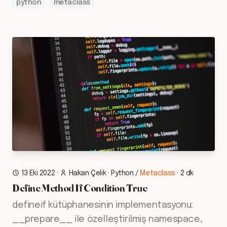
python
metaclass
13 Eki 2022
·
Hakan Çelik
·
Python
/
Metaclass
·
2 dk
Define Method If Condition True
defineif kütüphanesinin implementasyonu:
__prepare__ ile özelleştirilmiş namespace,