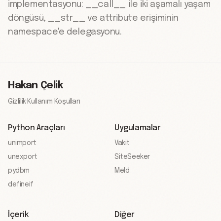
implementasyonu: __call__ ile iki aşamalı yaşam
döngüsü, __str__ ve attribute erişiminin
namespace'e delegasyonu.
Hakan Çelik
Gizlilik
·
Kullanım Koşulları
Python Araçları
Uygulamalar
unimport
Vakit
unexport
SiteSeeker
pydbm
Meld
defineif
İçerik
Diğer