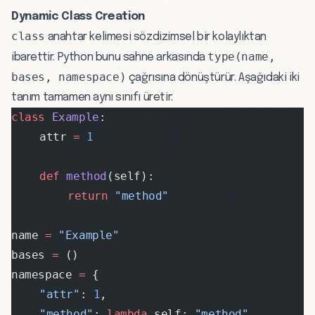
Dynamic Class Creation
class
anahtar kelimesi sözdizimsel bir kolaylıktan
type(name,
ibarettir. Python bunu sahne arkasında
bases, namespace)
çağrısına dönüştürür. Aşağıdaki iki
tanım tamamen aynı sınıfı üretir:
class
 Example
:
	attr 
=
 1
	def
 method
(self):
		return
 "method"
name 
=
 "Example"
bases 
=
 ()
namespace 
=
 {
	"attr"
: 
1
,
	"method"
: 
lambda
 self: 
"method"