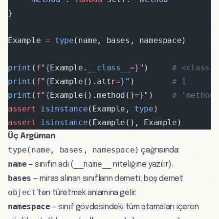
}
Example 
=
 type
(name, bases, namespace)
print
(
f
"
{
Example.
__class__
=
}
"
)     
# <class 
print
(
f
"
{
Example().attr
=
}
"
)        
# 1
print
(
f
"
{
Example().method()
=
}
"
)    
# 'method
assert
 isinstance
(Example, 
type
)
assert
 isinstance
(Example(), Example)
Üç Argüman
type(name, bases, namespace)
çağrısında:
name
__name__
— sınıfın adı (
niteliğine yazılır).
bases
— miras alınan sınıfların demeti; boş demet
object
’ten türetmek anlamına gelir.
namespace
— sınıf gövdesindeki tüm atamaları içeren