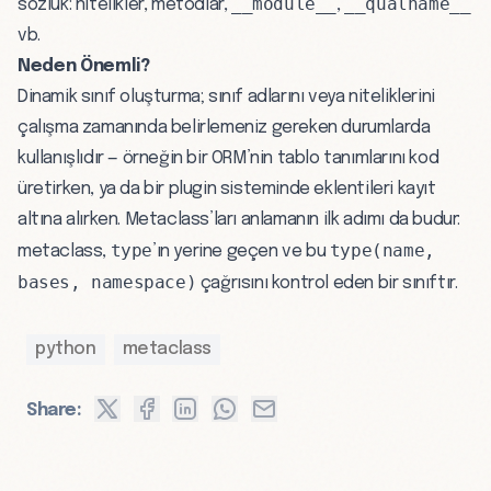
__module__
__qualname__
sözlük: nitelikler, metodlar,
,
vb.
Neden Önemli?
Dinamik sınıf oluşturma; sınıf adlarını veya niteliklerini
çalışma zamanında belirlemeniz gereken durumlarda
kullanışlıdır — örneğin bir ORM’nin tablo tanımlarını kod
üretirken, ya da bir plugin sisteminde eklentileri kayıt
altına alırken. Metaclass’ları anlamanın ilk adımı da budur:
type
type(name,
metaclass,
’ın yerine geçen ve bu
bases, namespace)
çağrısını kontrol eden bir sınıftır.
python
metaclass
Share: