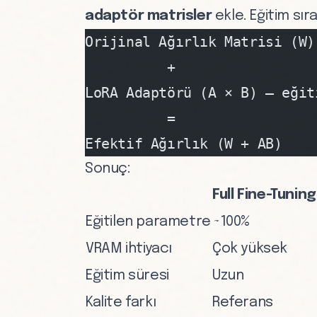
adaptör matrisler
ekle. Eğitim sı
Orijinal Ağırlık Matrisi (W)
          +
LoRA Adaptörü (A × B) — eğit
          =
Efektif Ağırlık (W + AB)
Sonuç:
Full Fine-Tuning
Eğitilen parametre
~100%
VRAM ihtiyacı
Çok yüksek
Eğitim süresi
Uzun
Kalite farkı
Referans