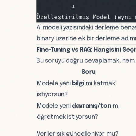
          ↓
Özelleştirilmiş Model (aynı 
AI modeli yazısındaki
derleme benzet
binary üzerine ek bir derleme adımı
Fine-Tuning vs RAG: Hangisini Seç
Bu soruyu doğru cevaplamak, hem 
Soru
Modele yeni
bilgi
mi katmak
istiyorsun?
Modele yeni
davranış/ton
mı
öğretmek istiyorsun?
Veriler sık güncelleniyor mu?