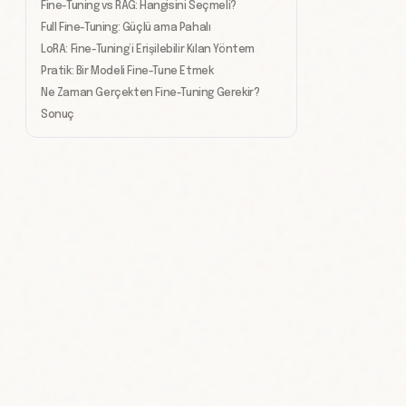
Fine-Tuning vs RAG: Hangisini Seçmeli?
Full Fine-Tuning: Güçlü ama Pahalı
LoRA: Fine-Tuning’i Erişilebilir Kılan Yöntem
Pratik: Bir Modeli Fine-Tune Etmek
Ne Zaman Gerçekten Fine-Tuning Gerekir?
Sonuç