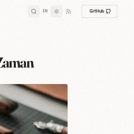
GitHub
EN
 Zaman