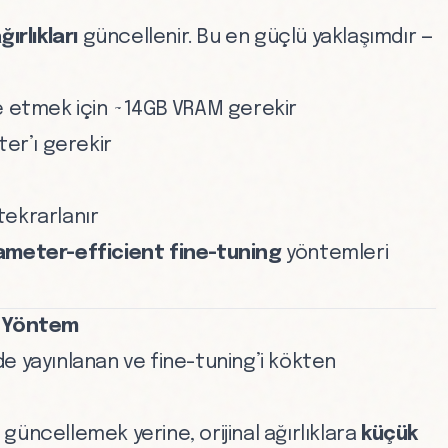
ırlıkları
güncellenir. Bu en güçlü yaklaşımdır —
e etmek için ~14GB VRAM gerekir
ter’ı gerekir
tekrarlanır
ameter-efficient fine-tuning
yöntemleri
an Yöntem
e yayınlanan ve fine-tuning’i kökten
ı güncellemek yerine, orijinal ağırlıklara
küçük