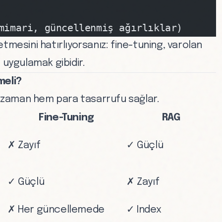
mimari, güncellenmiş ağırlıklar)
mesini hatırlıyorsanız: fine-tuning, varolan
 uygulamak gibidir.
meli?
zaman hem para tasarrufu sağlar.
Fine-Tuning
RAG
✗ Zayıf
✓ Güçlü
✓ Güçlü
✗ Zayıf
✗ Her güncellemede
✓ Index