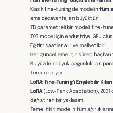
Full Fine-Tuning: Güçlü ama Pahalı
Klasik fine-tuning’de modelin
tüm ağ
ama dezavantajları büyüktür:
7B parametreli bir modeli fine-tun
70B model için endüstriyel GPU clus
Eğitim saatler alır ve maliyetlidir
Her güncelleme için süreç baştan 
Bu yüzden büyük çoğunluk için
par
tercih ediliyor.
LoRA: Fine-Tuning’i Erişilebilir Kıl
LoRA
(Low-Rank Adaptation), 2021’d
değiştiren bir yaklaşım.
Temel fikir: modelin tüm ağırlıkların