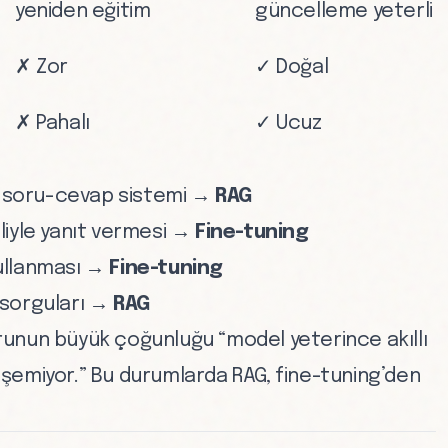
yeniden eğitim
güncelleme yeterli
✗ Zor
✓ Doğal
✗ Pahalı
✓ Ucuz
lı soru-cevap sistemi →
RAG
iliyle yanıt vermesi →
Fine-tuning
 kullanması →
Fine-tuning
 sorguları →
RAG
sorunun büyük çoğunluğu “model yeterince akıllı
erişemiyor.” Bu durumlarda RAG, fine-tuning’den