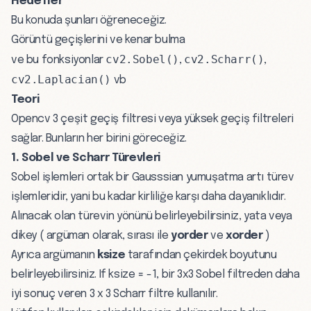
Hedefler
Bu konuda şunları öğreneceğiz.
Görüntü geçişlerini ve kenar bulma
cv2.Sobel()
cv2.Scharr()
ve bu fonksiyonlar
,
,
cv2.Laplacian()
vb
Teori
Opencv 3 çeşit geçiş filtresi veya yüksek geçiş filtreleri
sağlar. Bunların her birini göreceğiz.
1. Sobel ve Scharr Türevleri
Sobel işlemleri ortak bir Gausssian yumuşatma artı türev
işlemleridir, yani bu kadar kirliliğe karşı daha dayanıklıdır.
Alınacak olan türevin yönünü belirleyebilirsiniz, yata veya
dikey ( argüman olarak, sırası ile
yorder
ve
xorder
)
Ayrıca argümanın
ksize
tarafından çekirdek boyutunu
belirleyebilirsiniz. If ksize = -1, bir 3x3 Sobel filtreden daha
iyi sonuç veren 3 x 3 Scharr filtre kullanılır.