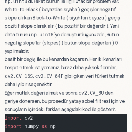
np.uint8
’di. Fakat bunun ile ilgili ufak bir problem var.
White-to-Black ( beyazdan siyaha ) geçişler negatif
slope alırken Black-to-White ( siyahtan beyaza ) geçiş
pozitif slope olarak alır ( bu pozitif bir değerdir ). Yani
np.uint8
data türünü
’ye dönüştürdüğünüzde, Bütün
negatig slope’lar (slopes) ( bütün slope değerleri ) 0
yapılmalıdır.
basit bir değiş ile bu kenardan kaçarsın. Her iki kenarları
tespit etmek istiyorsanız, biraz daha yüksek formlar,
cv2.CV_16S
cv2.CV_64F
,
gibi çıkan veri türleri tutmak
daha iyi bir seçenektir.
cv2.CV_8U
Eğer mutlak değeri almak ve sonra
den
geriye dönersen, bu prosedür yatay sobel filtresi için ve
sonuçların içindeki farkları aşağıdaki kod ile gösterir.
import
 cv2
import
 numpy 
as
 np