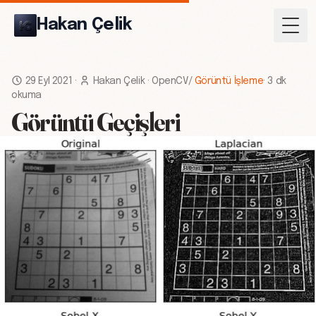
Hakan Çelik
Togg
29 Eyl 2021
·
Hakan Çelik
·
OpenCV
/
Görüntü İşleme
·
3 dk
okuma
Görüntü Geçişleri