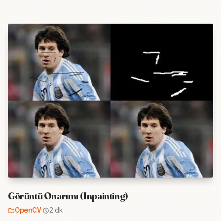
Görüntü Onarımı (Inpainting)
OpenCV
·
2 dk