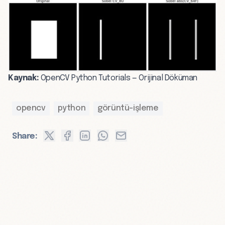
Kaynak:
OpenCV Python Tutorials — Orijinal Döküman
opencv
python
görüntü-işleme
Share: