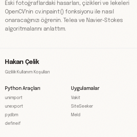
Eski fotoğraflardaki hasarları, çizikleri ve lekeleri
OpenCV'nin cv.inpaint() fonksiyonu ile nasıl
onaracağınızı öğrenin. Telea ve Navier-Stokes
algoritmalarını anlattım.
Hakan Çelik
Gizlilik
·
Kullanım Koşulları
Python Araçları
Uygulamalar
unimport
Vakit
unexport
SiteSeeker
pydbm
Meld
defineif