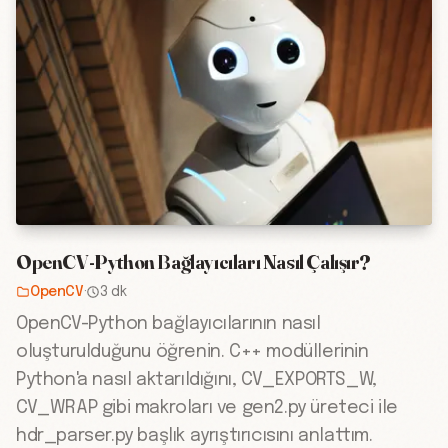
OpenCV-Python Bağlayıcıları Nasıl Çalışır?
OpenCV
·
3 dk
OpenCV-Python bağlayıcılarının nasıl
oluşturulduğunu öğrenin. C++ modüllerinin
Python'a nasıl aktarıldığını, CV_EXPORTS_W,
CV_WRAP gibi makroları ve gen2.py üreteci ile
hdr_parser.py başlık ayrıştırıcısını anlattım.