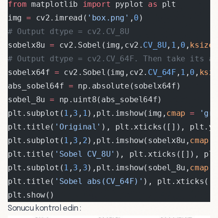
from
 matplotlib 
import
 pyplot 
as
 plt
img 
=
 cv2.imread(
'box.png'
,
0
)
# Output dtype = cv2.CV_8U
sobelx8u 
=
 cv2.Sobel(img,cv2.
CV_8U
,
1
,
0
,
ksize
# Output dtype = cv2.CV_64F. Then take its a
sobelx64f 
=
 cv2.Sobel(img,cv2.
CV_64F
,
1
,
0
,
ksi
abs_sobel64f 
=
 np.absolute(sobelx64f)
sobel_8u 
=
 np.uint8(abs_sobel64f)
plt.subplot(
1
,
3
,
1
),plt.imshow(img,
cmap
 =
 'gr
plt.title(
'Original'
), plt.xticks([]), plt.y
plt.subplot(
1
,
3
,
2
),plt.imshow(sobelx8u,
cmap
 
plt.title(
'Sobel CV_8U'
), plt.xticks([]), pl
plt.subplot(
1
,
3
,
3
),plt.imshow(sobel_8u,
cmap
 
plt.title(
'Sobel abs(CV_64F)'
), plt.xticks([
plt.show()
Sonucu kontrol edin :