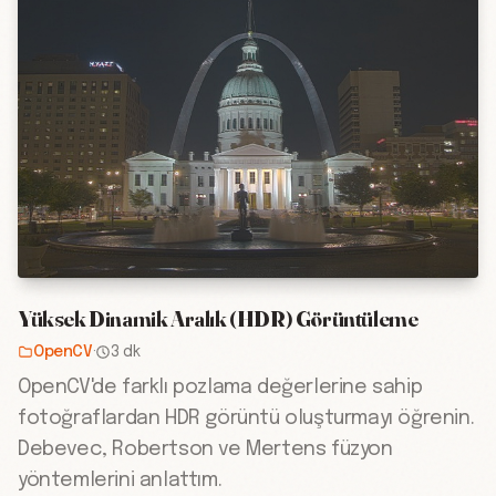
Yüksek Dinamik Aralık (HDR) Görüntüleme
OpenCV
·
3 dk
OpenCV'de farklı pozlama değerlerine sahip
fotoğraflardan HDR görüntü oluşturmayı öğrenin.
Debevec, Robertson ve Mertens füzyon
yöntemlerini anlattım.