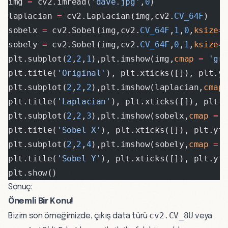
img 
=
 cv2.imread(
'dave.jpg'
,
0
)
laplacian 
=
 cv2.Laplacian(img,cv2.
CV_64F
)
sobelx 
=
 cv2.Sobel(img,cv2.
CV_64F
,
1
,
0
,
ksize
=
sobely 
=
 cv2.Sobel(img,cv2.
CV_64F
,
0
,
1
,
ksize
=
plt.subplot(
2
,
2
,
1
),plt.imshow(img,
cmap
 =
 'gr
plt.title(
'Original'
), plt.xticks([]), plt.y
plt.subplot(
2
,
2
,
2
),plt.imshow(laplacian,
cmap
plt.title(
'Laplacian'
), plt.xticks([]), plt.
plt.subplot(
2
,
2
,
3
),plt.imshow(sobelx,
cmap
 =
 
plt.title(
'Sobel X'
), plt.xticks([]), plt.yt
plt.subplot(
2
,
2
,
4
),plt.imshow(sobely,
cmap
 =
 
plt.title(
'Sobel Y'
), plt.xticks([]), plt.yt
plt.show()
Sonuç:
Önemli Bir Konu!
cv2.CV_8U
Bizim son örneğimizde, çıkış data türü
veya