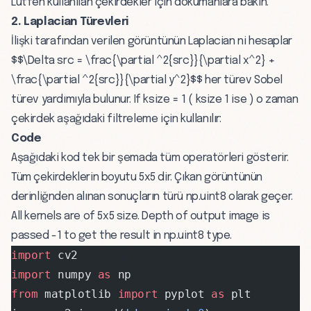
Lütfen kullanılan çekirdekler için dokümanlara bakın.
2. Laplacian Türevleri
İlişki tarafından verilen görüntünün Laplacian ni hesaplar
$$\Delta src = \frac{\partial ^2{src}}{\partial x^2} +
\frac{\partial ^2{src}}{\partial y^2}$$ her türev Sobel
türev yardımıyla bulunur. If ksize = 1 ( ksize 1 ise ) o zaman
çekirdek aşağıdaki filtreleme için kullanılır:
Code
Aşağıdaki kod tek bir şemada tüm operatörleri gösterir.
Tüm çekirdeklerin boyutu 5x5 dir. Çıkan görüntünün
derinliğnden alınan sonuçların türü np.uint8 olarak geçer.
All kernels are of 5x5 size. Depth of output image is
passed -1 to get the result in np.uint8 type.
import
 cv2
import
 numpy 
as
 np
from
 matplotlib 
import
 pyplot 
as
 plt