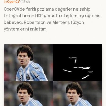
OpenCV
·
3 dk
OpenCV'de farklı pozlama değerlerine sahip
fotoğraflardan HDR görüntü oluşturmayı öğrenin.
Debevec, Robertson ve Mertens füzyon
yöntemlerini anlattım.