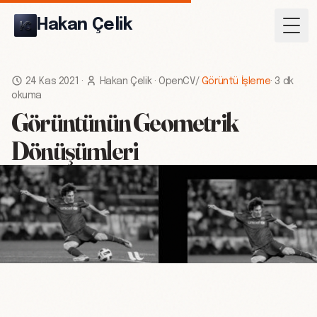
Hakan Çelik
Togg
24 Kas 2021
·
Hakan Çelik
·
OpenCV
/
Görüntü İşleme
·
3 dk
okuma
Görüntünün Geometrik
Dönüşümleri