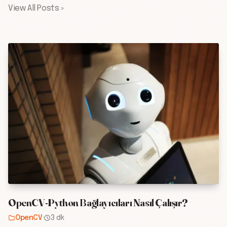
View All Posts »
OpenCV-Python Bağlayıcıları Nasıl Çalışır?
OpenCV
·
3 dk