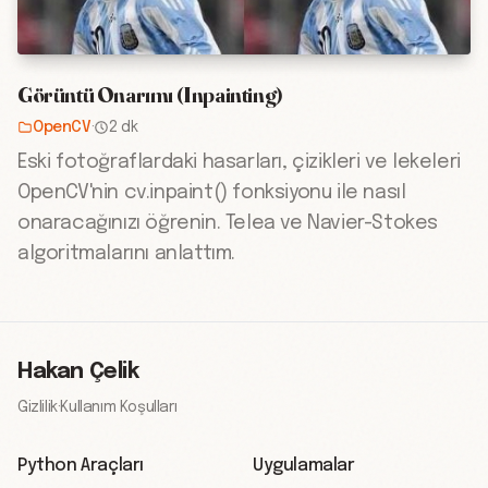
Görüntü Onarımı (Inpainting)
OpenCV
·
2 dk
Eski fotoğraflardaki hasarları, çizikleri ve lekeleri
OpenCV'nin cv.inpaint() fonksiyonu ile nasıl
onaracağınızı öğrenin. Telea ve Navier-Stokes
algoritmalarını anlattım.
Hakan Çelik
Gizlilik
·
Kullanım Koşulları
Python Araçları
Uygulamalar