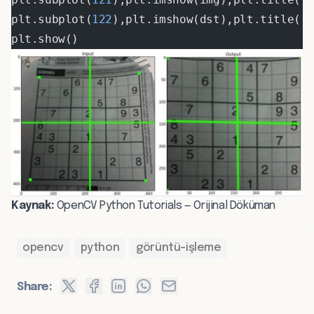
plt.subplot(
122
),plt.imshow(dst),plt.title(
'
plt.show()
Kaynak:
OpenCV Python Tutorials — Orijinal Döküman
opencv
python
görüntü-işleme
Share: