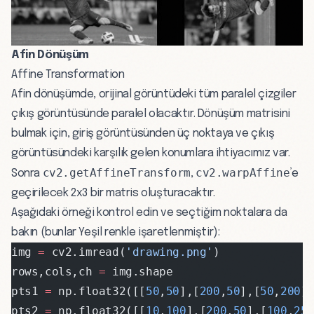
Afin Dönüşüm
Affine Transformation
Afin dönüşümde, orijinal görüntüdeki tüm paralel çizgiler
çıkış görüntüsünde paralel olacaktır. Dönüşüm matrisini
bulmak için, giriş görüntüsünden üç noktaya ve çıkış
görüntüsündeki karşılık gelen konumlara ihtiyacımız var.
cv2.getAffineTransform
cv2.warpAffine
Sonra
,
’e
geçirilecek 2x3 bir matris oluşturacaktır.
Aşağıdaki örneği kontrol edin ve seçtiğim noktalara da
bakın (bunlar Yeşil renkle işaretlenmiştir):
img 
=
 cv2.imread(
'drawing.png'
)
rows,cols,ch 
=
 img.shape
pts1 
=
 np.float32([[
50
,
50
],[
200
,
50
],[
50
,
200
]
pts2 
=
 np.float32([[
10
,
100
],[
200
,
50
],[
100
,
25