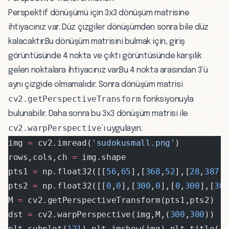
Perspektif dönüşümü için 3x3 dönüşüm matrisine
ihtiyacınız var. Düz çizgiler dönüşümden sonra bile düz
kalacaktır.Bu dönüşüm matrisini bulmak için, giriş
görüntüsünde 4 nokta ve çıktı görüntüsünde karşılık
gelen noktalara ihtiyacınız var.Bu 4 nokta arasından 3’ü
aynı çizgide olmamalıdır. Sonra dönüşüm matrisi
cv2.getPerspectiveTransform
fonksiyonuyla
bulunabilir. Daha sonra bu 3x3 dönüşüm matrisi ile
cv2.warpPerspective
’ı uygulayın.
img 
=
 cv2.imread(
'sudokusmall.png'
)
rows,cols,ch 
=
 img.shape
pts1 
=
 np.float32([[
56
,
65
],[
368
,
52
],[
28
,
387
]
pts2 
=
 np.float32([[
0
,
0
],[
300
,
0
],[
0
,
300
],[
30
M 
=
 cv2.getPerspectiveTransform(pts1,pts2)
dst 
=
 cv2.warpPerspective(img,M,(
300
,
300
))
plt.subplot(
121
),plt.imshow(img),plt.title(
'