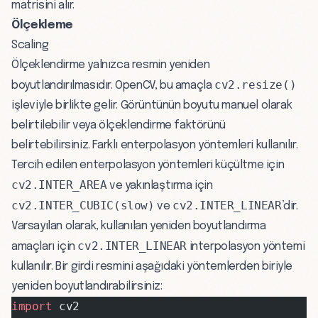
matrisini alır.
Ölçekleme
Scaling
Ölçeklendirme yalnızca resmin yeniden
cv2.resize()
boyutlandırılmasıdır. OpenCV, bu amaçla
işleviyle birlikte gelir. Görüntünün boyutu manuel olarak
belirtilebilir veya ölçeklendirme faktörünü
belirtebilirsiniz. Farklı enterpolasyon yöntemleri kullanılır.
Tercih edilen enterpolasyon yöntemleri küçültme için
cv2.INTER_AREA
ve yakınlaştırma için
cv2.INTER_CUBIC(slow)
cv2.INTER_LINEAR
ve
’dir.
Varsayılan olarak, kullanılan yeniden boyutlandırma
cv2.INTER_LINEAR
amaçları için
interpolasyon yöntemi
kullanılır. Bir girdi resmini aşağıdaki yöntemlerden biriyle
yeniden boyutlandırabilirsiniz:
import
 cv2