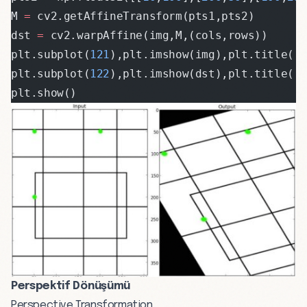
M 
=
 cv2.getAffineTransform(pts1,pts2)
dst 
=
 cv2.warpAffine(img,M,(cols,rows))
plt.subplot(
121
),plt.imshow(img),plt.title(
'
plt.subplot(
122
),plt.imshow(dst),plt.title(
'
plt.show()
Perspektif Dönüşümü
Perspective Transformation