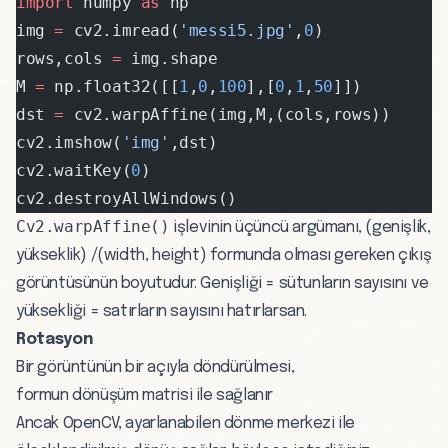
import
 numpy 
as
 np
img 
=
 cv2.imread(
'messi5.jpg'
,
0
)
rows,cols 
=
 img.shape
M 
=
 np.float32([[
1
,
0
,
100
],[
0
,
1
,
50
]])
dst 
=
 cv2.warpAffine(img,M,(cols,rows))
cv2.imshow(
'img'
,dst)
cv2.waitKey(
0
)
cv2.destroyAllWindows()
Cv2.warpAffine()
işlevinin üçüncü argümanı, (genişlik,
yükseklik) /(width, height) formunda olması gereken çıkış
görüntüsünün boyutudur. Genişliği = sütunların sayısını ve
yüksekliği = satırların sayısını hatırlarsan.
Rotasyon
Bir görüntünün bir açıyla döndürülmesi,
formun dönüşüm matrisi ile sağlanır
Ancak OpenCV, ayarlanabilen dönme merkezi ile