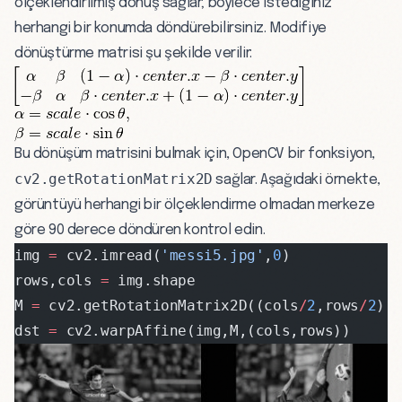
ölçeklendirilmiş dönüş sağlar; böylece istediğiniz
herhangi bir konumda döndürebilirsiniz. Modifiye
dönüştürme matrisi şu şekilde verilir:
Bu dönüşüm matrisini bulmak için, OpenCV bir fonksiyon,
cv2.getRotationMatrix2D
sağlar. Aşağıdaki örnekte,
görüntüyü herhangi bir ölçeklendirme olmadan merkeze
göre 90 derece döndüren kontrol edin.
img 
=
 cv2.imread(
'messi5.jpg'
,
0
)
rows,cols 
=
 img.shape
M 
=
 cv2.getRotationMatrix2D((cols
/
2
,rows
/
2
),
dst 
=
 cv2.warpAffine(img,M,(cols,rows))