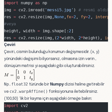
import
 numpy 
as
 np
img 
=
 cv2.imread(
'messi5.jpg'
) 
# resmi aldık
res 
=
 cv2.resize(img,
None
,
fx
=
2
, 
fy
=
2
, 
interp
#veya
height, width 
=
 img.shape[:
2
]
res 
=
 cv2.resize(img,(
2
*
width, 
2
*
height), 
in
Çeviri
Çeviri, cismin bulunduğu konumun değişmesidir. (x, y)
yönündeki değişimi biliyorsanız, olmasına izin verin ,
dönüşüm matrisi yi aşağıdaki gibi oluşturabilirsiniz.
Np.float32
türünde bir
Numpy
dizisi haline getirebilir
cv2.warpAffine()
ve
fonksiyonuna iletebilirsiniz.
(100,50) ‘lik bir kayma için aşağıdaki örneğe bakın:
import
 cv2