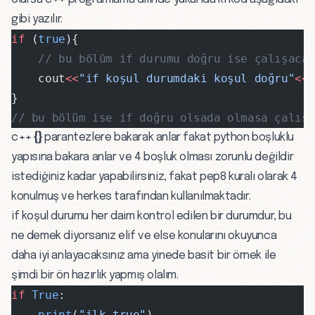
gibi yazılır.
if
 (
true
){
    // bu bölüm if durumu doğru ise çalışaca
    cout
<<
"if koşul durumdaki koşul doğru"
<<
}
// bu bölüm ise if doğru olsada olmasa çalış
c++
{}
parantezlere bakarak anlar fakat python boşluklu
yapısına bakara anlar ve 4 boşluk olması zorunlu değildir
istediğiniz kadar yapabilirsiniz, fakat pep8 kuralı olarak 4
konulmuş ve herkes tarafından kullanılmaktadır.
if koşul durumu her daim kontrol edilen bir durumdur, bu
ne demek diyorsanız elif ve else konularını okuyunca
daha iyi anlayacaksınız ama yinede basit bir örnek ile
şimdi bir ön hazırlık yapmış olalım.
if
 True
:
    print
(
"ilk true"
)