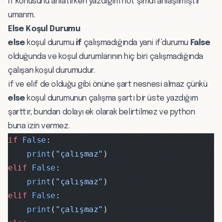
İf konusunu anlatırken yazdığım not şimdi anlaşılmıştır
umarım.
Else Koşul Durumu
else
koşul durumu
if
çalışmadığında yani if’durumu
False
olduğunda ve koşul durumlarının hiç biri çalışmadığında
çalışan koşul durumudur.
if ve elif de olduğu gibi önüne şart nesnesi almaz çünkü
else
koşul durumunun çalışma şartı bir üste yazdığım
şarttır, bundan dolayı ek olarak belirtilmez ve python
buna izin vermez.
if
 False
:
    print
(
"çalışmaz"
)
elif
 False
:
    print
(
"çalışmaz"
)
elif
 False
:
    print
(
"çalışmaz"
)