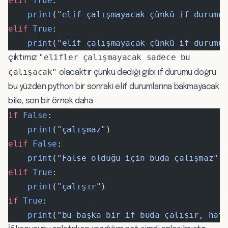
elif
 True
:
    print
(
"elif çalışmayacak çünkü if durumu
elif
 True
:
    print
(
"elif çalışmayacak çünkü if durumu
"elifler çalışmayacak sadece bu
çıktımız
çalışacak"
olacaktır çünkü dediği gibi if durumu doğru
bu yüzden python bir sonraki elif durumlarına bakmayacak
bile, son bir örnek daha
if
 False
:
    print
(
"çalışmaz"
)
elif
 False
:
    print
(
"False olduğu için buda çalışmaz"
)
elif
 True
:
    print
(
"çalışır"
)
if
 True
:
    print
(
"bu başka bir if buda çalışır, hat