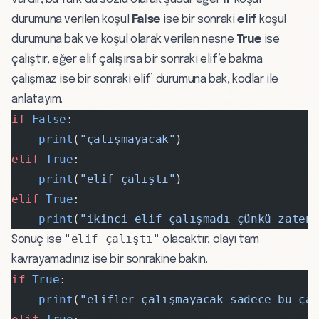
durumuna verilen koşul
False
ise bir sonraki
elif
koşul
durumuna bak ve koşul olarak verilen nesne
True
ise
çalıştır, eğer elif çalışırsa bir sonraki elif’e bakma
çalışmaz ise bir sonraki elif’ durumuna bak, kodlar ile
anlatayım.
if
 False
:
    print
(
"çalışmayacak"
)
elif
 True
:
    print
(
"elif çalıştı"
)
elif
 True
:
    print
(
"ikinci elif çalışmadı çünkü zaten
"elif çalıştı"
Sonuç ise
olacaktır, olayı tam
kavrayamadınız ise bir sonrakine bakın.
if
 True
:
    print
(
"elifler çalışmayacak sadece bu ça