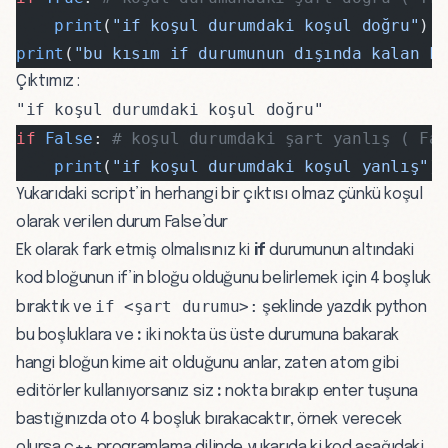
    print
(
"if koşul durumdaki koşul doğru"
) 
print
(
"bu kısım if durumunun dışında kalan k
Çıktımız :
"if koşul durumdaki koşul doğru"
if
 False
: 
# koşul durumdaki şart yanlış ( Fa
    print
(
"if koşul durumdaki koşul yanlış"
)
Yukarıdaki script’in herhangi bir çıktısı olmaz çünkü koşul
olarak verilen durum False’dur
Ek olarak fark etmiş olmalısınız ki
if
durumunun altındaki
kod bloğunun if’in bloğu olduğunu belirlemek için 4 boşluk
if <şart durumu>:
bıraktık ve
şeklinde yazdık python
bu boşluklara ve
:
iki nokta üs üste durumuna bakarak
hangi bloğun kime ait olduğunu anlar, zaten atom gibi
editörler kullanıyorsanız siz
:
nokta bırakıp enter tuşuna
bastığınızda oto 4 boşluk bırakacaktır, örnek verecek
olursa c++ programlama dilinde yukarıda ki kod aşağıdaki