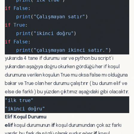
if
 False
:
    print
(
"Çalışmayan satır"
)
if
 True
:
    print
(
"ikinci doğru"
)
if
 False
:
    print
(
"çalışmayan ikinci satır."
)
yukarıda 4 tane if durumu var ve python bu script’i
yukarıdan aşağıya doğru okurken gördüğü her if koşul
durumuna verilen koşulun True mu oksa False mı olduğuna
bakar ve True olan her durumu çalıştırır ( bu durum elif ve
else de farklı ) bu yüzden çıktımız aşağıdaki gibi olacaktır.
"ilk true"
"ikinci doğru"
Elif Koşul Durumu
elif
koşul durumunun
if
koşul durumundan çok az farkı
vardır, bu fark da sözlü olarak şudur eğer
if
koşul