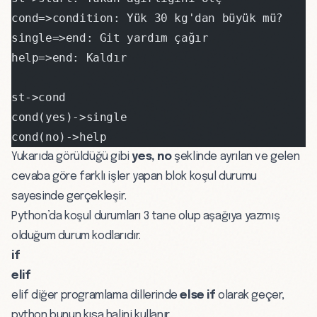
cond=>condition: Yük 30 kg'dan büyük mü?
single=>end: Git yardım çağır
help=>end: Kaldır
st->cond
cond(yes)->single
cond(no)->help
Yukarıda görüldüğü gibi
yes, no
şeklinde ayrılan ve gelen
cevaba göre farklı işler yapan blok koşul durumu
sayesinde gerçekleşir.
Python’da koşul durumları 3 tane olup aşağıya yazmış
olduğum durum kodlarıdır.
if
elif
elif diğer programlama dillerinde
else if
olarak geçer,
python bunun kısa halini kullanır.