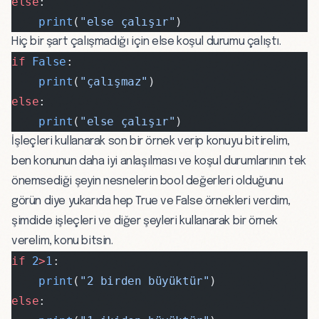
else
:
    print
(
"else çalışır"
)
Hiç bir şart çalışmadığı için else koşul durumu çalıştı.
if
 False
:
    print
(
"çalışmaz"
)
else
:
    print
(
"else çalışır"
)
İşleçleri kullanarak son bir örnek verip konuyu bitirelim,
ben konunun daha iyi anlaşılması ve koşul durumlarının tek
önemsediği şeyin nesnelerin bool değerleri olduğunu
görün diye yukarıda hep True ve False örnekleri verdim,
şimdide işleçleri ve diğer şeyleri kullanarak bir örnek
verelim, konu bitsin.
if
 2
>
1
:
    print
(
"2 birden büyüktür"
)
else
: