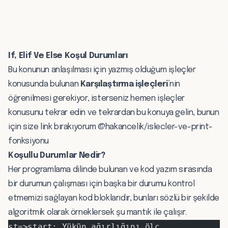
If, Elif Ve Else Koşul Durumları
Bu konunun anlaşılması için yazmış olduğum işleçler
konusunda bulunan
Karşılaştırma işleçleri
’nin
öğrenilmesi gerekiyor, isterseniz hemen işleçler
konusunu tekrar edin ve tekrardan bu konuya gelin, bunun
için size link bırakıyorum
@hakancelik/islecler-ve-print-
fonksiyonu
Koşullu Durumlar Nedir?
Her programlama dilinde bulunan ve kod yazım sırasında
bir durumun çalışması için başka bir durumu kontrol
etmemizi sağlayan kod bloklarıdır, bunları sözlü bir şekilde
algoritmik olarak örneklersek şu mantık ile çalışır.
st=>start: Yükün ağırlığını ölç