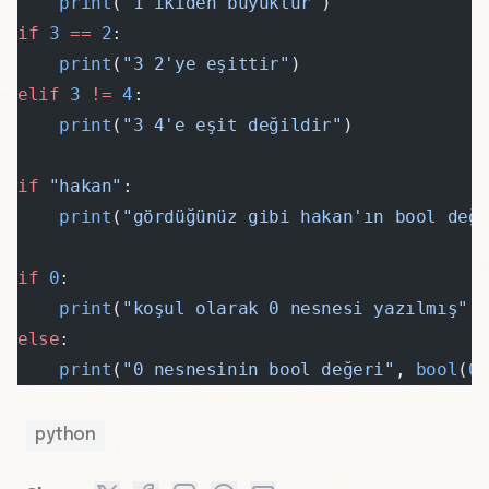
    print
(
"1 ikiden büyüktür"
)
if
 3
 ==
 2
:
    print
(
"3 2'ye eşittir"
)
elif
 3
 !=
 4
:
    print
(
"3 4'e eşit değildir"
)
if
 "hakan"
:
    print
(
"gördüğünüz gibi hakan'ın bool değ
if
 0
:
    print
(
"koşul olarak 0 nesnesi yazılmış"
)
else
:
    print
(
"0 nesnesinin bool değeri"
, 
bool
(
0
python