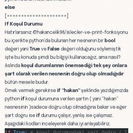
else
[=====================]
If Koşul Durumu
Hatırlarsanız
@hakancelik96/islecler-ve-print-fonksiyonu
bu içerikte python’da bulunan her nesnenin bir
bool
değeri yani
True
ve
False
değeri olduğunu söylemiştik
işte bu konuda şimdi bu bilgiyi kullanacağız, ama nasıl?
Aslında
koşul durumlarının önemsediği tek şey onlara
şart olarak verilen nesnenin doğru olup olmadığıdır
bütün mesele budur.
Örnek vermek gerekirse
if “hakan”
şeklinde yazdığımızda
python
if
koşul durumuna verilen şartın ( yani “hakan”
nesnesinin )sadece doğru olup olmadığına bakar ve eğer
şart doğru ise
if
durumu çalışır, yanlış ise çalışmaz.
Aşağıdaki kodları inceleyerek daha iyi anlayabiliriz.
if
 True
: 
# koşul durumundaki şart doğru ( Tr