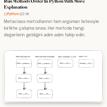
Run Methods Order In Python With More
Explanation
Python
·
2 dk
Metaclass metodlarının tam argüman listesiyle
birlikte çalışma sırası. Her metoda hangi
değerlerin geldiğini adım adım takip edin.