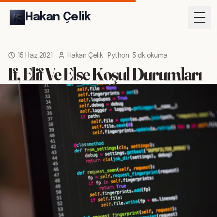
Hakan Çelik
Togg
15 Haz 2021
·
Hakan Çelik
·
Python
·
5 dk okuma
If, Elif Ve Else Koşul Durumları