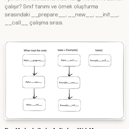
çalışır? Sınıf tanımı ve örnek oluşturma
sırasındaki __prepare__, __new__, __init__,
__call__ çalışma sırası.