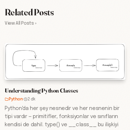
Related Posts
View All Posts »
Understanding Python Classes
Python
·
2 dk
Python'da her şey nesnedir ve her nesnenin bir
tipi vardır — primitifler, fonksiyonlar ve sınıfların
kendisi de dahil. type() ve __class__ bu ilişkiyi