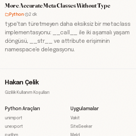
More Accurate Meta Classes Without Type
Python
·
2 dk
type'tan türetmeyen daha eksiksiz bir metaclass
implementasyonu: __call__ ile iki aşamalı yaşam
döngüsü, __str__ ve attribute erişiminin
namespace'e delegasyonu.
Hakan Çelik
Gizlilik
·
Kullanım Koşulları
Python Araçları
Uygulamalar
unimport
Vakit
unexport
SiteSeeker
pydbm
Meld