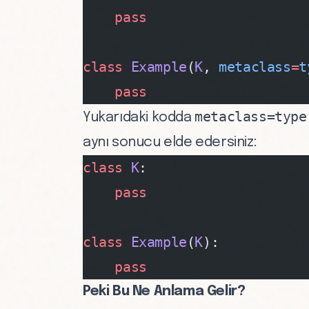
    pass
class
 Example
(
K
, 
metaclass
=
t
    pass
metaclass=type
Yukarıdaki kodda
aynı sonucu elde edersiniz:
class
 K
:
    pass
class
 Example
(
K
):
    pass
Peki Bu Ne Anlama Gelir?