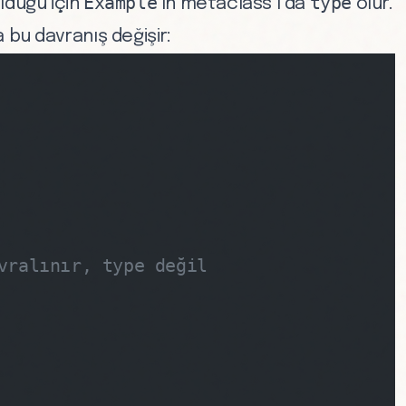
Example
type
lduğu için
’ın metaclass’ı da
olur.
 bu davranış değişir:
vralınır, type değil