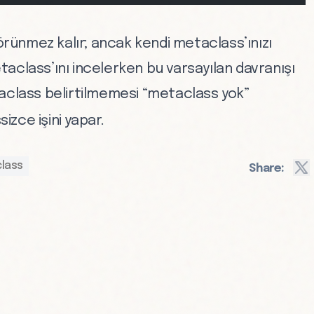
ünmez kalır; ancak kendi metaclass’ınızı
aclass’ını incelerken bu varsayılan davranışı
aclass belirtilmemesi “metaclass yok”
izce işini yapar.
lass
Share: