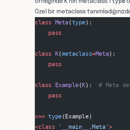
K
type
örneğinde
’nın metaclass’ı
o
Özel bir metaclass tanımladığınızda
class
 Meta
(
type
):
    pass
class
 K
(
metaclass
=
Meta
):
    pass
class
 Example
(
K
):  
# Meta de
    pass
>>>
 type
(Example)
<class
 '__main__.Meta'
>