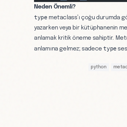
Neden Önemli?
type
metaclass’ı çoğu durumda gör
yazarken veya bir kütüphanenin met
anlamak kritik öneme sahiptir. Met
type
anlamına gelmez; sadece
sess
python
metac