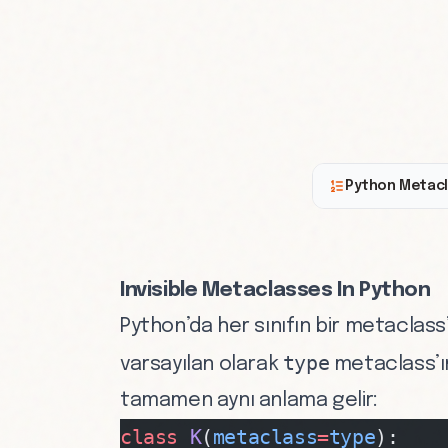
Python Metacl
Invisible Metaclasses In Python
Python’da her sınıfın bir metaclass
type
varsayılan olarak
metaclass’ını
tamamen aynı anlama gelir:
class
 K
(
metaclass
=
type
):