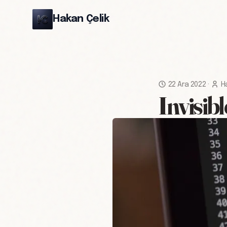
Hakan Çelik
22 Ara 2022
·
H
Invisib