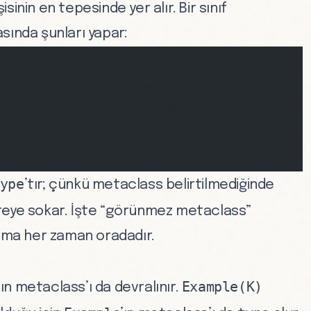
sinin en tepesinde yer alır. Bir sınıf
sında şunları yapar:
ype
’tır; çünkü metaclass belirtilmediğinde
vreye sokar. İşte “görünmez metaclass”
 ama her zaman oradadır.
Example(K)
fın metaclass’ı da devralınır.