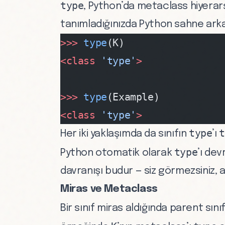
type
, Python’da metaclass hiyerarşi
tanımladığınızda Python sahne arka
>>>
 type
(K)
<class
 'type'
>
>>>
 type
(Example)
<class
 'type'
>
type
t
Her iki yaklaşımda da sınıfın
’ı
type
Python otomatik olarak
’ı de
davranışı budur — siz görmezsiniz,
Miras ve Metaclass
Bir sınıf miras aldığında parent sını