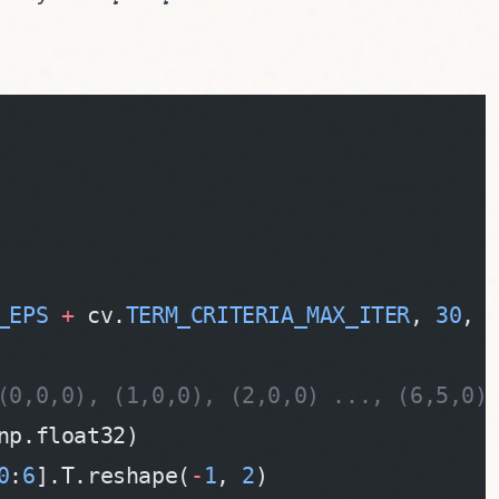
_EPS
 +
 cv.
TERM_CRITERIA_MAX_ITER
, 
30
, 
(0,0,0), (1,0,0), (2,0,0) ..., (6,5,0)
np.float32)
0
:
6
].T.reshape(
-
1
, 
2
)