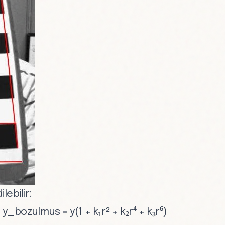
lebilir:
 y_bozulmus = y(1 + k₁r² + k₂r⁴ + k₃r⁶)