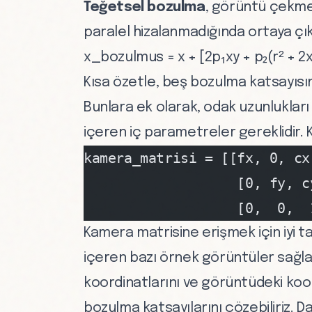
Teğetsel bozulma
, görüntü çekm
paralel hizalanmadığında ortaya çık
x_bozulmus = x + [2p₁xy + p₂(r² + 2x
Kısa özetle, beş bozulma katsayısı
Bunlara ek olarak, odak uzunlukları (
içeren iç parametreler gereklidir. K
kamera_matrisi = [[fx, 0, cx
                   [0, fy, c
                   [0,  0,  
Kamera matrisine erişmek için iyi 
içeren bazı örnek görüntüler sağla
koordinatlarını ve görüntüdeki koor
bozulma katsayılarını çözebiliriz. Da