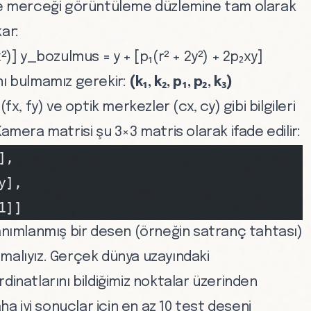
e merceği görüntüleme düzlemine tam olarak
ar:
²)] y_bozulmus = y + [p₁(r² + 2y²) + 2p₂xy]
nı bulmamız gerekir:
(k₁, k₂, p₁, p₂, k₃)
fx, fy) ve optik merkezler (cx, cy) gibi bilgileri
amera matrisi şu 3×3 matris olarak ifade edilir:
],
y],
1]]
tanımlanmış bir desen (örneğin satranç tahtası)
malıyız. Gerçek dünya uzayındaki
dinatlarını bildiğimiz noktalar üzerinden
ha iyi sonuçlar için en az 10 test deseni