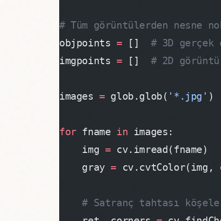
# Tüm görüntülerden nesne no
objpoints 
=
 []  
# 3D gerçek 
imgpoints 
=
 []  
# 2D görüntü
images 
=
 glob.glob(
'*.jpg'
)
for
 fname 
in
 images:
    img 
=
 cv.imread(fname)
    gray 
=
 cv.cvtColor(img, 
    # Satranç tahtası köşele
    ret, corners 
=
 cv.findCh