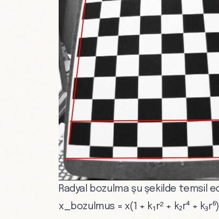
Radyal bozulma şu şekilde temsil edi
x_bozulmus = x(1 + k₁r² + k₂r⁴ + k₃r⁶)