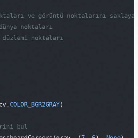
ktaları ve görüntü noktalarını saklaya
dünya noktaları
 düzlemi noktaları
cv.
COLOR_BGR2GRAY
)
rini bul
essboardCorners(gray, (
7
, 
6
), 
None
)