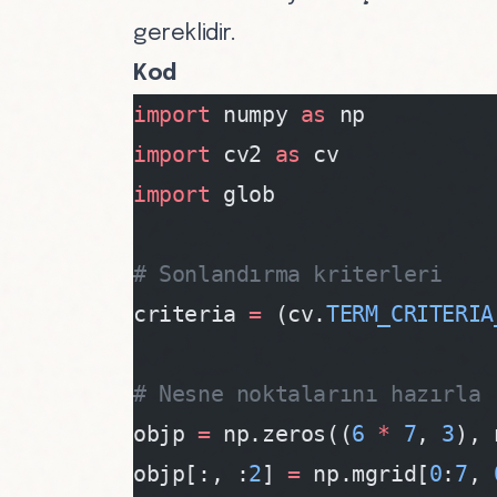
gereklidir.
Kod
import
 numpy 
as
 np
import
 cv2 
as
 cv
import
 glob
# Sonlandırma kriterleri
criteria 
=
 (cv.
TERM_CRITERIA
# Nesne noktalarını hazırla 
objp 
=
 np.zeros((
6
 *
 7
, 
3
), 
objp[:, :
2
] 
=
 np.mgrid[
0
:
7
, 