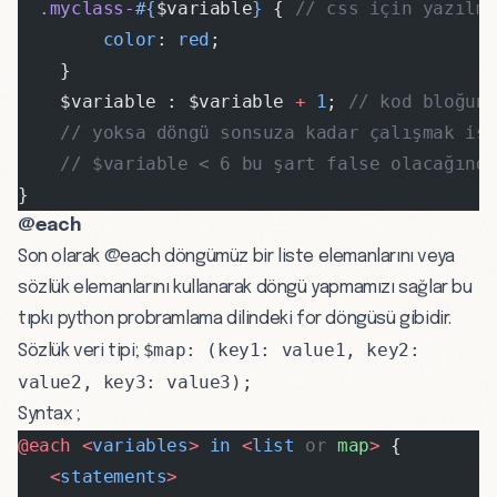
  .myclass-
#{
$variable
}
 { 
// css için yazılm
        color
: 
red
;
    }
    $variable : $variable 
+
 1
; 
// kod bloğun
    // yoksa döngü sonsuza kadar çalışmak is
    // $variable < 6 bu şart false olacağınd
}
@each
Son olarak @each döngümüz bir liste elemanlarını veya
sözlük elemanlarını kullanarak döngü yapmamızı sağlar bu
tıpkı python probramlama dilindeki for döngüsü gibidir.
$map: (key1: value1, key2:
Sözlük veri tipi;
value2, key3: value3);
Syntax ;
@each <
variables
>
 in
 <
list
 or
 map
>
 {
   <
statements
>