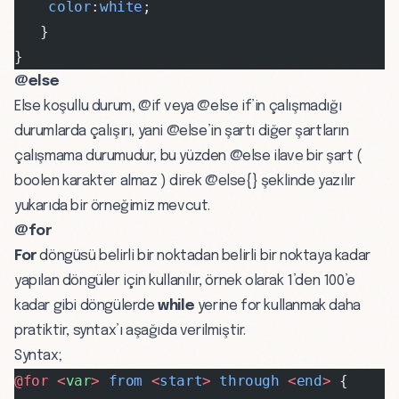
    color
:
white
;
   }
}
@else
Else koşullu durum, @if veya @else if’in çalışmadığı
durumlarda çalışırı, yani @else’in şartı diğer şartların
çalışmama durumudur, bu yüzden @else ilave bir şart (
boolen karakter almaz ) direk @else{} şeklinde yazılır
yukarıda bir örneğimiz mevcut.
@for
For
döngüsü belirli bir noktadan belirli bir noktaya kadar
yapılan döngüler için kullanılır, örnek olarak 1’den 100’e
kadar gibi döngülerde
while
yerine for kullanmak daha
pratiktir, syntax’ı aşağıda verilmiştir.
Syntax;
@for <
var
>
 from
 <
start
>
 through
 <
end
>
 {