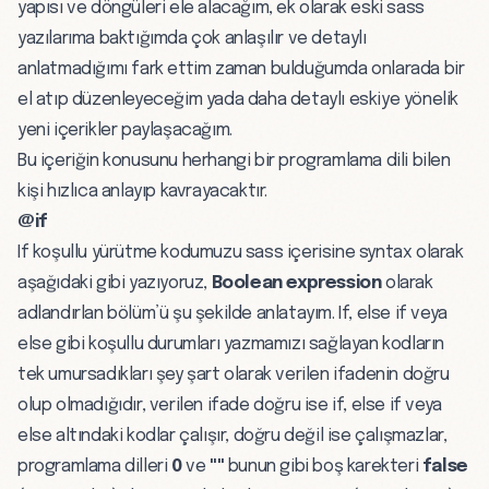
yapısı ve döngüleri ele alacağım, ek olarak eski sass
yazılarıma baktığımda çok anlaşılır ve detaylı
anlatmadığımı fark ettim zaman bulduğumda onlarada bir
el atıp düzenleyeceğim yada daha detaylı eskiye yönelik
yeni içerikler paylaşacağım.
Bu içeriğin konusunu herhangi bir programlama dili bilen
kişi hızlıca anlayıp kavrayacaktır.
@if
If koşullu yürütme kodumuzu sass içerisine syntax olarak
aşağıdaki gibi yazıyoruz,
Boolean expression
olarak
adlandırlan bölüm’ü şu şekilde anlatayım. If, else if veya
else gibi koşullu durumları yazmamızı sağlayan kodların
tek umursadıkları şey şart olarak verilen ifadenin doğru
olup olmadığıdır, verilen ifade doğru ise if, else if veya
else altındaki kodlar çalışır, doğru değil ise çalışmazlar,
programlama dilleri
0
ve
""
bunun gibi boş karekteri
false