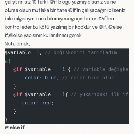
çalıştırır, siz 10 farklı @if blogu yazmış olsanız ve ne
olursa olsun mutlaka bir tane @if’in çalışacağını bilseniz
bile bilgisayar bunu bilemiyeceği için bütün @if’leri
kontrol eder bu kötü yazılmış bir kod’dur ve @if, @else
if,@else yapısının kullanılması gerek
Nota örnek;
$variable: 
1
; 
// değişkenimi tanımladım
a{
   @if 
$variable 
==
 1
 { 
// variable değişken
       color
: 
blue
; 
// color blue olur
   }
   @if 
$variable 
!=
 1
{ 
// yukarıdaki ilk if 
      color
: 
red
;
   }
}
@else if