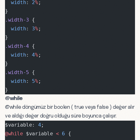
  width
: 
2
%
;
}
.width-3
 {
  width
: 
3
%
;
}
.width-4
 {
  width
: 
4
%
;
}
.width-5
 {
  width
: 
5
%
;
}
@while
@while döngümüz bir boolen ( true veya false ) değer alır
ve aldığı değer doğru olduğu süre boyunca çalışır.
$variable: 
4
;
@while 
$variable 
<
 6
 {