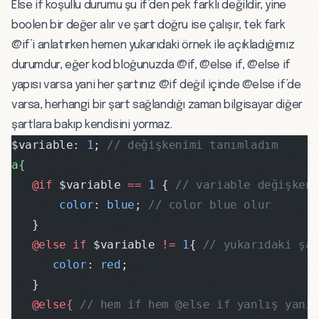
Else if koşullu durumu şu if’den pek farklı değildir, yine
boolen bir değer alır ve şart doğru ise çalışır, tek fark
@if’i anlatırken hemen yukarıdaki örnek ile açıkladığımız
durumdur, eğer kod bloğunuzda @if, @else if, @else if
yapısı varsa yani her şartınız @if değil içinde @else if’de
varsa, herhangi bir şart sağlandığı zaman bilgisayar diğer
şartlara bakıp kendisini yormaz.
$variable: 
1
; 
// değişkenimi tanımladım
a{
   @if 
$variable 
==
 1
 { 
// variable değişken
       color
: 
blue
; 
// color blue olur
   }
   @else if 
$variable 
!=
 1
{ 
// yukarıdaki şa
      color
: 
red
;
   }
   @else{ 
// hem if hem @else if yanlış yani