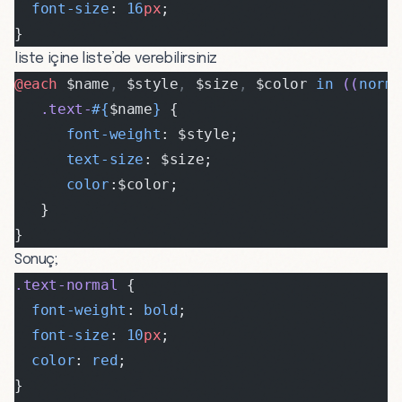
  font-size
: 
16
px
;
}
liste içine liste’de verebilirsiniz
@each 
$name
,
 $style
,
 $size
,
 $color 
in
 ((
norm
   .text-
#{
$name
}
 {
      font-weight
: $style;
      text-size
: $size;
      color
:$color;
   }
}
Sonuç;
.text-normal
 {
  font-weight
: 
bold
;
  font-size
: 
10
px
;
  color
: 
red
;
}