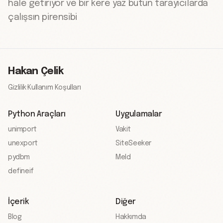
hale getiriyor ve bir kere yaz bütün tarayıcılarda
çalışsın pirensibi
Hakan Çelik
Gizlilik
·
Kullanım Koşulları
Python Araçları
Uygulamalar
unimport
Vakit
unexport
SiteSeeker
pydbm
Meld
defineif
İçerik
Diğer
Blog
Hakkımda