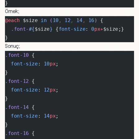
}
Örnek;
@each 
$size 
in
 (
10
,
 12
,
 14
,
 16
)
 {
  .font-
#{
$size
}
 {
font-size
: 
0
px+
$size;}
}
Sonuç;
.font-10
 {
  font-size
: 
10
px
;
}
.font-12
 {
  font-size
: 
12
px
;
}
.font-14
 {
  font-size
: 
14
px
;
}
.font-16
 {