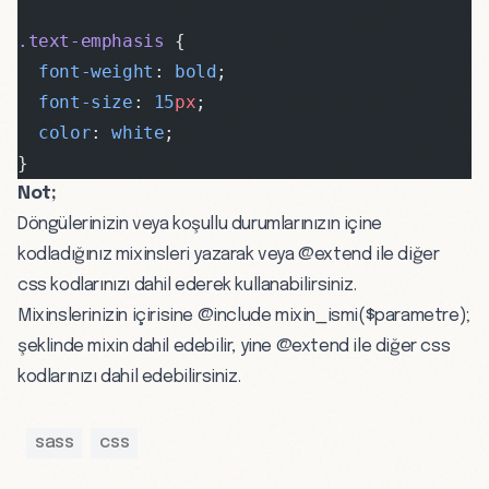
.text-emphasis
 {
  font-weight
: 
bold
;
  font-size
: 
15
px
;
  color
: 
white
;
}
Not;
Döngülerinizin veya koşullu durumlarınızın içine
kodladığınız mixinsleri yazarak veya @extend ile diğer
css kodlarınızı dahil ederek kullanabilirsiniz.
Mixinslerinizin içirisine @include mixin_ismi($parametre);
şeklinde mixin dahil edebilir, yine @extend ile diğer css
kodlarınızı dahil edebilirsiniz.
sass
css