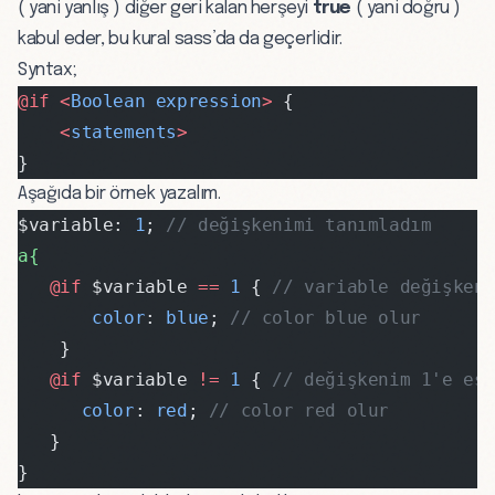
( yani yanlış ) diğer geri kalan herşeyi
true
( yani doğru )
kabul eder, bu kural sass’da da geçerlidir.
Syntax;
@if <
Boolean
 expression
>
 {
    <
statements
>
}
Aşağıda bir örnek yazalım.
$variable: 
1
; 
// değişkenimi tanımladım
a{
   @if 
$variable 
==
 1
 { 
// variable değişken
       color
: 
blue
; 
// color blue olur
    }
   @if 
$variable 
!=
 1
 { 
// değişkenim 1'e eş
      color
: 
red
; 
// color red olur
   }
}