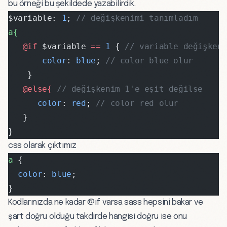
bu örneği bu şekildede yazabilirdik.
$variable: 
1
; 
// değişkenimi tanımladım
a{
   @if 
$variable 
==
 1
 { 
// variable değişken
       color
: 
blue
; 
// color blue olur
    }
   @else{ 
// değişkenim 1'e eşit değilse
      color
: 
red
; 
// color red olur
   }
}
css olarak çıktımız
a
 {
  color
: 
blue
;
}
Kodlarınızda ne kadar @if varsa sass hepsini bakar ve
şart doğru olduğu takdirde hangisi doğru ise onu