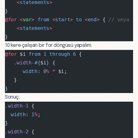
    <
statements
>
}
@for <
var
>
 from
 <
start
>
 to
 <
end
>
 { 
// veya
    <
statements
>
}
10 kere çalışan bir for döngüsü yapalım.
@for 
$i 
from
 1
 through
 6
 {
   .width-
#{
$i
}
 {
      width
: 
0
%
 *
 $i;
   }
}
Sonuç;
.width-1
 {
  width
: 
1
%
;
}
.width-2
 {