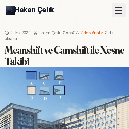
Hakan Çelik
Togg
2 Haz 2022
·
Hakan Çelik
·
OpenCV
/
Video Analizi
·
3 dk
okuma
Meanshift ve Camshift ile Nesne
Takibi