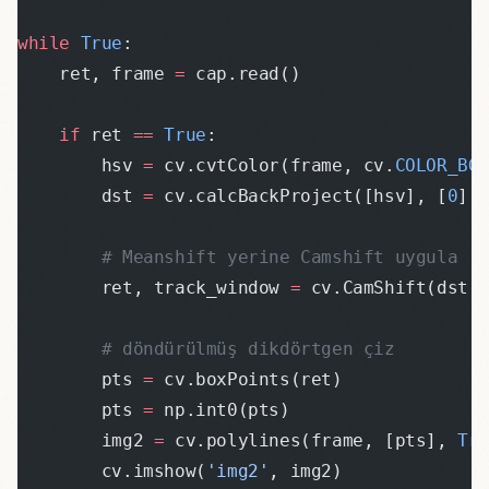
while
 True
:
    ret, frame 
=
 cap.read()
    if
 ret 
==
 True
:
        hsv 
=
 cv.cvtColor(frame, cv.
COLOR_BG
        dst 
=
 cv.calcBackProject([hsv], [
0
],
        # Meanshift yerine Camshift uygula
        ret, track_window 
=
 cv.CamShift(dst,
        # döndürülmüş dikdörtgen çiz
        pts 
=
 cv.boxPoints(ret)
        pts 
=
 np.int0(pts)
        img2 
=
 cv.polylines(frame, [pts], 
Tr
        cv.imshow(
'img2'
, img2)