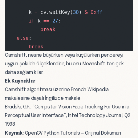
        k 
=
 cv.waitKey(
30
) 
&
 0x
ff
        if
 k 
==
 27
:
            break
    else
:
        break
Camshift, nesne büyürken veya küçülürken pencereyi
uygun şekilde ölçeklendirir, bu onu Meanshift’ten çok
daha sağlam kılar.
Ek Kaynaklar
Camshift algoritması üzerine French Wikipedia
makalesine dayalı İngilizce makale
Bradski, G.R., “Computer Vision Face Tracking For Use in a
Perceptual User Interface”, Intel Technology Journal, Q2
1998
Kaynak:
OpenCV Python Tutorials — Orijinal Döküman