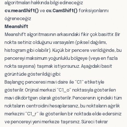
algoritmaları hakkında bilgi edineceğiz
cv.meanShift()
ve
cv.CamShift()
fonksiyonlarını
öğreneceğiz
Meanshift
Meanshift algoritmasının arkasındaki fikir çok basittir. Bir
nokta setiniz olduğunu varsayalım (piksel dağılımı,
histogram gibi olabilir). Küçük bir pencere verildiğinde, bu
pencereyi maksimum yoğunluklu bölgeye (veya en fazla
nokta sayısına) taşımak istiyorsunuz. Aşağıdaki basit
görüntüde gösterildiği gibi:
Başlangıç penceresi mavi daire ile “C1” etiketiyle
gösterilir. Orijinal merkezi “C1_o” noktasıyla gösterilen
mavi dikdörtgen olarak gösterilir. Pencerenin içindeki tüm
noktaların centroidini hesaplarsanız, bu noktaların ağırlık
merkezini “C1_r” ile gösterilen bir noktada elde edersiniz
ve pencereyi yeni merkeze taşırsınız. Süreci tekrar