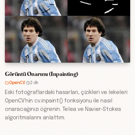
Görüntü Onarımı (Inpainting)
OpenCV
·
2 dk
Eski fotoğraflardaki hasarları, çizikleri ve lekeleri
OpenCV'nin cv.inpaint() fonksiyonu ile nasıl
onaracağınızı öğrenin. Telea ve Navier-Stokes
algoritmalarını anlattım.