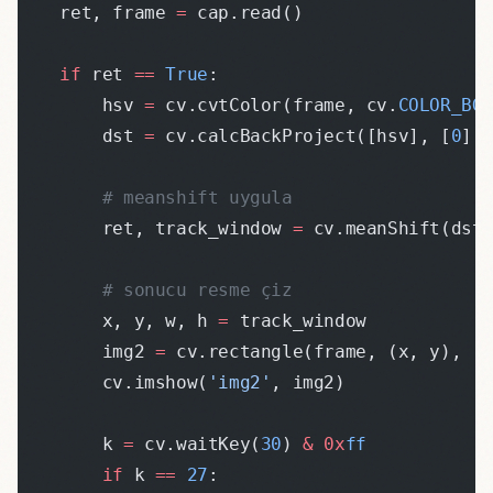
    ret, frame 
=
 cap.read()
    if
 ret 
==
 True
:
        hsv 
=
 cv.cvtColor(frame, cv.
COLOR_BG
        dst 
=
 cv.calcBackProject([hsv], [
0
],
        # meanshift uygula
        ret, track_window 
=
 cv.meanShift(dst
        # sonucu resme çiz
        x, y, w, h 
=
 track_window
        img2 
=
 cv.rectangle(frame, (x, y), (
        cv.imshow(
'img2'
, img2)
        k 
=
 cv.waitKey(
30
) 
&
 0x
ff
        if
 k 
==
 27
: