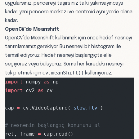
uygularsınız, pencereyi taşırsınız ta ki yakınsayıncaya
kadar, yani pencere merkezi ve centroid aynı yerde olana
kadar.
OpenCV’de Meanshift
OpenCV’de Meanshift kullanmak için önce hedef nesneyi
tanımlamamız gerekiyor. Bu nesneyi bir histogram ile
temsil ediyoruz. Hedef nesneyi başlangıçta elle
seçiyoruz veya buluyoruz. Sonra her karedeki nesneyi
cv.meanShift()
takip etmek için
kullanıyoruz.
import
 numpy 
as
 np
import
 cv2 
as
 cv
cap 
=
 cv.VideoCapture(
'slow.flv'
)
# nesnenin başlangıç konumunu al
ret, frame 
=
 cap.read()