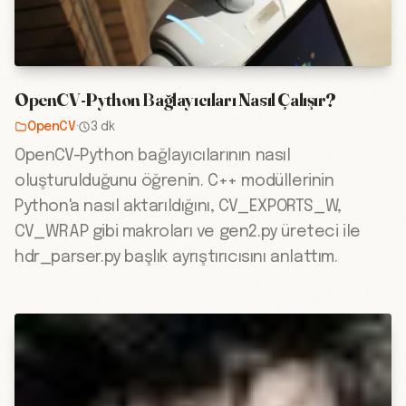
OpenCV-Python Bağlayıcıları Nasıl Çalışır?
OpenCV
·
3 dk
OpenCV-Python bağlayıcılarının nasıl
oluşturulduğunu öğrenin. C++ modüllerinin
Python'a nasıl aktarıldığını, CV_EXPORTS_W,
CV_WRAP gibi makroları ve gen2.py üreteci ile
hdr_parser.py başlık ayrıştırıcısını anlattım.