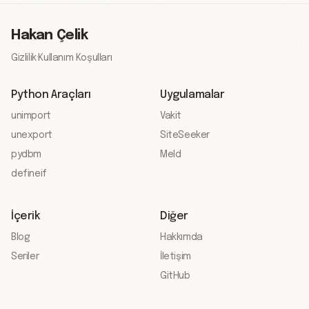
Hakan Çelik
Gizlilik
·
Kullanım Koşulları
Python Araçları
Uygulamalar
unimport
Vakit
unexport
SiteSeeker
pydbm
Meld
defineif
İçerik
Diğer
Blog
Hakkımda
Seriler
İletişim
GitHub