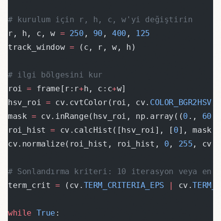
# kurulum için r, h, c, w'yi değiştirin
r, h, c, w 
=
 250
, 
90
, 
400
, 
125
track_window 
=
 (c, r, w, h)
# ilgi bölgesini kur
roi 
=
 frame[r:r
+
h, c:c
+
w]
hsv_roi 
=
 cv.cvtColor(roi, cv.
COLOR_BGR2HSV
)
mask 
=
 cv.inRange(hsv_roi, np.array((
0
., 
60
.
roi_hist 
=
 cv.calcHist([hsv_roi], [
0
], mask,
cv.normalize(roi_hist, roi_hist, 
0
, 
255
, cv.
# Sonlandırma kriteri: 10 iterasyon veya en 
term_crit 
=
 (cv.
TERM_CRITERIA_EPS
 |
 cv.
TERM_
while
 True
: