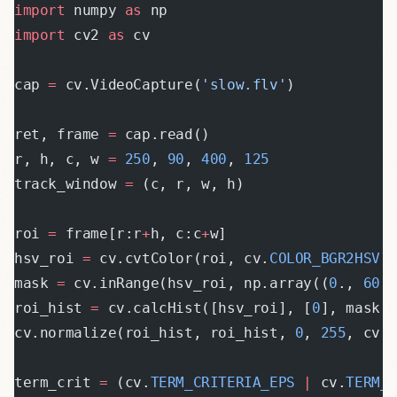
import
 numpy 
as
 np
import
 cv2 
as
 cv
cap 
=
 cv.VideoCapture(
'slow.flv'
)
ret, frame 
=
 cap.read()
r, h, c, w 
=
 250
, 
90
, 
400
, 
125
track_window 
=
 (c, r, w, h)
roi 
=
 frame[r:r
+
h, c:c
+
w]
hsv_roi 
=
 cv.cvtColor(roi, cv.
COLOR_BGR2HSV
)
mask 
=
 cv.inRange(hsv_roi, np.array((
0
., 
60
.
roi_hist 
=
 cv.calcHist([hsv_roi], [
0
], mask,
cv.normalize(roi_hist, roi_hist, 
0
, 
255
, cv.
term_crit 
=
 (cv.
TERM_CRITERIA_EPS
 |
 cv.
TERM_