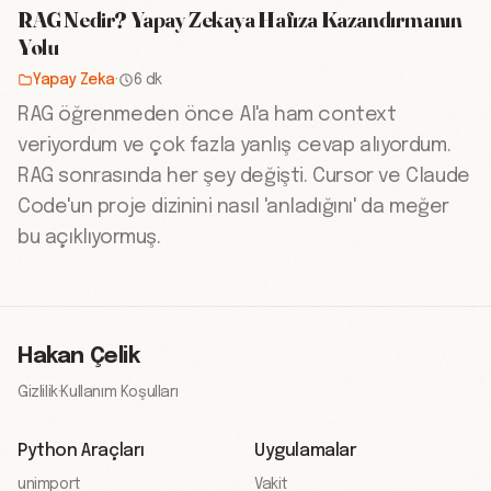
RAG Nedir? Yapay Zekaya Hafıza Kazandırmanın
Yolu
Yapay Zeka
·
6 dk
RAG öğrenmeden önce AI'a ham context
veriyordum ve çok fazla yanlış cevap alıyordum.
RAG sonrasında her şey değişti. Cursor ve Claude
Code'un proje dizinini nasıl 'anladığını' da meğer
bu açıklıyormuş.
Hakan Çelik
Gizlilik
·
Kullanım Koşulları
Python Araçları
Uygulamalar
unimport
Vakit