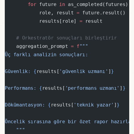
        for
 future 
in
 as_completed(futures):
            role, result 
=
 future.result()
            results[role] 
=
 result
    # Orkestratör sonuçları birleştirir
    aggregation_prompt 
=
 f
"""
Üç farklı analizin sonuçları:
Güvenlik: 
{
results[
'güvenlik uzmanı'
]
}
Performans: 
{
results[
'performans uzmanı'
]
}
Dökümantasyon: 
{
results[
'teknik yazar'
]
}
Öncelik sırasına göre bir özet rapor hazırla.
    """