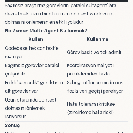
Bağımsız araştırma görevlerini paralel subagent’lara
devretmek, uzun bir oturumda context window’un
dolmasını önlemenin en etkili yoludur.
Ne Zaman Multi-Agent Kullanmalı?
Kullan
Kullanma
Codebase tek context’e
Görev basit ve tek adımlı
sığmıyor
Bağımsız görevler paralel
Koordinasyon maliyeti
çalışabilir
paralelizmden fazla
Farklı “uzmanlık” gerektiren
Subagent’lar arasında çok
alt görevler var
fazla veri geçişi gerekiyor
Uzun oturumda context
Hata toleransı kritikse
dolmasını önlemek
(zincirleme hata riski)
istiyorsun
Sonuç