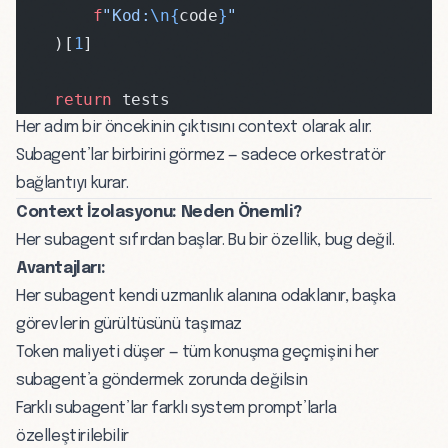
        f
"Kod:
\n{
code
}
"
    )[
1
]
    return
 tests
Her adım bir öncekinin çıktısını context olarak alır.
Subagent’lar birbirini görmez — sadece orkestratör
bağlantıyı kurar.
Context İzolasyonu: Neden Önemli?
Her subagent sıfırdan başlar. Bu bir özellik, bug değil.
Avantajları:
Her subagent kendi uzmanlık alanına odaklanır, başka
görevlerin gürültüsünü taşımaz
Token maliyeti düşer — tüm konuşma geçmişini her
subagent’a göndermek zorunda değilsin
Farklı subagent’lar farklı system prompt’larla
özelleştirilebilir