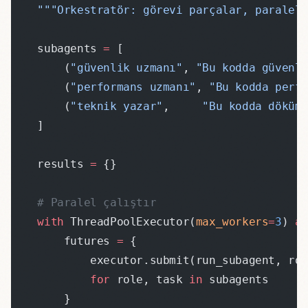
    """Orkestratör: görevi parçalar, paralel
    subagents 
=
 [
        (
"güvenlik uzmanı"
, 
"Bu kodda güvenl
        (
"performans uzmanı"
, 
"Bu kodda perf
        (
"teknik yazar"
,     
"Bu kodda döküm
    ]
    results 
=
 {}
    # Paralel çalıştır
    with
 ThreadPoolExecutor(
max_workers
=
3
) 
a
        futures 
=
 {
            executor.submit(run_subagent, ro
            for
 role, task 
in
 subagents
        }