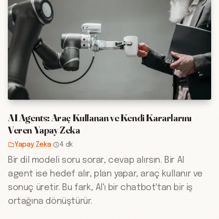
AI Agents: Araç Kullanan ve Kendi Kararlarını
Veren Yapay Zeka
Yapay Zeka
·
4 dk
Bir dil modeli soru sorar, cevap alırsın. Bir AI
agent ise hedef alır, plan yapar, araç kullanır ve
sonuç üretir. Bu fark, AI'ı bir chatbot'tan bir iş
ortağına dönüştürür.