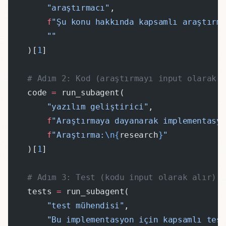
        "araştırmacı"
,
        f
"Şu konu hakkında kapsamlı araştırm
        ""
    )[
1
]
    # Adım 2: Kod (araştırmayı input olarak 
    code 
=
 run_subagent(
        "yazılım geliştirici"
,
        f
"Araştırmaya dayanarak implementasy
        f
"Araştırma:
\n{
research
}
"
    )[
1
]
    # Adım 3: Test (kodu input olarak alır)
    tests 
=
 run_subagent(
        "test mühendisi"
,
        "Bu implementasyon için kapsamlı tes