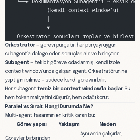
    └──► Dökümantasyon Subagent'ı → eksik do
              (kendi context window'u)
              │
              ▼
    Orkestratör sonuçları toplar ve birleşti
Orkestratör
— görevi parçalar, her parçayı uygun
subagent’a delege eder, sonuçları alır ve birleştirir.
Subagent
— tek bir göreve odaklanmış, kendi izole
context window’unda çalışan agent. Orkestratörün ne
yaptığını bilmez — sadece kendi görevini bilir.
Her subagent
temiz bir context window’la başlar
. Bu
hem token
maliyetini
düşürür, hem odağı korur.
Paralel vs Sıralı: Hangi Durumda Ne?
Multi-agent tasarımın en kritik kararı bu:
Görev yapısı
Yaklaşım
Neden
Aynı anda çalışırlar,
Görevler birbirinden