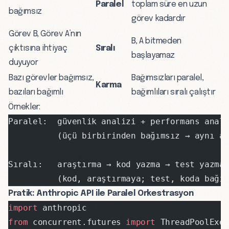
Paralel
toplam süre en uzun
bağımsız
görev kadardır
Görev B, Görev A’nın
B, A bitmeden
çıktısına ihtiyaç
Sıralı
başlayamaz
duyuyor
Bazı görevler bağımsız,
Bağımsızları paralel,
Karma
bazıları bağımlı
bağımlıları sıralı çalıştır
Örnekler:
Paralel:  güvenlik analizi + performans anal
          (üçü birbirinden bağımsız → aynı a
Sıralı:   araştırma → kod yazma → test yazma
          (kod, araştırmaya; test, koda bağı
Pratik: Anthropic API ile Paralel Orkestrasyon
import
 anthropic
from
 concurrent.futures 
import
 ThreadPoolExe