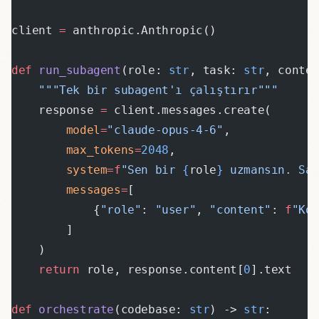
client 
=
 anthropic.Anthropic()
def
 run_subagent
(role: 
str
, task: 
str
, conte
    """Tek bir subagent'ı çalıştırır"""
    response 
=
 client.messages.create(
        model
=
"claude-opus-4-6"
,
        max_tokens
=
2048
,
        system
=
f
"Sen bir 
{
role
}
 uzmansın. Sa
        messages
=
[
            {
"role"
: 
"user"
, 
"content"
: 
f
"Ko
        ]
    )
    return
 role, response.content[
0
].text
def
 orchestrate
(codebase: 
str
) -> 
str
: