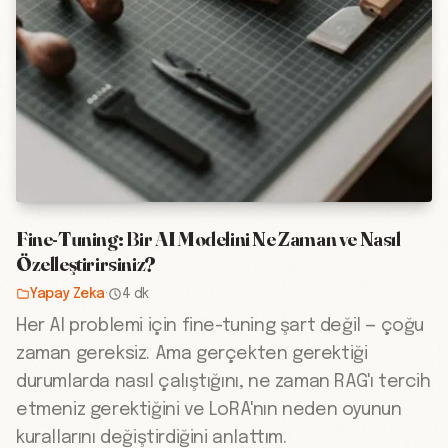
Fine-Tuning: Bir AI Modelini Ne Zaman ve Nasıl
Özelleştirirsiniz?
Yapay Zeka
·
4 dk
Her AI problemi için fine-tuning şart değil — çoğu
zaman gereksiz. Ama gerçekten gerektiği
durumlarda nasıl çalıştığını, ne zaman RAG'ı tercih
etmeniz gerektiğini ve LoRA'nın neden oyunun
kurallarını değiştirdiğini anlattım.