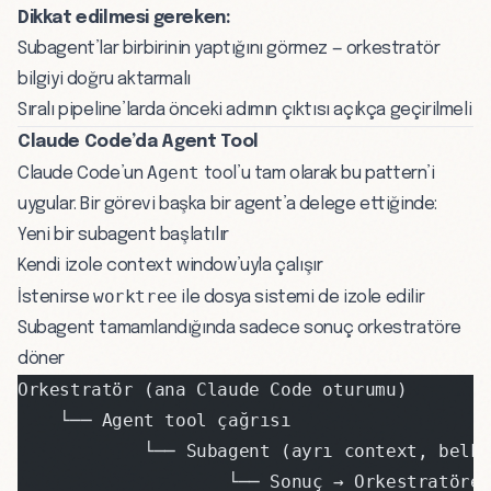
Dikkat edilmesi gereken:
Subagent’lar birbirinin yaptığını görmez — orkestratör
bilgiyi doğru aktarmalı
Sıralı pipeline’larda önceki adımın çıktısı açıkça geçirilmeli
Claude Code’da Agent Tool
Agent
Claude Code’un
tool’u tam olarak bu pattern’i
uygular. Bir görevi başka bir agent’a delege ettiğinde:
Yeni bir subagent başlatılır
Kendi izole context window’uyla çalışır
worktree
İstenirse
ile dosya sistemi de izole edilir
Subagent tamamlandığında sadece sonuç orkestratöre
döner
Orkestratör (ana Claude Code oturumu)
    └── Agent tool çağrısı
            └── Subagent (ayrı context, belki
                    └── Sonuç → Orkestratöre 