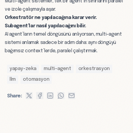
Multi-agent sistemler, tek bir agent’ın sınırlarını paralel
ve izole çalışmayla aşar.
Orkestratör ne yapılacağına karar verir.
Subagent’lar nasıl yapılacağını bilir.
AI agent’ların
temel döngüsünü anlıyorsan, multi-agent
sistemi anlamak sadece bir adım daha: aynı döngüyü
bağımsız context’lerde, paralel çalıştırmak.
yapay-zeka
multi-agent
orkestrasyon
llm
otomasyon
Share: