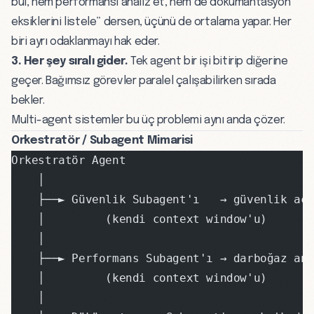
bul, hem performansı analiz et, hem de dökümantasyon
eksiklerini listele” dersen, üçünü de ortalama yapar. Her
biri ayrı odaklanmayı hak eder.
3. Her şey sıralı gider.
Tek agent bir işi bitirip diğerine
geçer. Bağımsız görevler paralel çalışabilirken sırada
bekler.
Multi-agent sistemler bu üç problemi aynı anda çözer.
Orkestratör / Subagent Mimarisi
Orkestratör Agent
    │
    ├──► Güvenlik Subagent'ı   → güvenlik açı
    │         (kendi context window'u)
    │
    ├──► Performans Subagent'ı → darboğaz an
    │         (kendi context window'u)
    │