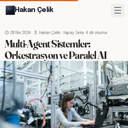
Hakan Çelik
Togg
28 Nis 2026
·
Hakan Çelik
·
Yapay Zeka
·
4 dk okuma
Multi-Agent Sistemler:
Orkestrasyon ve Paralel AI