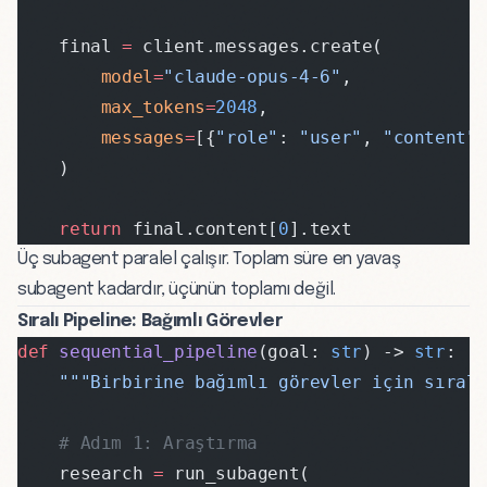
    final 
=
 client.messages.create(
        model
=
"claude-opus-4-6"
,
        max_tokens
=
2048
,
        messages
=
[{
"role"
: 
"user"
, 
"content"
    )
    return
 final.content[
0
].text
Üç subagent paralel çalışır. Toplam süre en yavaş
subagent kadardır, üçünün toplamı değil.
Sıralı Pipeline: Bağımlı Görevler
def
 sequential_pipeline
(goal: 
str
) -> 
str
:
    """Birbirine bağımlı görevler için sıral
    # Adım 1: Araştırma
    research 
=
 run_subagent(