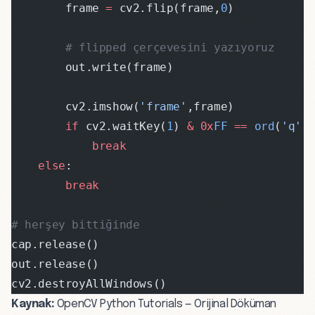
        frame 
=
 cv2.flip(frame,
0
)
        # flipped çerçevesini yazıyoruz
        out.write(frame)
        cv2.imshow(
'frame'
,frame)
        if
 cv2.waitKey(
1
) 
&
 0x
FF
 ==
 ord
(
'q'
)
            break
    else
:
        break
# herşey bittiğinde
cap.release()
out.release()
cv2.destroyAllWindows()
Kaynak:
OpenCV Python Tutorials — Orijinal Döküman