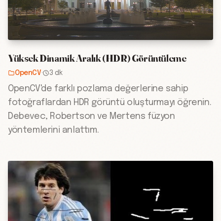
Yüksek Dinamik Aralık (HDR) Görüntüleme
OpenCV
·
3 dk
OpenCV'de farklı pozlama değerlerine sahip
fotoğraflardan HDR görüntü oluşturmayı öğrenin.
Debevec, Robertson ve Mertens füzyon
yöntemlerini anlattım.