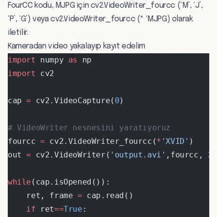
FourCC kodu, MJPG için cv2.VideoWriter_fourcc (‘M’, ‘J’,
‘P’, ‘G’) veya cv2.VideoWriter_fourcc (* ‘MJPG) olarak
iletilir.
Kameradan video yakalayıp kayıt edelim
import
 numpy 
as
 np
import
 cv2
cap 
=
 cv2.VideoCapture(
0
)
# VideoWriter nesnesini yaratıyoruz
fourcc 
=
 cv2.VideoWriter_fourcc(
*
'XVID'
)
out 
=
 cv2.VideoWriter(
'output.avi'
,fourcc, 
2
while
(cap.isOpened()):
    ret, frame 
=
 cap.read()
    if
 ret
==
True
: