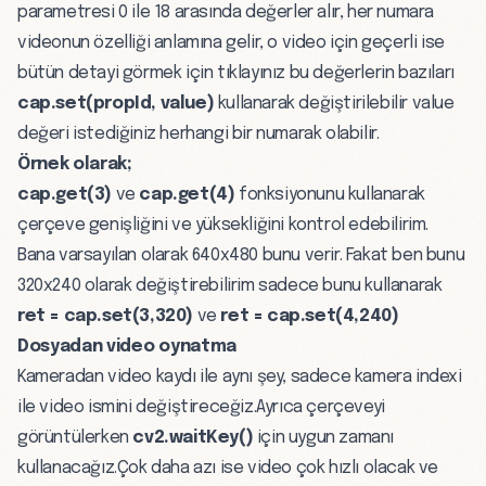
parametresi 0 ile 18 arasında değerler alır, her numara
videonun özelliği anlamına gelir, o video için geçerli ise
bütün detayi görmek için tıklayınız bu değerlerin bazıları
cap.set(propId, value)
kullanarak değiştirilebilir value
değeri istediğiniz herhangi bir numarak olabilir.
Örnek olarak;
cap.get(3)
ve
cap.get(4)
fonksiyonunu kullanarak
çerçeve genişliğini ve yüksekliğini kontrol edebilirim.
Bana varsayılan olarak 640x480 bunu verir. Fakat ben bunu
320x240 olarak değiştirebilirim sadece bunu kullanarak
ret = cap.set(3,320)
ve
ret = cap.set(4,240)
Dosyadan video oynatma
Kameradan video kaydı ile aynı şey, sadece kamera indexi
ile video ismini değiştireceğiz.Ayrıca çerçeveyi
görüntülerken
cv2.waitKey()
için uygun zamanı
kullanacağız.Çok daha azı ise video çok hızlı olacak ve