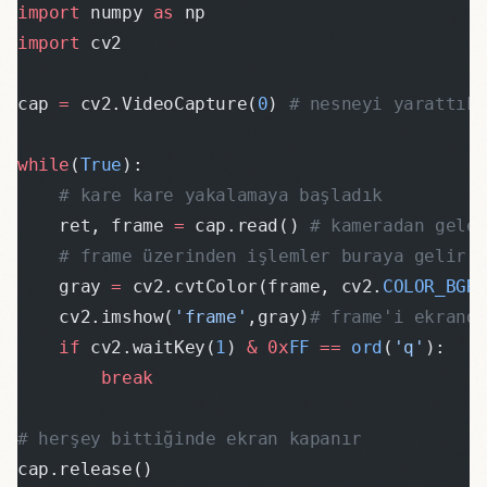
import
 numpy 
as
 np
import
 cv2
cap 
=
 cv2.VideoCapture(
0
) 
# nesneyi yarattık
while
(
True
):
    # kare kare yakalamaya başladık
    ret, frame 
=
 cap.read() 
# kameradan gele
    # frame üzerinden işlemler buraya gelir
    gray 
=
 cv2.cvtColor(frame, cv2.
COLOR_BGR
    cv2.imshow(
'frame'
,gray)
# frame'i ekrand
    if
 cv2.waitKey(
1
) 
&
 0x
FF
 ==
 ord
(
'q'
):
        break
# herşey bittiğinde ekran kapanır
cap.release()