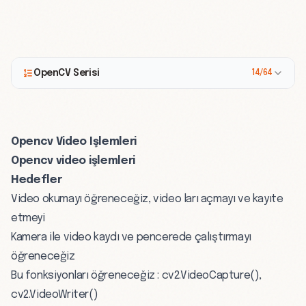
OpenCV Serisi
14/64
Opencv Video Işlemleri
Opencv video işlemleri
Hedefler
Video okumayı öğreneceğiz, video ları açmayı ve kayıte
etmeyi
Kamera ile video kaydı ve pencerede çalıştırmayı
öğreneceğiz
Bu fonksiyonları öğreneceğiz : cv2.VideoCapture(),
cv2.VideoWriter()