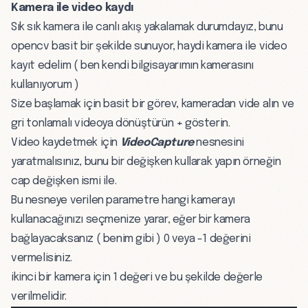
Kamera ile video kaydı
Sık sık kamera ile canlı akış yakalamak durumdayız, bunu
opencv basit bir şekilde sunuyor, haydi kamera ile video
kayıt edelim ( ben kendi bilgisayarımın kamerasını
kullanıyorum )
Size başlamak için basit bir görev, kameradan vide alın ve
gri tonlamalı videoya dönüştürün + gösterin.
Video kaydetmek için
VideoCapture
nesnesini
yaratmalısınız, bunu bir değişken kullarak yapın örneğin
cap değişken ismi ile.
Bu nesneye verilen parametre hangi kamerayı
kullanacağınızı seçmenize yarar, eğer bir kamera
bağlayacaksanız ( benim gibi ) 0 veya -1 değerini
vermelisiniz.
ikinci bir kamera için 1 değeri ve bu şekilde değerle
verilmelidir.