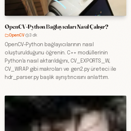
OpenCV-Python Bağlayıcıları Nasıl Çalışır?
OpenCV
·
3 dk
OpenCV-Python bağlayıcılarının nasıl
oluşturulduğunu öğrenin. C++ modüllerinin
Python'a nasıl aktarıldığını, CV_EXPORTS_W,
CV_WRAP gibi makroları ve gen2.py üreteci ile
hdr_parser.py başlık ayrıştırıcısını anlattım.