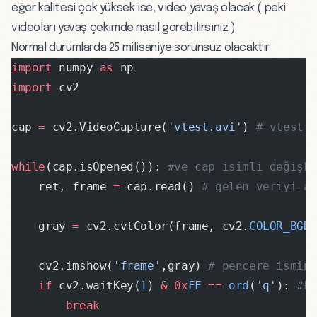
eğer kalitesi çok yüksek ise, video yavaş olacak ( peki
videoları yavaş çekimde nasıl görebilirsiniz )
Normal durumlarda 25 milisaniye sorunsuz olacaktır.
import
 numpy 
as
 np
import
 cv2
cap 
=
 cv2.VideoCapture(
'vtest.avi'
) 
# vtest.
while
(cap.isOpened()): 
#ve cap isimli değişk
    ret, frame 
=
 cap.read() 
# gelen veriyi a
    gray 
=
 cv2.cvtColor(frame, cv2.
COLOR_BGR
    cv2.imshow(
'frame'
,gray) 
# pencere ismin
    if
 cv2.waitKey(
1
) 
&
 0x
FF
 ==
 ord
(
'q'
): 
#k
        break