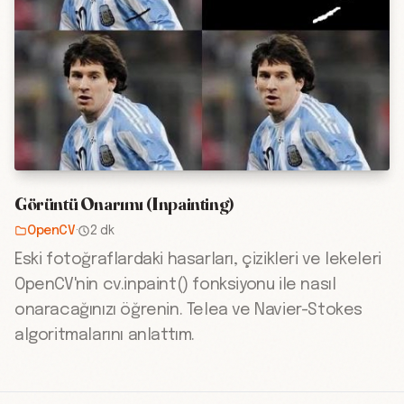
Görüntü Onarımı (Inpainting)
OpenCV
·
2 dk
Eski fotoğraflardaki hasarları, çizikleri ve lekeleri
OpenCV'nin cv.inpaint() fonksiyonu ile nasıl
onaracağınızı öğrenin. Telea ve Navier-Stokes
algoritmalarını anlattım.