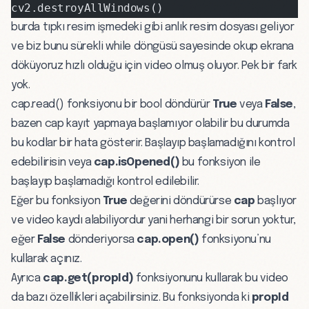
cv2.destroyAllWindows()
burda tıpkı resim işmedeki gibi anlık resim dosyası geliyor
ve biz bunu sürekli while döngüsü sayesinde okup ekrana
döküyoruz hızlı olduğu için video olmuş oluyor. Pek bir fark
yok.
cap.read() fonksiyonu bir bool döndürür
True
veya
False
,
bazen cap kayıt yapmaya başlamıyor olabilir bu durumda
bu kodlar bir hata gösterir. Başlayıp başlamadığını kontrol
edebilirisin veya
cap.isOpened()
bu fonksiyon ile
başlayıp başlamadığı kontrol edilebilir.
Eğer bu fonksiyon
True
değerini döndürürse
cap
başlıyor
ve video kaydı alabiliyordur yani herhangi bir sorun yoktur,
eğer
False
dönderiyorsa
cap.open()
fonksiyonu’nu
kullarak açınız.
Ayrıca
cap.get(propId)
fonksiyonunu kullarak bu video
da bazı özellikleri açabilirsiniz. Bu fonksiyonda ki
propId