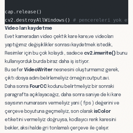
cap.release()
cv2.destroyAllWindows() 
# pencereleri yok et
Video ları kaydetme
Evet kameradan video çektik kare kare,ve videoları
yaptığımız değişiklikler sonrası kaydetmek istedik,
Resimler için bu çok kolaydı , sadece
cv2.imwrite()
bunu
kullanıyorduk burda biraz daha iş istiyor.
Bu sefer
VideoWriter
nesnesini oluşturmamız gerek,
çıktı dosya adını belirlemeliyiz örneğin:output.avi.
Daha sonra
FourCC
kodunu belirtmeliyiz bir sonraki
paragrafta açıklayacağız, daha sonra saniye de ki kare
sayısının numarasını vermeliyiz yani ( fps ) değerini ve
çerçeve boyutuna geçmeliyiz, son olarak
isColor
etiketini vermeliyiz doğruysa, kodlayıcı renk karesini
bekler, aksi halde gri tonlamalı çerçeve ile çalışır.