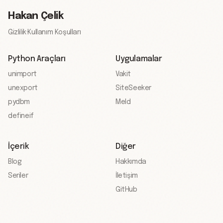
Hakan Çelik
Gizlilik
·
Kullanım Koşulları
Python Araçları
Uygulamalar
unimport
Vakit
unexport
SiteSeeker
pydbm
Meld
defineif
İçerik
Diğer
Blog
Hakkımda
Seriler
İletişim
GitHub