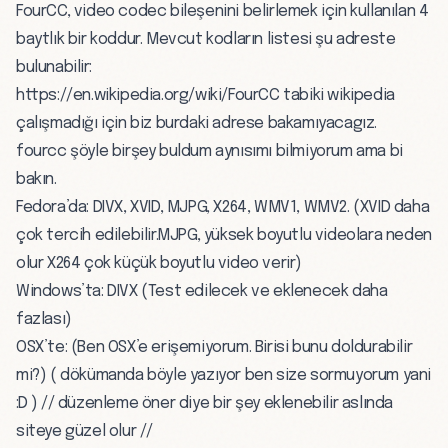
FourCC, video codec bileşenini belirlemek için kullanılan 4
baytlık bir koddur. Mevcut kodların listesi şu adreste
bulunabilir:
https://en.wikipedia.org/wiki/FourCC
tabiki wikipedia
çalışmadığı için biz burdaki adrese bakamıyacagız.
fourcc
şöyle birşey buldum aynısımı bilmiyorum ama bi
bakın.
Fedora’da: DIVX, XVID, MJPG, X264, WMV1, WMV2. (XVID daha
çok tercih edilebilir.MJPG, yüksek boyutlu videolara neden
olur X264 çok küçük boyutlu video verir)
Windows’ta: DIVX (Test edilecek ve eklenecek daha
fazlası)
OSX’te: (Ben OSX’e erişemiyorum. Birisi bunu doldurabilir
mi?) ( dökümanda böyle yazıyor ben size sormuyorum yani
:D ) // düzenleme öner diye bir şey eklenebilir aslında
siteye güzel olur //