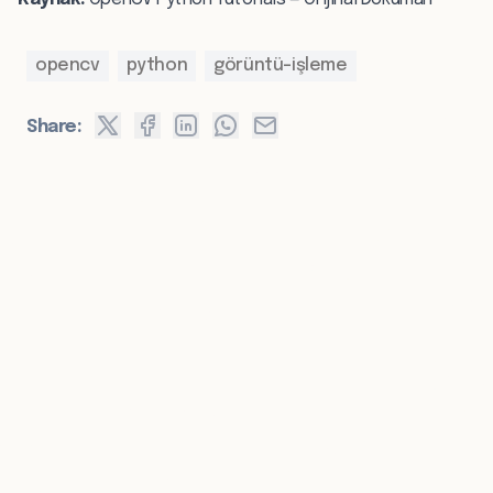
opencv
python
görüntü-işleme
Share: