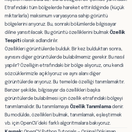
Etrafındaki tüm bölgelerde hareket ettirildiğinde (küçük
miktarlarla) maksimum varyasyona sahip görüntü
bölgelerini arıyoruz. Bu, sonraki bölümlerde bilgisayar
diline yansıtılacak. Bu görüntü özelliklerini bulmak
Özellik
Tespiti
olarak adlandırılır.
Özellikleri görüntülerde bulduk. Bir kez bulduktan sonra,
aynısını diğer görüntülerde bulabilmemiz gerekir. Bu nasıl
yapılır? Özelliğin etrafındaki bir bölge alıyoruz, onu kendi
sözcüklerimizle açıklıyoruz ve aynı alanı diğer
görüntülerde arıyoruz. Bu temelde özelliği tanımlamaktır.
Benzer şekilde, bilgisayar da özellikleri başka
görüntülerde bulabilmesi için özellik etrafındaki bölgeyi
tanımlamalıdır. Bu tanımlamaya
Özellik Tanımlama
denir.
Bu modülde, özellikleri bulmak, tanımlamak, eşleştirmek
vb. için OpenCV’deki farklı algoritmalara bakıyoruz.
Kaynak:
OpenCV Python Tutorials — Orijinal Döküman