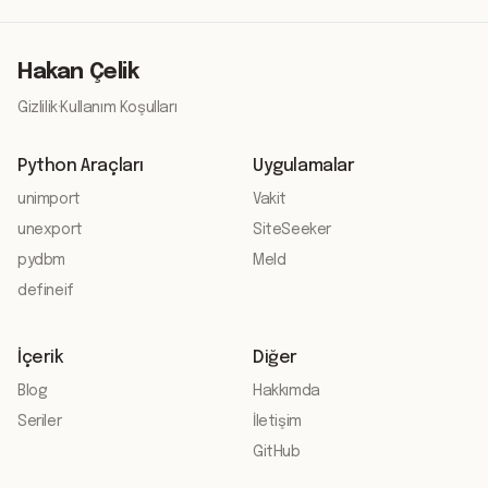
Hakan Çelik
Gizlilik
·
Kullanım Koşulları
Python Araçları
Uygulamalar
unimport
Vakit
unexport
SiteSeeker
pydbm
Meld
defineif
İçerik
Diğer
Blog
Hakkımda
Seriler
İletişim
GitHub