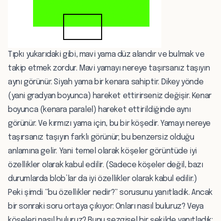
Tıpkı yukarıdaki gibi, mavi yama düz alandır ve bulmak ve
takip etmek zordur. Mavi yamayı nereye taşırsanız taşıyın
aynı görünür. Siyah yama bir kenara sahiptir. Dikey yönde
(yani gradyan boyunca) hareket ettirirseniz değişir. Kenar
boyunca (kenara paralel) hareket ettirildiğinde aynı
görünür. Ve kırmızı yama için, bu bir köşedir. Yamayı nereye
taşırsanız taşıyın farklı görünür; bu benzersiz olduğu
anlamına gelir. Yani temel olarak köşeler görüntüde iyi
özellikler olarak kabul edilir. (Sadece köşeler değil, bazı
durumlarda blob’lar da iyi özellikler olarak kabul edilir.)
Peki şimdi “bu özellikler nedir?” sorusunu yanıtladık. Ancak
bir sonraki soru ortaya çıkıyor: Onları nasıl buluruz? Veya
köşeleri nasıl buluruz? Bunu sezgisel bir şekilde yanıtladık: