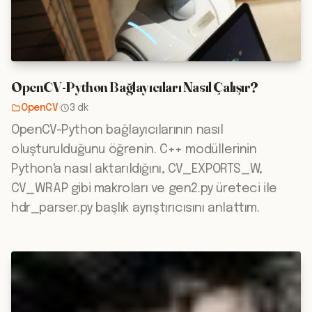
OpenCV-Python Bağlayıcıları Nasıl Çalışır?
OpenCV
·
3 dk
OpenCV-Python bağlayıcılarının nasıl
oluşturulduğunu öğrenin. C++ modüllerinin
Python'a nasıl aktarıldığını, CV_EXPORTS_W,
CV_WRAP gibi makroları ve gen2.py üreteci ile
hdr_parser.py başlık ayrıştırıcısını anlattım.