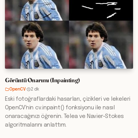
Görüntü Onarımı (Inpainting)
OpenCV
·
2 dk
Eski fotoğraflardaki hasarları, çizikleri ve lekeleri
OpenCV'nin cv.inpaint() fonksiyonu ile nasıl
onaracağınızı öğrenin. Telea ve Navier-Stokes
algoritmalarını anlattım.