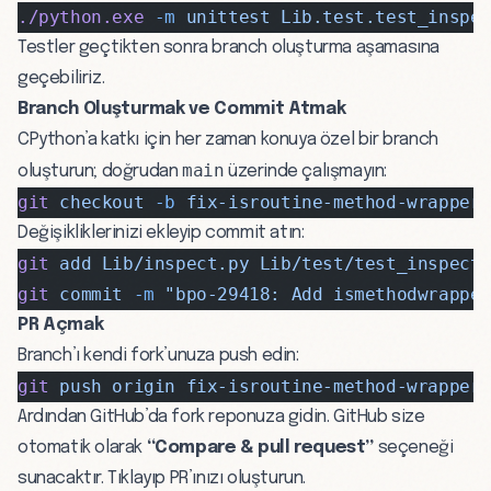
./python.exe
 -m
 unittest
 Lib.test.test_inspe
Testler geçtikten sonra branch oluşturma aşamasına
geçebiliriz.
Branch Oluşturmak ve Commit Atmak
CPython’a katkı için her zaman konuya özel bir branch
main
oluşturun; doğrudan
üzerinde çalışmayın:
git
 checkout
 -b
 fix-isroutine-method-wrapper
Değişikliklerinizi ekleyip commit atın:
git
 add
 Lib/inspect.py
 Lib/test/test_inspect
git
 commit
 -m
 "bpo-29418: Add ismethodwrappe
PR Açmak
Branch’ı kendi fork’unuza push edin:
git
 push
 origin
 fix-isroutine-method-wrapper
Ardından GitHub’da fork reponuza gidin. GitHub size
otomatik olarak
“Compare & pull request”
seçeneği
sunacaktır. Tıklayıp PR’ınızı oluşturun.