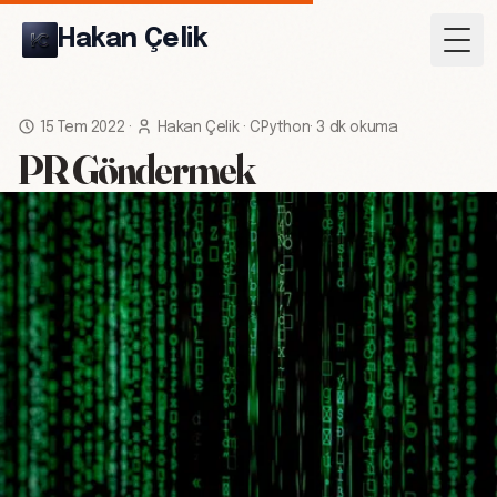
Hakan Çelik
Togg
15 Tem 2022
·
Hakan Çelik
·
CPython
·
3 dk okuma
PR Göndermek