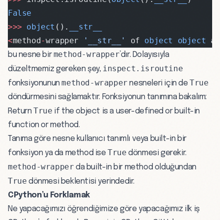
False
>>>
 object
().
__str__
<
method
-
wrapper 
'__str__'
 of 
object
 object
 a
method-wrapper
bu nesne bir
’dır. Dolayısıyla
inspect.isroutine
düzeltmemiz gereken şey,
method-wrapper
True
fonksiyonunun
nesneleri için de
döndürmesini sağlamaktır. Fonksiyonun tanımına bakalım:
True
Return
if the object is a user-defined or built-in
function or method.
Tanıma göre nesne kullanıcı tanımlı veya built-in bir
True
fonksiyon ya da method ise
dönmesi gerekir.
method-wrapper
da built-in bir method olduğundan
True
dönmesi beklentisi yerindedir.
CPython’u Forklamak
Ne yapacağımızı öğrendiğimize göre yapacağımız ilk iş