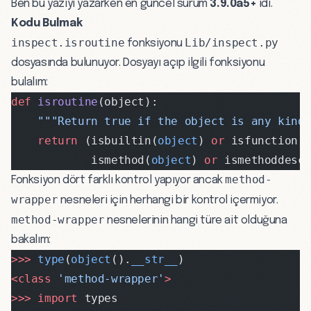
Ben bu yazıyı yazarken en güncel sürüm
3.9.0a5+
idi.
Kodu Bulmak
inspect.isroutine
Lib/inspect.py
fonksiyonu
dosyasında bulunuyor. Dosyayı açıp ilgili fonksiyonu
bulalım:
def
 isroutine
(object):
    """Return true if the object is any kind 
    return
 (isbuiltin(
object
) 
or
 isfunction(
            ismethod(
object
) 
or
 ismethoddesc
method-
Fonksiyon dört farklı kontrol yapıyor ancak
wrapper
nesneleri için herhangi bir kontrol içermiyor.
method-wrapper
nesnelerinin hangi türe ait olduğuna
bakalım:
>>>
 type
(
object
().
__str__
)
<class
 'method-wrapper'
>
>>>
 import
 types