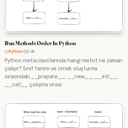
Run Methods Order In Python
Python
·
2 dk
Python metaclass'larında hangi metot ne zaman
çalışır? Sınıf tanımı ve örnek oluşturma
sırasındaki __prepare__, __new__, __init__,
__call__ çalışma sırası.