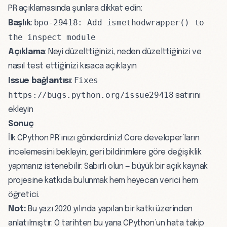
PR açıklamasında şunlara dikkat edin:
bpo-29418: Add ismethodwrapper() to
Başlık
:
the inspect module
Açıklama
: Neyi düzelttiğinizi, neden düzelttiğinizi ve
nasıl test ettiğinizi kısaca açıklayın
Fixes
Issue bağlantısı
:
https://bugs.python.org/issue29418
satırını
ekleyin
Sonuç
İlk CPython PR’ınızı gönderdiniz! Core developer’ların
incelemesini bekleyin; geri bildirimlere göre değişiklik
yapmanız istenebilir. Sabırlı olun — büyük bir açık kaynak
projesine katkıda bulunmak hem heyecan verici hem
öğretici.
Not:
Bu yazı 2020 yılında yapılan bir katkı üzerinden
anlatılmıştır. O tarihten bu yana CPython’un hata takip