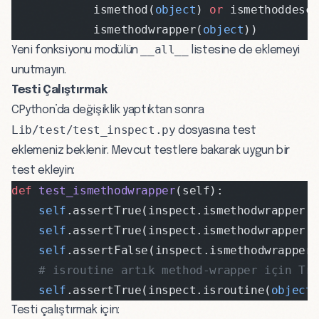
            ismethod(
object
) 
or
 ismethoddesc
            ismethodwrapper(
object
))
__all__
Yeni fonksiyonu modülün
listesine de eklemeyi
unutmayın.
Testi Çalıştırmak
CPython’da değişiklik yaptıktan sonra
Lib/test/test_inspect.py
dosyasına test
eklemeniz beklenir. Mevcut testlere bakarak uygun bir
test ekleyin:
def
 test_ismethodwrapper
(self):
    self
.assertTrue(inspect.ismethodwrapper(
    self
.assertTrue(inspect.ismethodwrapper(
    self
.assertFalse(inspect.ismethodwrapper
    # isroutine artık method-wrapper için Tr
    self
.assertTrue(inspect.isroutine(
object
Testi çalıştırmak için: