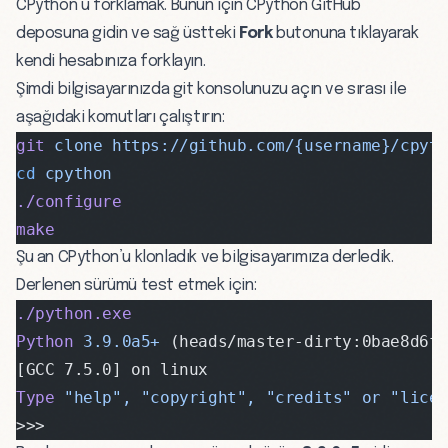
CPython’u forklamak. Bunun için
CPython GitHub
deposuna
gidin ve sağ üstteki
Fork
butonuna tıklayarak
kendi hesabınıza forklayın.
Şimdi bilgisayarınızda git konsolunuzu açın ve sırası ile
aşağıdaki komutları çalıştırın:
git
 clone
 https://github.com/{username}/cpyt
cd
 cpython
./configure
make
Şu an CPython’u klonladık ve bilgisayarımıza derledik.
Derlenen sürümü test etmek için:
./python.exe
Python
 3.9.0a5+
 (heads/master-dirty:0bae8d6f
[GCC 7.5.0] on linux
Type
 "help",
 "copyright",
 "credits"
 or
 "lice
>>>