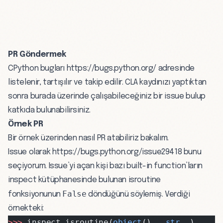
PR Göndermek
CPython bugları
https://bugs.python.org/
adresinde
listelenir, tartışılır ve takip edilir. CLA kaydınızı yaptıktan
sonra burada üzerinde çalışabileceğiniz bir issue bulup
katkıda bulunabilirsiniz.
Örnek PR
Bir örnek üzerinden nasıl PR atabiliriz bakalım.
Issue olarak
https://bugs.python.org/issue29418
bunu
seçiyorum. Issue’yi açan kişi bazı
built-in function’ların
inspect
kütüphanesinde bulunan
isroutine
False
fonksiyonunun
döndüğünü söylemiş. Verdiği
örnekteki:
>>>
 inspect.isroutine(
object
().
__str__
)