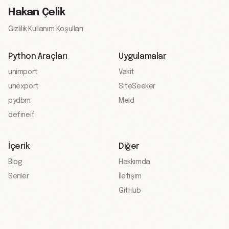
Hakan Çelik
Gizlilik
·
Kullanım Koşulları
Python Araçları
Uygulamalar
unimport
Vakit
unexport
SiteSeeker
pydbm
Meld
defineif
İçerik
Diğer
Blog
Hakkımda
Seriler
İletişim
GitHub