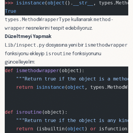
>>>
 isinstance
(
object
().
__str__
, types.Metho
True
types.MethodWrapperType
method-
kullanarak
wrapper
nesnelerini tespit edebiliyoruz.
Düzeltmeyi Yapmak
Lib/inspect.py
ismethodwrapper
dosyasına yeni bir
isroutine
fonksiyonu ekleyip
fonksiyonunu
güncelleyelim:
def
 ismethodwrapper
(object):
    """Return true if the object is a method
    return
 isinstance
(
object
, types.MethodWr
def
 isroutine
(object):
    """Return true if the object is any kind 
    return
 (isbuiltin(
object
) 
or
 isfunction(