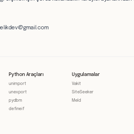
elikdev@gmail.com
Python Araçları
Uygulamalar
unimport
Vakit
unexport
SiteSeeker
pydbm
Meld
defineif