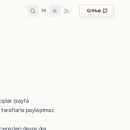
GitHub
EN
toplar (sayfa
taraflarla paylaşılmaz.
çerezleri devre dışı