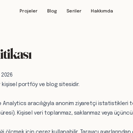
Projeler
Blog
Seriler
Hakkımda
itikası
n 2026
kişisel portföy ve blog sitesidir.
 Analytics aracılığıyla anonim ziyaretçi istatistikleri 
resi). Kişisel veri toplanmaz, saklanmaz veya üçüncü 
i ölçmek için çerez kullanabilir. Tarayıcı ayarlarından 