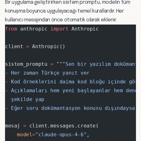
Bir uygulama geliştirirken sistem promptu, modelin tüm
konuşma boyunca uygulayacağı temel kurallardır. Her
kullanıcı mesajından önce otomatik olarak eklenir.
from
 anthropic 
import
 Anthropic
client 
=
 Anthropic()
sistem_promptu 
=
 """Sen bir yazılım dokümant
- Her zaman Türkçe yanıt ver
- Kod örneklerini daima kod bloğu içinde gös
- Açıklamaları hem yeni başlayanlar hem dene
  şekilde yap
- Eğer soru dokümantasyon konusu dışındaysa 
mesaj 
=
 client.messages.create(
    model
=
"claude-opus-4-6"
,