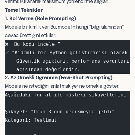
verimli kullanarak maksimum yönlendirme sağlar.
Temel Teknikler
1. Rol Verme (Role Prompting)
Modele bir kimlik ver. Bu, modelin hangi “bilgi alanından”
cevap ürettiğini etkiler.
❌ "Bu kodu incele."
✅ "Kıdemli bir Python geliştiricisi olarak b
    Güvenlik açıkları, performans sorunları v
    açısından değerlendir."
2. Az Örnekli Öğrenme (Few-Shot Prompting)
Modele ne istediğini anlatmak yerine örnekle göster.
Aşağıdaki format ile müşteri şikayetlerini k
Şikayet: "Ürün 3 gün gecikmeyle geldi"
Kategori: Teslimat