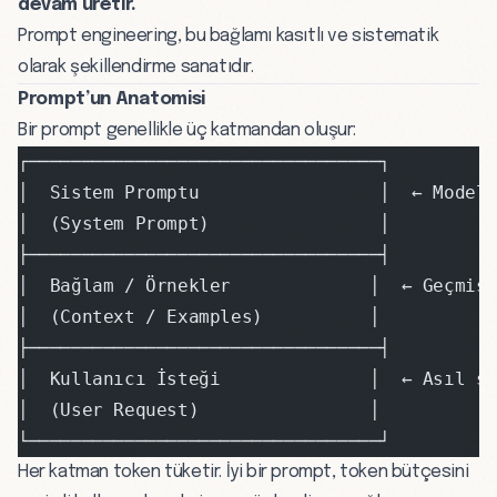
devam üretir.
Prompt engineering, bu bağlamı kasıtlı ve sistematik
olarak şekillendirme sanatıdır.
Prompt’un Anatomisi
Bir prompt genellikle üç katmandan oluşur:
┌─────────────────────────────────┐
│  Sistem Promptu                 │  ← Model
│  (System Prompt)                │
├─────────────────────────────────┤
│  Bağlam / Örnekler             │  ← Geçmiş
│  (Context / Examples)          │
├─────────────────────────────────┤
│  Kullanıcı İsteği              │  ← Asıl s
│  (User Request)                │
└─────────────────────────────────┘
Her katman
token
tüketir. İyi bir prompt, token bütçesini