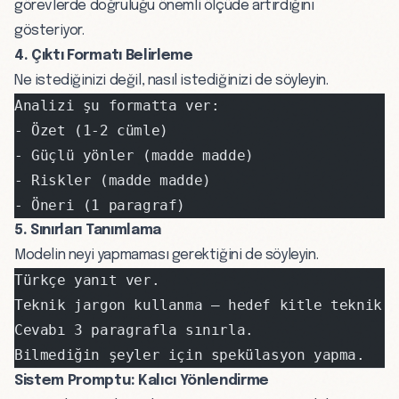
görevlerde doğruluğu önemli ölçüde artırdığını
gösteriyor.
4. Çıktı Formatı Belirleme
Ne istediğinizi değil, nasıl istediğinizi de söyleyin.
Analizi şu formatta ver:
- Özet (1-2 cümle)
- Güçlü yönler (madde madde)
- Riskler (madde madde)
- Öneri (1 paragraf)
5. Sınırları Tanımlama
Modelin neyi yapmaması gerektiğini de söyleyin.
Türkçe yanıt ver.
Teknik jargon kullanma — hedef kitle teknik 
Cevabı 3 paragrafla sınırla.
Bilmediğin şeyler için spekülasyon yapma.
Sistem Promptu: Kalıcı Yönlendirme