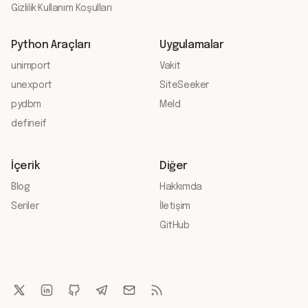
Gizlilik
·
Kullanım Koşulları
Python Araçları
Uygulamalar
unimport
Vakit
unexport
SiteSeeker
pydbm
Meld
defineif
İçerik
Diğer
Blog
Hakkımda
Seriler
İletişim
GitHub