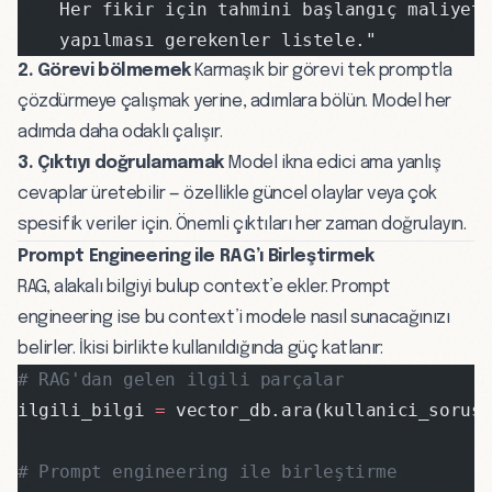
    Her fikir için tahmini başlangıç maliyet
    yapılması gerekenler listele."
2. Görevi bölmemek
Karmaşık bir görevi tek promptla
çözdürmeye çalışmak yerine, adımlara bölün. Model her
adımda daha odaklı çalışır.
3. Çıktıyı doğrulamamak
Model ikna edici ama yanlış
cevaplar üretebilir — özellikle güncel olaylar veya çok
spesifik veriler için. Önemli çıktıları her zaman doğrulayın.
Prompt Engineering ile RAG’ı Birleştirmek
RAG
, alakalı bilgiyi bulup context’e ekler. Prompt
engineering ise bu context’i modele nasıl sunacağınızı
belirler. İkisi birlikte kullanıldığında güç katlanır:
# RAG'dan gelen ilgili parçalar
ilgili_bilgi 
=
 vector_db.ara(kullanici_sorus
# Prompt engineering ile birleştirme