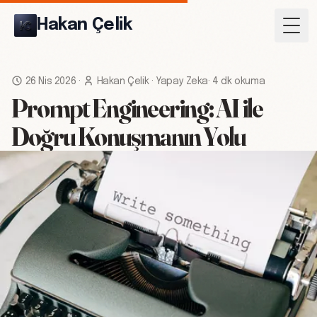
Hakan Çelik
Togg
26 Nis 2026
·
Hakan Çelik
·
Yapay Zeka
·
4 dk okuma
Prompt Engineering: AI ile
Doğru Konuşmanın Yolu