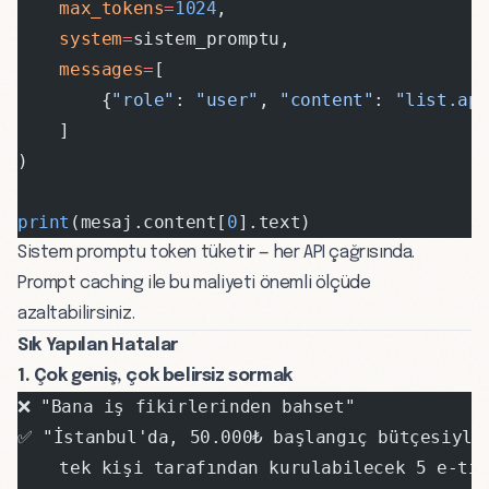
    max_tokens
=
1024
,
    system
=
sistem_promptu,
    messages
=
[
        {
"role"
: 
"user"
, 
"content"
: 
"list.ap
    ]
)
print
(mesaj.content[
0
].text)
Sistem promptu
token
tüketir — her API çağrısında.
Prompt caching ile bu maliyeti önemli ölçüde
azaltabilirsiniz.
Sık Yapılan Hatalar
1. Çok geniş, çok belirsiz sormak
❌ "Bana iş fikirlerinden bahset"
✅ "İstanbul'da, 50.000₺ başlangıç bütçesiyle
    tek kişi tarafından kurulabilecek 5 e-ti