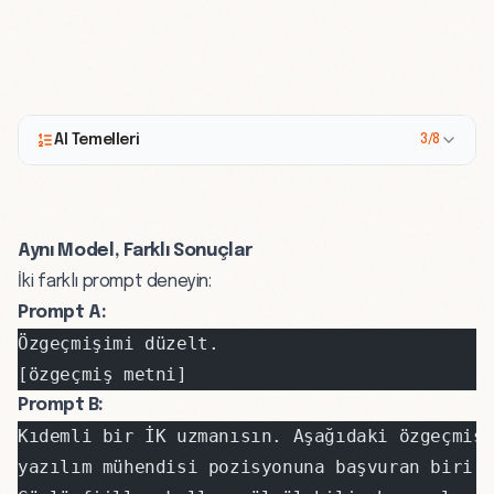
AI Temelleri
3/8
Aynı Model, Farklı Sonuçlar
İki farklı prompt deneyin:
Prompt A:
Özgeçmişimi düzelt.
[özgeçmiş metni]
Prompt B:
Kıdemli bir İK uzmanısın. Aşağıdaki özgeçmiş
yazılım mühendisi pozisyonuna başvuran biri 