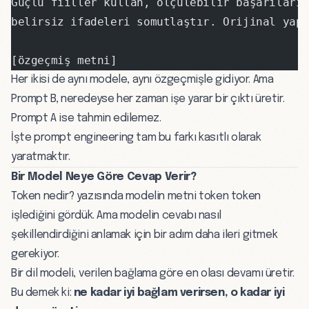
Güçlü fiiller kullan, ölçülebilir başarıları 
belirsiz ifadeleri somutlaştır. Orijinal yap
[özgeçmiş metni]
Her ikisi de aynı modele, aynı özgeçmişle gidiyor. Ama
Prompt B, neredeyse her zaman işe yarar bir çıktı üretir.
Prompt A ise tahmin edilemez.
İşte prompt engineering tam bu farkı kasıtlı olarak
yaratmaktır.
Bir Model Neye Göre Cevap Verir?
Token nedir?
yazısında modelin metni token token
işlediğini gördük. Ama modelin cevabı nasıl
şekillendirdiğini anlamak için bir adım daha ileri gitmek
gerekiyor.
Bir dil modeli, verilen bağlama göre en olası devamı üretir.
Bu demek ki:
ne kadar iyi bağlam verirsen, o kadar iyi