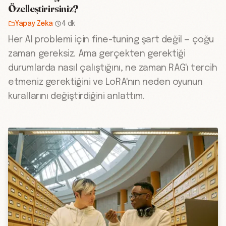
Özelleştirirsiniz?
Yapay Zeka
·
4 dk
Her AI problemi için fine-tuning şart değil — çoğu
zaman gereksiz. Ama gerçekten gerektiği
durumlarda nasıl çalıştığını, ne zaman RAG'ı tercih
etmeniz gerektiğini ve LoRA'nın neden oyunun
kurallarını değiştirdiğini anlattım.