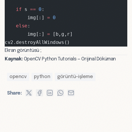
    if
 s 
==
 0
:
        img[:] 
=
 0
    else
:
        img[:] 
=
 [b,g,r]
cv2.destroyAllWindows()
Ekran görüntüsü ;
Kaynak:
OpenCV Python Tutorials — Orijinal Döküman
opencv
python
görüntü-işleme
Share: