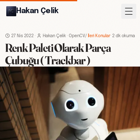
Hakan Çelik
Togg
27 Nis 2022
·
Hakan Çelik
·
OpenCV
/
İleri Konular
·
2 dk okuma
Renk Paleti Olarak Parça
Çubuğu ( Trackbar )