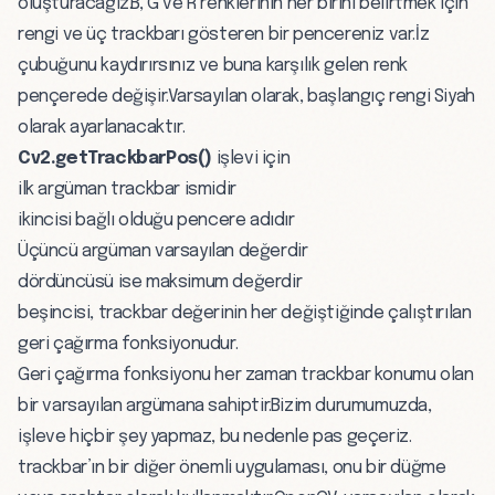
oluşturacağız.B, G ve R renklerinin her birini belirtmek için
rengi ve üç trackbarı gösteren bir pencereniz var.İz
çubuğunu kaydırırsınız ve buna karşılık gelen renk
pençerede değişir.Varsayılan olarak, başlangıç rengi Siyah
olarak ayarlanacaktır.
Cv2.getTrackbarPos()
işlevi için
ilk argüman trackbar ismidir
ikincisi bağlı olduğu pencere adıdır
Üçüncü argüman varsayılan değerdir
dördüncüsü ise maksimum değerdir
beşincisi, trackbar değerinin her değiştiğinde çalıştırılan
geri çağırma fonksiyonudur.
Geri çağırma fonksiyonu her zaman trackbar konumu olan
bir varsayılan argümana sahiptir.Bizim durumumuzda,
işleve hiçbir şey yapmaz, bu nedenle pas geçeriz.
trackbar’ın bir diğer önemli uygulaması, onu bir düğme