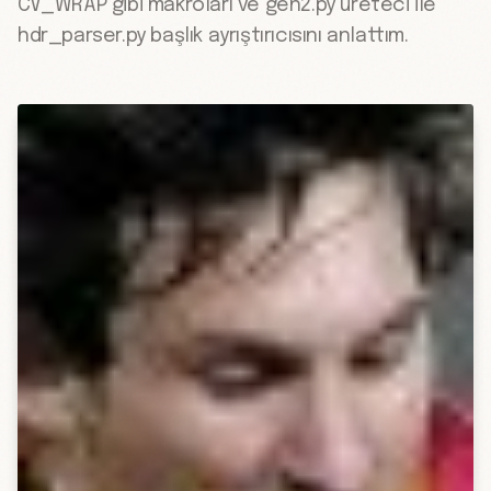
CV_WRAP gibi makroları ve gen2.py üreteci ile
hdr_parser.py başlık ayrıştırıcısını anlattım.