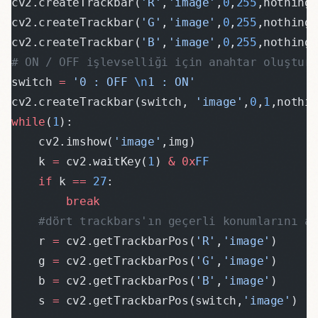
cv2.createTrackbar(
'R'
,
'image'
,
0
,
255
,nothing
cv2.createTrackbar(
'G'
,
'image'
,
0
,
255
,nothing
cv2.createTrackbar(
'B'
,
'image'
,
0
,
255
,nothing
# ON / OFF işlevselliği için anahtar oluştur
switch 
=
 '0 : OFF 
\n
1 : ON'
cv2.createTrackbar(switch, 
'image'
,
0
,
1
,nothi
while
(
1
):
    cv2.imshow(
'image'
,img)
    k 
=
 cv2.waitKey(
1
) 
&
 0x
FF
    if
 k 
==
 27
:
        break
    #dört trackbars'ın geçerli konumlarını a
    r 
=
 cv2.getTrackbarPos(
'R'
,
'image'
)
    g 
=
 cv2.getTrackbarPos(
'G'
,
'image'
)
    b 
=
 cv2.getTrackbarPos(
'B'
,
'image'
)
    s 
=
 cv2.getTrackbarPos(switch,
'image'
)