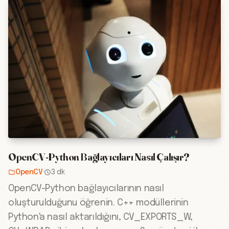
OpenCV-Python Bağlayıcıları Nasıl Çalışır?
OpenCV
·
3 dk
OpenCV-Python bağlayıcılarının nasıl
oluşturulduğunu öğrenin. C++ modüllerinin
Python'a nasıl aktarıldığını, CV_EXPORTS_W,