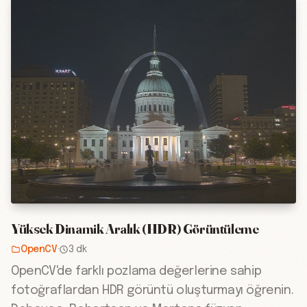
Yüksek Dinamik Aralık (HDR) Görüntüleme
OpenCV
·
3 dk
OpenCV'de farklı pozlama değerlerine sahip
fotoğraflardan HDR görüntü oluşturmayı öğrenin.