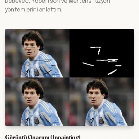
Debevec, Robertson ve Mertens füzyon
yöntemlerini anlattım.
Görüntü Onarımı (Inpainting)