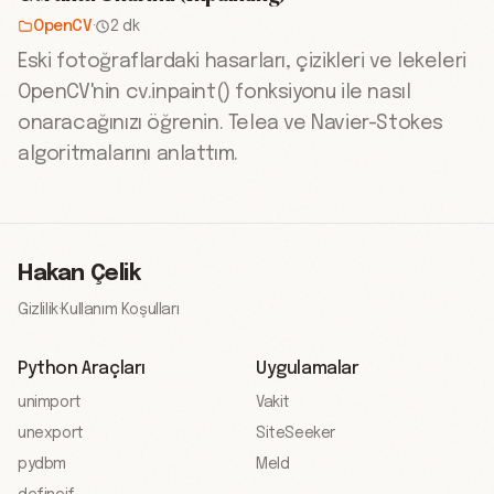
OpenCV
·
2 dk
Eski fotoğraflardaki hasarları, çizikleri ve lekeleri
OpenCV'nin cv.inpaint() fonksiyonu ile nasıl
onaracağınızı öğrenin. Telea ve Navier-Stokes
algoritmalarını anlattım.
Hakan Çelik
Gizlilik
·
Kullanım Koşulları
Python Araçları
Uygulamalar
unimport
Vakit
unexport
SiteSeeker
pydbm
Meld