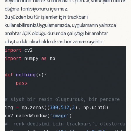
veya anahtar olarak kullanmaktır.OpenCV, varsayılan olarak
düğme fonksiyonunu içermez.
Bu yüzden bu tür işlemler için trackbar’ı
kullanabilirsiniz.Uygulamamızda, uygulamanın yalnızca
anahtar AÇIK olduğu durumda çalıştığı bir anahtar
oluşturduk, aksi halde ekran her zaman siyahtır.
import
 cv2
import
 numpy 
as
 np
def
 nothing
(x):
    pass
# siyah bir resim oluşturduk, bir pencere
img 
=
 np.zeros((
300
,
512
,
3
), np.uint8)
cv2.namedWindow(
'image'
)
#  renk değişimi için trackbars'ı oluşturduk