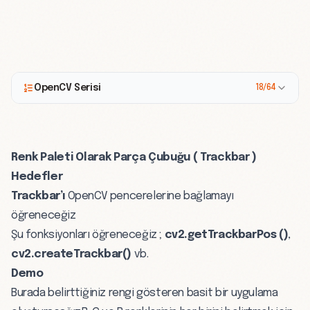
OpenCV Serisi
18/64
Renk Paleti Olarak Parça Çubuğu ( Trackbar )
Hedefler
Trackbar’ı
OpenCV pencerelerine bağlamayı
öğreneceğiz
Şu fonksiyonları öğreneceğiz ;
cv2.getTrackbarPos ()
,
cv2.createTrackbar()
vb.
Demo
Burada belirttiğiniz rengi gösteren basit bir uygulama