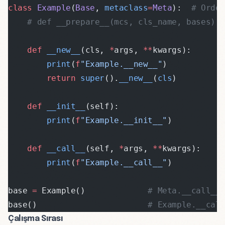
class
 Example
(
Base
, 
metaclass
=
Meta
):  
# Orde
    # def __prepare__(mcs, cls_name, bases):
    def
 __new__
(cls, 
*
args, 
**
kwargs):
        print
(
f
"Example.__new__"
)
        return
 super
().
__new__
(
cls
)
    def
 __init__
(self):
        print
(
f
"Example.__init__"
)
    def
 __call__
(self, 
*
args, 
**
kwargs):
        print
(
f
"Example.__call__"
)
base 
=
 Example()             
# Meta.__call__
base()                       
# Example.__cal
Çalışma Sırası