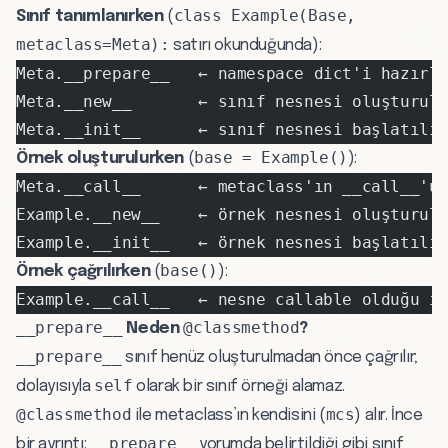
class Example(Base,
Sınıf tanımlanırken
(
metaclass=Meta):
satırı okunduğunda):
Meta.__prepare__   ← namespace dict'i hazırl
Meta.__new__       ← sınıf nesnesi oluşturul
Meta.__init__      ← sınıf nesnesi başlatılır
base = Example()
Örnek oluşturulurken
(
):
Meta.__call__      ← metaclass'ın __call__'u
Example.__new__    ← örnek nesnesi oluşturul
Example.__init__   ← örnek nesnesi başlatılır
base()
Örnek çağrılırken
(
):
Example.__call__   ← nesne callable olduğu iç
__prepare__
@classmethod
Neden
?
__prepare__
sınıf henüz oluşturulmadan önce çağrılır;
self
dolayısıyla
olarak bir sınıf örneği alamaz.
@classmethod
mcs
ile metaclass’ın kendisini (
) alır. İnce
__prepare__
bir ayrıntı:
yorumda belirtildiği gibi sınıf