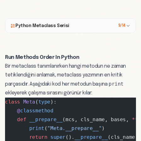
Python Metaclass Serisi
9/14
Run Methods Order In Python
Bir metaclass tanımlanırken hangi metodun ne zaman
tetiklendiğini anlamak, metaclass yazımının en kritik
print
parçasıdır. Aşağıdaki kod her metodun başına
ekleyerek çalışma sırasını görünür kılar:
class
 Meta
(
type
):
    @
classmethod
    def
 __prepare__
(mcs, cls_name, bases, 
**
        print
(
"Meta.__prepare__"
)
        return
 super
().
__prepare__
(cls_name,