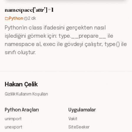
namespace['attr'] = 1
Python
·
2 dk
Python'ın class ifadesini gerçekten nasıl
işlediğini görmek için: type.__prepare__ ile
namespace al, exec ile gövdeyi çalıştır, type() ile
sınıfı oluştur.
Hakan Çelik
Gizlilik
·
Kullanım Koşulları
Python Araçları
Uygulamalar
unimport
Vakit
unexport
SiteSeeker