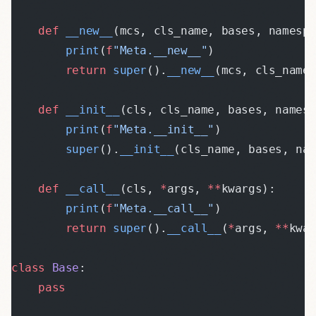
    def
 __new__
(mcs, cls_name, bases, namesp
        print
(
f
"Meta.__new__"
)
        return
 super
().
__new__
(mcs, cls_name
    def
 __init__
(cls, cls_name, bases, names
        print
(
f
"Meta.__init__"
)
        super
().
__init__
(cls_name, bases, na
    def
 __call__
(cls, 
*
args, 
**
kwargs):
        print
(
f
"Meta.__call__"
)
        return
 super
().
__call__
(
*
args, 
**
kwa
class
 Base
:
    pass