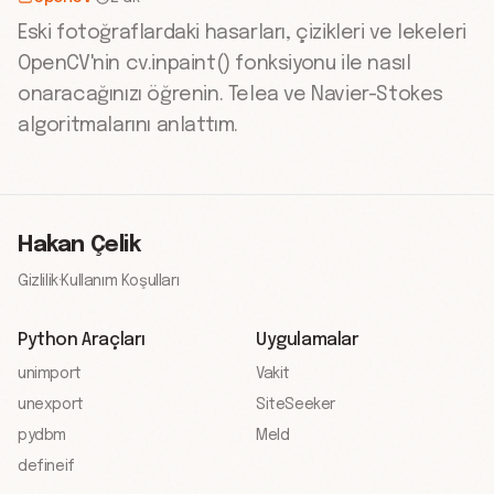
Eski fotoğraflardaki hasarları, çizikleri ve lekeleri
OpenCV'nin cv.inpaint() fonksiyonu ile nasıl
onaracağınızı öğrenin. Telea ve Navier-Stokes
algoritmalarını anlattım.
Hakan Çelik
Gizlilik
·
Kullanım Koşulları
Python Araçları
Uygulamalar
unimport
Vakit
unexport
SiteSeeker
pydbm
Meld
defineif