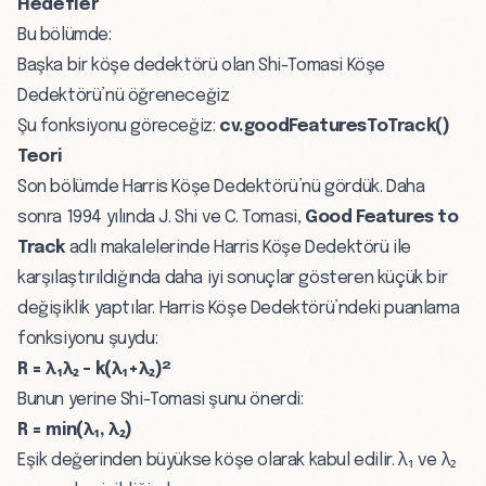
Hedefler
Bu bölümde:
Başka bir köşe dedektörü olan Shi-Tomasi Köşe
Dedektörü’nü öğreneceğiz
Şu fonksiyonu göreceğiz:
cv.goodFeaturesToTrack()
Teori
Son bölümde Harris Köşe Dedektörü’nü gördük. Daha
sonra 1994 yılında J. Shi ve C. Tomasi,
Good Features to
Track
adlı makalelerinde Harris Köşe Dedektörü ile
karşılaştırıldığında daha iyi sonuçlar gösteren küçük bir
değişiklik yaptılar. Harris Köşe Dedektörü’ndeki puanlama
fonksiyonu şuydu:
R = λ₁λ₂ - k(λ₁+λ₂)²
Bunun yerine Shi-Tomasi şunu önerdi:
R = min(λ₁, λ₂)
Eşik değerinden büyükse köşe olarak kabul edilir. λ₁ ve λ₂