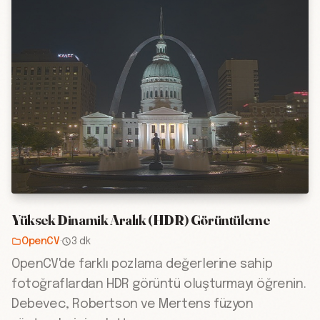
Yüksek Dinamik Aralık (HDR) Görüntüleme
OpenCV
·
3 dk
OpenCV'de farklı pozlama değerlerine sahip
fotoğraflardan HDR görüntü oluşturmayı öğrenin.
Debevec, Robertson ve Mertens füzyon