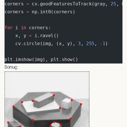
corners 
=
 cv.goodFeaturesToTrack(gray, 
25
, 
0
corners 
=
 np.int0(corners)
for
 i 
in
 corners:
    x, y 
=
 i.ravel()
    cv.circle(img, (x, y), 
3
, 
255
, 
-
1
)
plt.imshow(img), plt.show()
Sonuç: