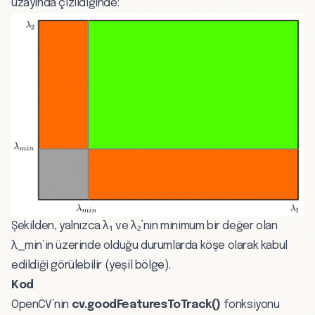
uzayında çizildiğinde:
Şekilden, yalnızca λ₁ ve λ₂’nin minimum bir değer olan
λ_min’in üzerinde olduğu durumlarda köşe olarak kabul
edildiği görülebilir (yeşil bölge).
Kod
OpenCV’nin
cv.goodFeaturesToTrack()
fonksiyonu