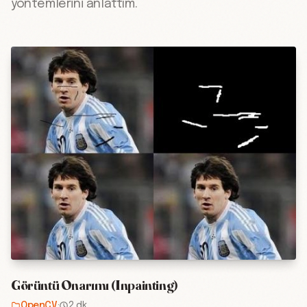
yöntemlerini anlattım.
Görüntü Onarımı (Inpainting)
OpenCV
·
2 dk