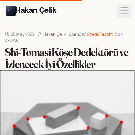
Hakan Çelik
Togg
25 May 2022
·
Hakan Çelik
·
OpenCV
/
Özellik Tespiti
·
2 dk
okuma
Shi-Tomasi Köşe Dedektörü ve
İzlenecek İyi Özellikler