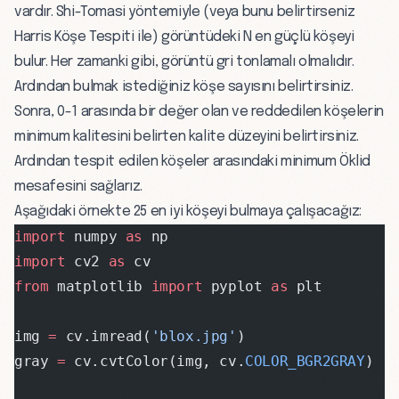
vardır. Shi-Tomasi yöntemiyle (veya bunu belirtirseniz
Harris Köşe Tespiti ile) görüntüdeki N en güçlü köşeyi
bulur. Her zamanki gibi, görüntü gri tonlamalı olmalıdır.
Ardından bulmak istediğiniz köşe sayısını belirtirsiniz.
Sonra, 0-1 arasında bir değer olan ve reddedilen köşelerin
minimum kalitesini belirten kalite düzeyini belirtirsiniz.
Ardından tespit edilen köşeler arasındaki minimum Öklid
mesafesini sağlarız.
Aşağıdaki örnekte 25 en iyi köşeyi bulmaya çalışacağız:
import
 numpy 
as
 np
import
 cv2 
as
 cv
from
 matplotlib 
import
 pyplot 
as
 plt
img 
=
 cv.imread(
'blox.jpg'
)
gray 
=
 cv.cvtColor(img, cv.
COLOR_BGR2GRAY
)