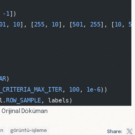
 
-
1
])
01
, 
10
], [
255
, 
10
], [
501
, 
255
], [
10
, 
5
AR
)
_CRITERIA_MAX_ITER
, 
100
, 
1e-6
))
l.
ROW_SAMPLE
, labels)
 Orijinal Döküman
on
görüntü-işleme
Share: