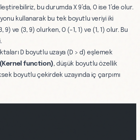
eştirebiliriz, bu durumda X 9’da, O ise 1’de olur.
yonu kullanarak bu tek boyutlu veriyi iki
9) ve (3, 9) olurken, O (-1, 1) ve (1, 1) olur. Bu
.
ktaları D boyutlu uzaya (D > d) eşlemek
(Kernel function)
, düşük boyutlu özellik
sek boyutlu çekirdek uzayında iç çarpımı