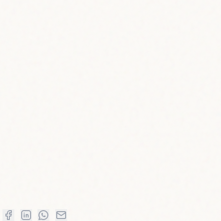
01
]], 
dtype
=
np.float32)