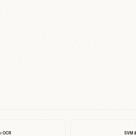
sı OCR
SVM i