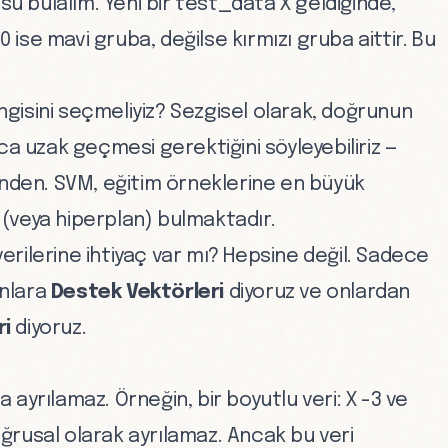
u bulalım. Yeni bir test_data X geldiğinde,
0 ise mavi gruba, değilse kırmızı gruba aittir. Bu
isini seçmeliyiz? Sezgisel olarak, doğrunun
uzak geçmesi gerektiğini söyleyebiliriz —
inden. SVM, eğitim örneklerine en büyük
(veya hiperplan) bulmaktadır.
 verilerine ihtiyaç var mı? Hepsine değil. Sadece
unlara
Destek Vektörleri
diyoruz ve onlardan
ri
diyoruz.
ba ayrılamaz. Örneğin, bir boyutlu veri: X -3 ve
doğrusal olarak ayrılamaz. Ancak bu veri