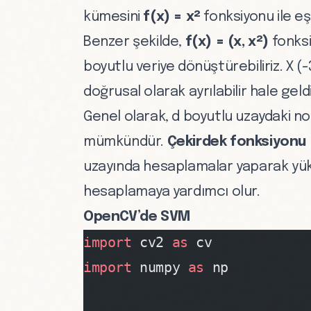
kümesini
f(x) = x²
fonksiyonu ile eşl
Benzer şekilde,
f(x) = (x, x²)
fonksi
boyutlu veriye dönüştürebiliriz. X (-3, 
doğrusal olarak ayrılabilir hale geldi
Genel olarak, d boyutlu uzaydaki no
mümkündür.
Çekirdek fonksiyonu 
uzayında hesaplamalar yaparak yük
hesaplamaya yardımcı olur.
OpenCV’de SVM
import
 cv2 
as
 cv
import
 numpy 
as
 np