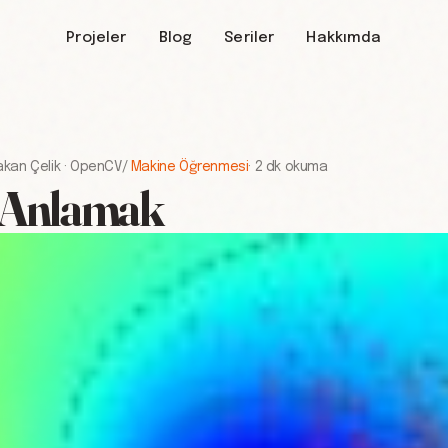
Projeler
Blog
Seriler
Hakkımda
akan Çelik
·
OpenCV
/
Makine Öğrenmesi
·
2 dk okuma
 Anlamak