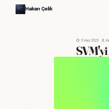
Hakan Çelik
11 Haz 2022
·
H
SVM'yi