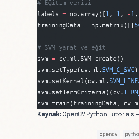
# Eğitim verisi
labels 
=
 np.array([
1
, 
1
, 
-
1
,
trainingData 
=
 np.matrix([[
5
# SVM yarat ve eğit
svm 
=
 cv.ml.SVM_create()
svm.setType(cv.ml.
SVM_C_SVC
)
svm.setKernel(cv.ml.
SVM_LINE
svm.setTermCriteria((cv.
TERM
svm.train(trainingData, cv.m
Kaynak:
OpenCV Python Tutorials —
opencv
pyth