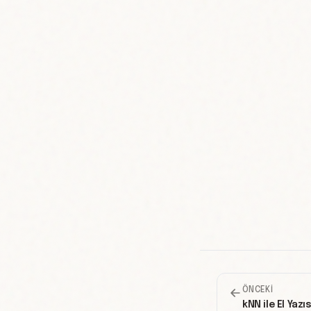
ÖNCEKI
kNN ile El Yazı