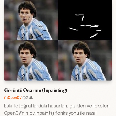
Görüntü Onarımı (Inpainting)
OpenCV
·
2 dk
Eski fotoğraflardaki hasarları, çizikleri ve lekeleri
OpenCV'nin cv.inpaint() fonksiyonu ile nasıl