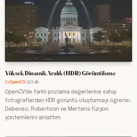
Yüksek Dinamik Aralık (HDR) Görüntüleme
OpenCV
·
3 dk
OpenCV'de farklı pozlama değerlerine sahip
fotoğraflardan HDR görüntü oluşturmayı öğrenin.
Debevec, Robertson ve Mertens füzyon
yöntemlerini anlattım.