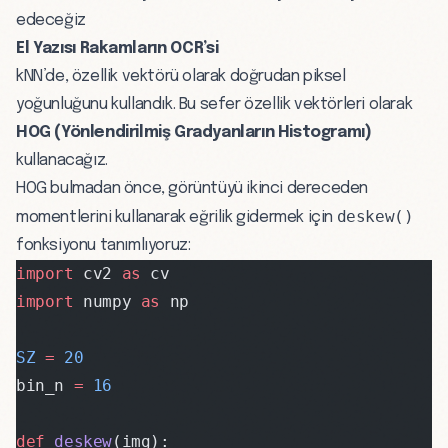
edeceğiz
El Yazısı Rakamların OCR’si
kNN’de, özellik vektörü olarak doğrudan piksel
yoğunluğunu kullandık. Bu sefer özellik vektörleri olarak
HOG (Yönlendirilmiş Gradyanların Histogramı)
kullanacağız.
HOG bulmadan önce, görüntüyü ikinci dereceden
deskew()
momentlerini kullanarak eğrilik gidermek için
fonksiyonu tanımlıyoruz:
import
 cv2 
as
 cv
import
 numpy 
as
 np
SZ
 =
 20
bin_n 
=
 16
def
 deskew
(img):