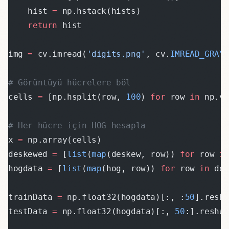
    hist 
=
 np.hstack(hists)
    return
 hist
img 
=
 cv.imread(
'digits.png'
, cv.
IMREAD_GRAY
# Görüntüyü hücrelere böl
cells 
=
 [np.hsplit(row, 
100
) 
for
 row 
in
 np.v
# Her hücre için HOG hesapla
x 
=
 np.array(cells)
deskewed 
=
 [
list
(
map
(deskew, row)) 
for
 row 
i
hogdata 
=
 [
list
(
map
(hog, row)) 
for
 row 
in
 de
trainData 
=
 np.float32(hogdata)[:, :
50
].resh
testData 
=
 np.float32(hogdata)[:, 
50
:].resha