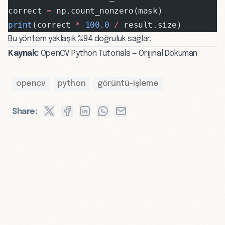
correct 
=
 np.count_nonzero(mask)
print
(correct 
*
 100.0
 /
 result.size)
Bu yöntem yaklaşık %94 doğruluk sağlar.
Kaynak:
OpenCV Python Tutorials — Orijinal Döküman
opencv
python
görüntü-işleme
Share: