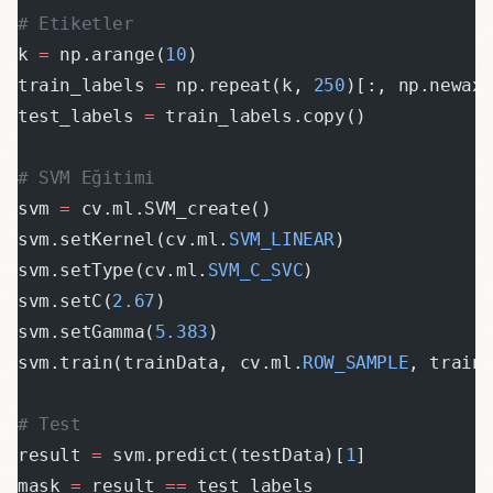
# Etiketler
k 
=
 np.arange(
10
)
train_labels 
=
 np.repeat(k, 
250
)[:, np.newax
test_labels 
=
 train_labels.copy()
# SVM Eğitimi
svm 
=
 cv.ml.SVM_create()
svm.setKernel(cv.ml.
SVM_LINEAR
)
svm.setType(cv.ml.
SVM_C_SVC
)
svm.setC(
2.67
)
svm.setGamma(
5.383
)
svm.train(trainData, cv.ml.
ROW_SAMPLE
, train
# Test
result 
=
 svm.predict(testData)[
1
]
mask 
=
 result 
==
 test_labels