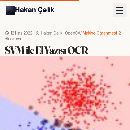
Hakan Çelik
Togg
12 Haz 2022
·
Hakan Çelik
·
OpenCV
/
Makine Öğrenmesi
·
2
dk okuma
SVM ile El Yazısı OCR