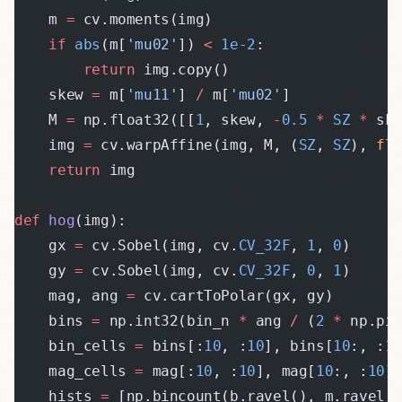
    m 
=
 cv.moments(img)
    if
 abs
(m[
'mu02'
]) 
<
 1e-2
:
        return
 img.copy()
    skew 
=
 m[
'mu11'
] 
/
 m[
'mu02'
]
    M 
=
 np.float32([[
1
, skew, 
-
0.5
 *
 SZ
 *
 sk
    img 
=
 cv.warpAffine(img, M, (
SZ
, 
SZ
), 
fl
    return
 img
def
 hog
(img):
    gx 
=
 cv.Sobel(img, cv.
CV_32F
, 
1
, 
0
)
    gy 
=
 cv.Sobel(img, cv.
CV_32F
, 
0
, 
1
)
    mag, ang 
=
 cv.cartToPolar(gx, gy)
    bins 
=
 np.int32(bin_n 
*
 ang 
/
 (
2
 *
 np.pi
    bin_cells 
=
 bins[:
10
, :
10
], bins[
10
:, :
1
    mag_cells 
=
 mag[:
10
, :
10
], mag[
10
:, :
10
]
    hists 
=
 [np.bincount(b.ravel(), m.ravel(