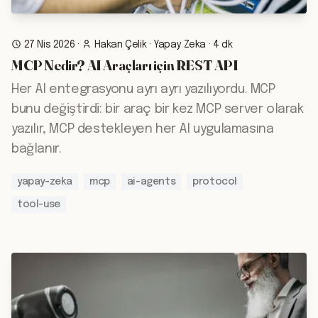
27 Nis 2026
·
Hakan Çelik
·
Yapay Zeka
·
4 dk
MCP Nedir? AI Araçları için REST API
Her AI entegrasyonu ayrı ayrı yazılıyordu. MCP
bunu değiştirdi: bir araç bir kez MCP server olarak
yazılır, MCP destekleyen her AI uygulamasına
bağlanır.
yapay-zeka
mcp
ai-agents
protocol
tool-use