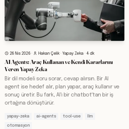
26 Nis 2026
·
Hakan Çelik
·
Yapay Zeka
·
4 dk
AI Agents: Araç Kullanan ve Kendi Kararlarını
Veren Yapay Zeka
Bir dil modeli soru sorar, cevap alırsın. Bir AI
agent ise hedef alır, plan yapar, araç kullanır ve
sonuç üretir. Bu fark, AI'ı bir chatbot'tan bir iş
ortağına dönüştürür.
yapay-zeka
ai-agents
tool-use
llm
otomasyon