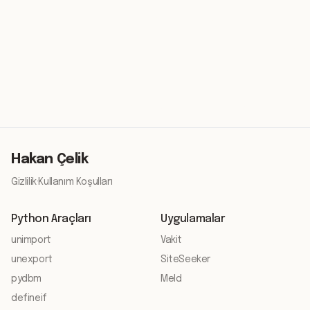
Hakan Çelik
Gizlilik
·
Kullanım Koşulları
Python Araçları
Uygulamalar
unimport
Vakit
unexport
SiteSeeker
pydbm
Meld
defineif