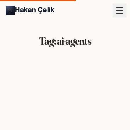
Hakan Çelik
Togg
Tag: ai-agents