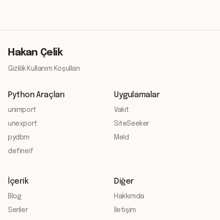
Hakan Çelik
Gizlilik
·
Kullanım Koşulları
Python Araçları
Uygulamalar
unimport
Vakit
unexport
SiteSeeker
pydbm
Meld
defineif
İçerik
Diğer
Blog
Hakkımda
Seriler
İletişim