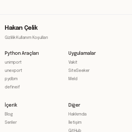
Hakan Çelik
Gizlilik
·
Kullanım Koşulları
Python Araçları
Uygulamalar
unimport
Vakit
unexport
SiteSeeker
pydbm
Meld
defineif
İçerik
Diğer
Blog
Hakkımda
Seriler
İletişim
GitHub