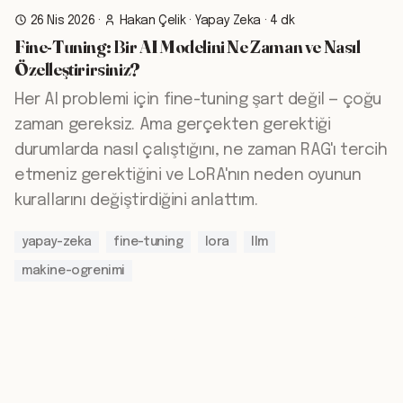
26 Nis 2026
·
Hakan Çelik
·
Yapay Zeka
·
4 dk
Fine-Tuning: Bir AI Modelini Ne Zaman ve Nasıl
Özelleştirirsiniz?
Her AI problemi için fine-tuning şart değil — çoğu
zaman gereksiz. Ama gerçekten gerektiği
durumlarda nasıl çalıştığını, ne zaman RAG'ı tercih
etmeniz gerektiğini ve LoRA'nın neden oyunun
kurallarını değiştirdiğini anlattım.
yapay-zeka
fine-tuning
lora
llm
makine-ogrenimi