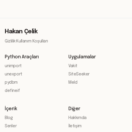
Hakan Çelik
Gizlilik
·
Kullanım Koşulları
Python Araçları
Uygulamalar
unimport
Vakit
unexport
SiteSeeker
pydbm
Meld
defineif
İçerik
Diğer
Blog
Hakkımda
Seriler
İletişim