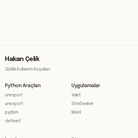
Hakan Çelik
Gizlilik
·
Kullanım Koşulları
Python Araçları
Uygulamalar
unimport
Vakit
unexport
SiteSeeker
pydbm
Meld
defineif