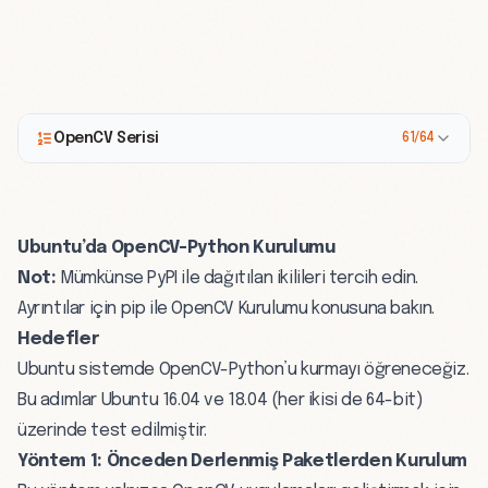
OpenCV Serisi
61/64
Ubuntu’da OpenCV-Python Kurulumu
Not:
Mümkünse PyPI ile dağıtılan ikilileri tercih edin.
Ayrıntılar için
pip ile OpenCV Kurulumu
konusuna bakın.
Hedefler
Ubuntu sistemde OpenCV-Python’u kurmayı öğreneceğiz.
Bu adımlar Ubuntu 16.04 ve 18.04 (her ikisi de 64-bit)
üzerinde test edilmiştir.
Yöntem 1: Önceden Derlenmiş Paketlerden Kurulum