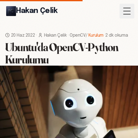
Hakan Çelik
Togg
20 Haz 2022
·
Hakan Çelik
·
OpenCV
/
Kurulum
·
2 dk okuma
Ubuntu'da OpenCV-Python
Kurulumu