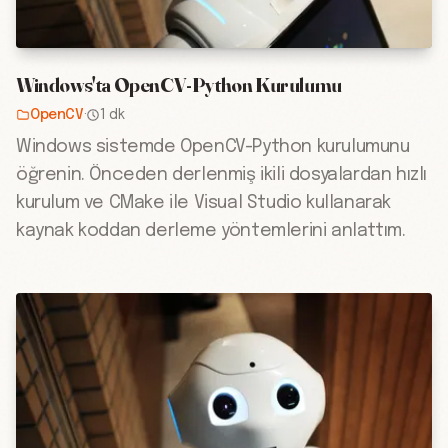
Windows'ta OpenCV-Python Kurulumu
OpenCV
·
1 dk
Windows sistemde OpenCV-Python kurulumunu
öğrenin. Önceden derlenmiş ikili dosyalardan hızlı
kurulum ve CMake ile Visual Studio kullanarak
kaynak koddan derleme yöntemlerini anlattım.