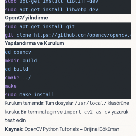
sudo
 apt-get
 install
 libtiff-dev
sudo
 apt-get
 install
 libwebp-dev
OpenCV’yi İndirme
sudo
 apt-get
 install
 git
git
 clone
 https://github.com/opencv/opencv.g
Yapılandırma ve Kurulum
cd
 opencv
mkdir
 build
cd
 build
cmake
 ../
make
sudo
 make
 install
/usr/local/
Kurulum tamamdır. Tüm dosyalar
klasörüne
import cv2 as cv
kurulur. Bir terminal açın ve
yazarak
test edin.
Kaynak:
OpenCV Python Tutorials — Orijinal Döküman