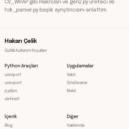
CV_WRAP gibi makroları ve gen2.py üreteci ile
hdr_parser.py başlık ayrıştırıcısını anlattım.
Hakan Çelik
Gizlilik
·
Kullanım Koşulları
Python Araçları
Uygulamalar
unimport
Vakit
unexport
SiteSeeker
pydbm
Meld
defineif
İçerik
Diğer
Blog
Hakkımda