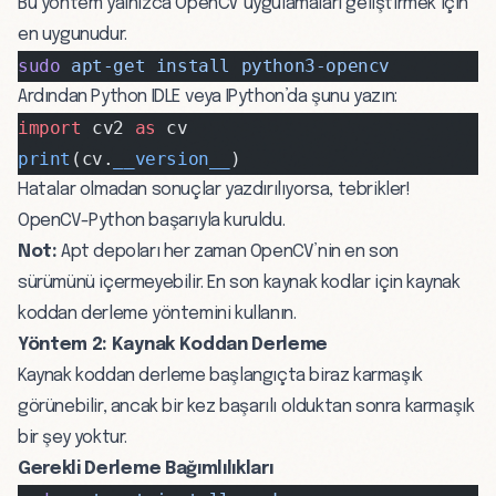
Bu yöntem yalnızca OpenCV uygulamaları geliştirmek için
en uygunudur.
sudo
 apt-get
 install
 python3-opencv
Ardından Python IDLE veya IPython’da şunu yazın:
import
 cv2 
as
 cv
print
(cv.
__version__
)
Hatalar olmadan sonuçlar yazdırılıyorsa, tebrikler!
OpenCV-Python başarıyla kuruldu.
Not:
Apt depoları her zaman OpenCV’nin en son
sürümünü içermeyebilir. En son kaynak kodlar için kaynak
koddan derleme yöntemini kullanın.
Yöntem 2: Kaynak Koddan Derleme
Kaynak koddan derleme başlangıçta biraz karmaşık
görünebilir, ancak bir kez başarılı olduktan sonra karmaşık
bir şey yoktur.
Gerekli Derleme Bağımlılıkları