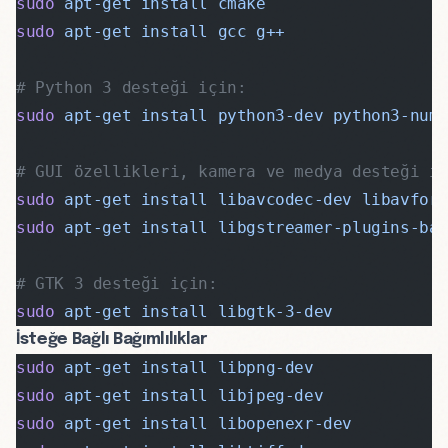
sudo
 apt-get
 install
 cmake
sudo
 apt-get
 install
 gcc
 g++
# Python 3 desteği için:
sudo
 apt-get
 install
 python3-dev
 python3-num
# GUI özellikleri, kamera ve medya desteği i
sudo
 apt-get
 install
 libavcodec-dev
 libavfor
sudo
 apt-get
 install
 libgstreamer-plugins-ba
# GTK 3 desteği için:
sudo
 apt-get
 install
 libgtk-3-dev
İsteğe Bağlı Bağımlılıklar
sudo
 apt-get
 install
 libpng-dev
sudo
 apt-get
 install
 libjpeg-dev
sudo
 apt-get
 install
 libopenexr-dev