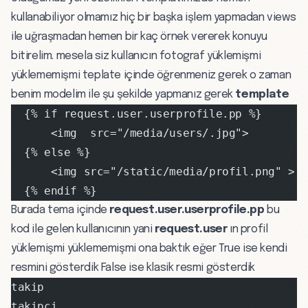
kullanabiliyor olmamız hiç bir başka işlem yapmadan views
ile uğraşmadan hemen bir kaç örnek vererek konuyu
bitirelim. mesela siz kullanıcın fotograf yüklemişmi
yüklememişmi teplate içinde öğrenmeniz gerek o zaman
benim modelim ile şu şekilde yapmanız gerek
template
  {% if request.user.userprofile.pp %}
      <img  src="/media/users/.jpg">
  {% else %}
      <img src="/static/media/profil.png" >
  {% endif %}
Burada tema içinde
request.user.userprofile.pp
bu
kod ile gelen kullanıcının yani
request.user
ın profil
yüklemişmi yüklememişmi ona baktık eğer True ise kendi
resmini gösterdik False ise klasik resmi gösterdik
takip   
takipçi  