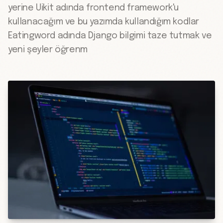
yerine Uikit adında frontend framework'u
kullanacağım ve bu yazımda kullandığım kodlar
Eatingword adında Django bilgimi taze tutmak ve
yeni şeyler öğrenm