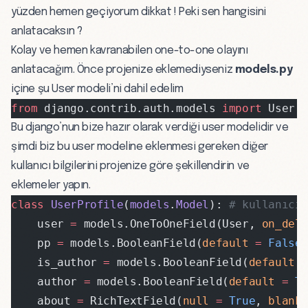
yüzden hemen geçiyorum dikkat ! Peki sen hangisini
anlatacaksın ?
Kolay ve hemen kavranabilen one-to-one olayını
anlatacağım. Önce projenize eklemediyseniz
models.py
içine şu User modeli’ni dahil edelim
from
 django.contrib.auth.models 
import
 User
Bu django’nun bize hazır olarak verdiği user modelidir ve
şimdi biz bu user modeline eklenmesi gereken diğer
kullanıcı bilgilerini projenize göre şekillendirin ve
eklemeler yapın.
class
 UserProfile
(
models
.
Model
): 
# kullanıcı
    user 
=
 models.OneToOneField(User, 
on_del
    pp 
=
 models.BooleanField(
default
 =
 False
    is_author 
=
 models.BooleanField(
default
 
    author 
=
 models.BooleanField(
default
 =
 T
    about 
=
 RichTextField(
null
 =
 True
, 
blank