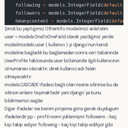
    following 
=
 models.IntegerField(
default
 
    followers 
=
 models.IntegerField(
default
 
    hmanycontent 
=
 models.IntegerField(
defau
Şimdi bu yaptığımız OtherInfo modelimizi anlatalım.
user = models.OneToOneField olarak yazdığınız yerde
modelimizdeki user ( kullanıcı ) yı django’nun kendi
modeline bağladık bu bağlamadan sonra veri tabanında
UserProfile tablosunda user bölümünde ilgili kullanıcının
id numarası olacaktır, direk kullanıcı adı falan
olmayacaktır.
models.CASCADE ifadesi bağlı olan nesne silinirse bu da
silinsin anlamı taşımaktadır yani django’ya bunu
bildirmemizi sağlar.
Diğer ifadeler ise benim projeme göre gerek duydugum
ifadelerdir pp - profil resmi yüklemişmi followers - kaç
kişi takip ediyor following - kaç kişi takip ediliyor gibi