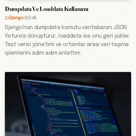
Dumpdata Ve Loaddata Kullanımı
Django
·
3 dk
Django'nun dumpdata komutu veritabanını JSON
fixture'a dönüştürür, loaddata ise onu geri yükler.
Test verisi yönetimi ve ortamlar arası veri taşıma
işlemlerini adım adım anlattım.