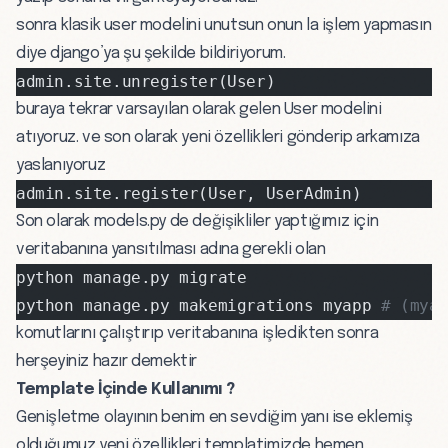
sonra klasik user modelini unutsun onun la işlem yapmasın
diye django’ya şu şekilde bildiriyorum.
admin.site.unregister(User)
buraya tekrar varsayılan olarak gelen User modelini
atıyoruz. ve son olarak yeni özellikleri gönderip arkamıza
yaslanıyoruz
admin.site.register(User, UserAdmin)
Son olarak models.py de değişikliler yaptığımız için
veritabanına yansıtılması adına gerekli olan
python manage.py migrate
python manage.py makemigrations myapp 
# (mya
komutlarını çalıştırıp veritabanına işledikten sonra
herşeyiniz hazır demektir
Template İçinde Kullanımı ?
Genişletme olayının benim en sevdiğim yanı ise eklemiş
olduğumuz yeni özellikleri templatimizde hemen