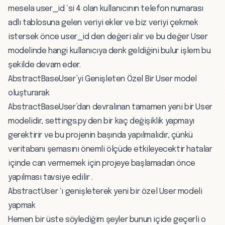
mesela user_id ‘si 4 olan kullanıcının telefon numarası
adlı tablosuna gelen veriyi ekler ve biz veriyi çekmek
istersek önce user_id den değeri alır ve bu değer User
modelinde hangi kullanıcıya denk geldiğini bulur işlem bu
şekilde devam eder.
AbstractBaseUser’yi Genişleten Özel Bir User model
oluşturarak
AbstractBaseUser’dan devralınan tamamen yeni bir User
modelidir, settings.py den bir kaç değişiklik yapmayı
gerektirir ve bu projenin başında yapılmalıdır, çünkü
veritabanı şemasını önemli ölçüde etkileyecektir hatalar
içinde can vermemek için projeye başlamadan önce
yapılması tavsiye edilir .
AbstractUser ‘ı genişleterek yeni bir özel User modeli
yapmak
Hemen bir üste söylediğim şeyler bunun içide geçerli o