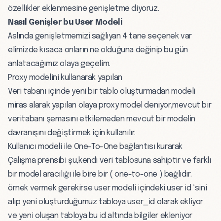
özellikler eklenmesine genişletme diyoruz.
Nasıl Genişler bu User Modeli
Aslında genişletmemizi sağlıyan 4 tane seçenek var
elimizde kısaca onların ne olduğuna değinip bu gün
anlatacağımız olaya geçelim.
Proxy modelini kullanarak yapılan
Veri tabanı içinde yeni bir tablo oluşturmadan modeli
miras alarak yapılan olaya proxy model deniyor,mevcut bir
veritabanı şemasını etkilemeden mevcut bir modelin
davranışını değiştirmek için kullanılır.
Kullanıcı modeli ile One-To-One bağlantısı kurarak
Çalışma prensibi şu,kendi veri tablosuna sahiptir ve farklı
bir model aracılığı ile bire bir ( one-to-one ) bağlıdır.
örnek vermek gerekirse user modeli içindeki user id ‘sini
alıp yeni oluşturduğumuz tabloya user_id olarak ekliyor
ve yeni oluşan tabloya bu id altında bilgiler ekleniyor