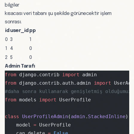
bilgiler
kısacası veri tabanı şu şekilde görünecektir işlem
sonrası.
id
user_id
pp
0
3
1
1
4
0
2
5
0
Admin Tarafı
from
 django.contrib 
import
 admin
from
 django.contrib.auth.admin 
import
 UserAd
#daha sonra kullanarak genişletmiş olduğumuz 
from
 models 
import
 UserProfile
class
 UserProfileAdmin
(
admin
.
StackedInline
):
    model 
=
 UserProfile
    can_delete 
=
 False