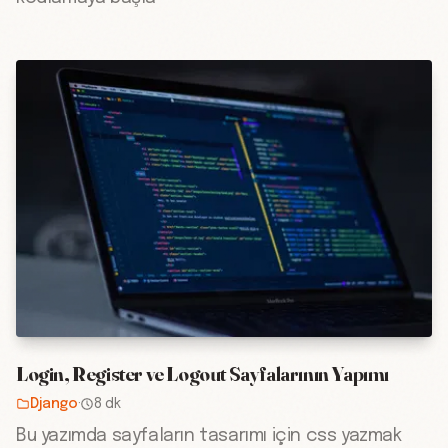
Login, Register ve Logout Sayfalarının Yapımı
Django
·
8 dk
Bu yazımda sayfaların tasarımı için css yazmak