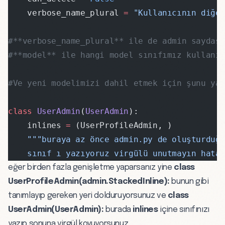
    verbose_name_plural 
=
 "Kullanıcının diğe
#**verbose_name_plural** ile de admin saydası
#**model** ile hangi model sınıfımız kullanı
#Ve yeni modelimizi dahil etmek için şunu ya
class
 UserAdmin
(
UserAdmin
):
    inlines 
=
 (UserProfileAdmin, )
    """buraya az önce admin.py de oluşturduğ
    sınıf ı yazıyoruz virgülü unutmayın hata
eğer birden fazla genişletme yaparsanız yine
class
UserProfileAdmin(admin.StackedInline):
bunun gibi
tanımlayıp gereken yeri dolduruyorsunuz ve
class
UserAdmin(UserAdmin):
burada
inlines
içine sınıfınızı
yazıp sonuna virgül koyuyorsunuz.