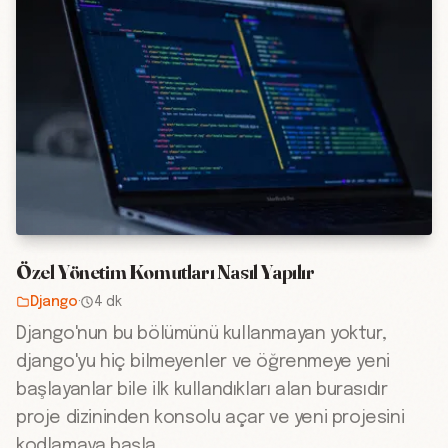
Özel Yönetim Komutları Nasıl Yapılır
Django
·
4 dk
Django'nun bu bölümünü kullanmayan yoktur,
django'yu hiç bilmeyenler ve öğrenmeye yeni
başlayanlar bile ilk kullandıkları alan burasıdır
proje dizininden konsolu açar ve yeni projesini
kodlamaya başla