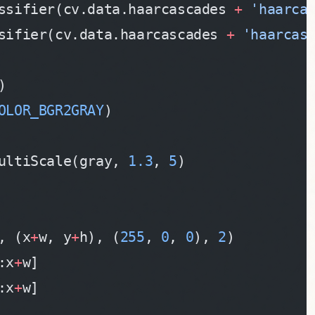
ssifier(cv.data.haarcascades 
+
 'haarca
sifier(cv.data.haarcascades 
+
 'haarcas
)
OLOR_BGR2GRAY
)
ultiScale(gray, 
1.3
, 
5
)
, (x
+
w, y
+
h), (
255
, 
0
, 
0
), 
2
)
:x
+
w]
:x
+
w]