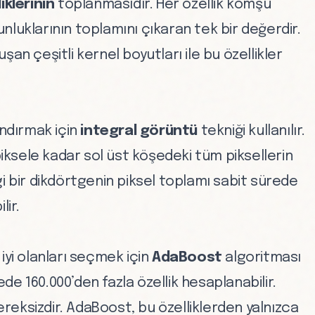
iklerinin
toplanmasıdır. Her özellik komşu
luklarının toplamını çıkaran tek bir değerdir.
an çeşitli kernel boyutları ile bu özellikler
andırmak için
integral görüntü
tekniği kullanılır.
piksele kadar sol üst köşedeki tüm piksellerin
i bir dikdörtgenin piksel toplamı sabit sürede
lir.
iyi olanları seçmek için
AdaBoost
algoritması
rede 160.000’den fazla özellik hesaplanabilir.
eksizdir. AdaBoost, bu özelliklerden yalnızca