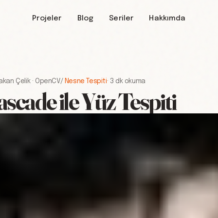
Projeler
Blog
Seriler
Hakkımda
akan Çelik
·
OpenCV
/
Nesne Tespiti
·
3 dk okuma
scade ile Yüz Tespiti