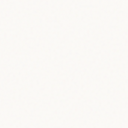
scade_frontalface_default.xml'
)
cade_eye.xml'
)