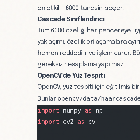
en etkili ~6000 tanesini seçer.
Cascade Sınıflandırıcı
Tüm 6000 özelliği her pencereye uy
yaklaşımı, özellikleri aşamalara ayı
hemen reddedilir ve işlem durur. B
gereksiz hesaplama yapılmaz.
OpenCV’de Yüz Tespiti
OpenCV, yüz tespiti için eğitilmiş b
opencv/data/haarcascad
Bunlar
import
 numpy 
as
 np
import
 cv2 
as
 cv