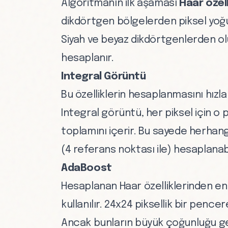
Algoritmanın ilk aşaması
Haar özell
dikdörtgen bölgelerden piksel yoğun
Siyah ve beyaz dikdörtgenlerden oluş
hesaplanır.
Integral Görüntü
Bu özelliklerin hesaplanmasını hızl
Integral görüntü, her piksel için o 
toplamını içerir. Bu sayede herhang
(4 referans noktası ile) hesaplanabi
AdaBoost
Hesaplanan Haar özelliklerinden en 
kullanılır. 24x24 piksellik bir pence
Ancak bunların büyük çoğunluğu ger