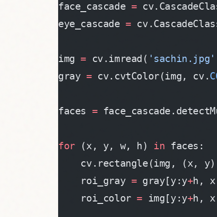
face_cascade 
=
 cv.CascadeCla
eye_cascade 
=
 cv.CascadeClas
img 
=
 cv.imread(
'sachin.jpg'
gray 
=
 cv.cvtColor(img, cv.
C
faces 
=
 face_cascade.detectM
for
 (x, y, w, h) 
in
 faces:
    cv.rectangle(img, (x, y)
    roi_gray 
=
 gray[y:y
+
h, x
    roi_color 
=
 img[y:y
+
h, x