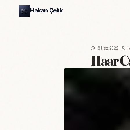
Hakan Çelik
18 Haz 2022
·
H
Haar Ca